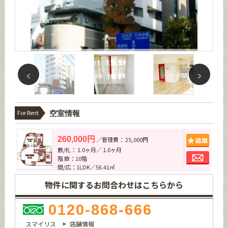
For Rent
空室情報
追加
260,000円
／管理費： 25,000円
敷/礼： 1.0ヶ月／ 1.0ヶ月
お問
階 数：10階
間/広：1LDK／56.41㎡
物件に関するお問合わせはこちらから
0120-868-666
スマイリス
店舗情報