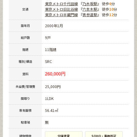
東京メトロ千代田線
『
乃木坂駅
』 徒歩
6
分
東京メトロ日比谷線
『
六本木駅
』 徒歩
10
分
交通
東京メトロ半蔵門線
『
表参道駅
』 徒歩
12
分
2000年1月
築年月
9戸
総戸数
11階建
階建
SRC
種別/構造
260,000円
賃料
25,000円
共益費/管理費
1LDK
間取り
56.41㎡
専有面積
無
駐車場
建物特徴
分譲賃貸
SOHO・事務所可