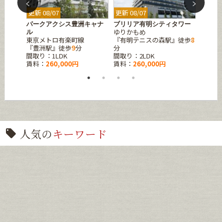
更新 08/07
更新 08/07
更新 08
パークアクシス豊洲キャナ
ブリリア有明シティタワー
ステラ
ゆりかもめ
東急田
ル
分
東京メトロ有楽町線
『有明テニスの森駅』徒歩
8
『三軒
『豊洲駅』徒歩
9
分
分
間取り：
間取り：1LDK
間取り：2LDK
賃料：
賃料：
260,000円
賃料：
260,000円
人気の
キーワード