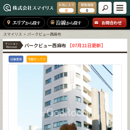
お気に入り
閲覧履歴
0
0
エリア
沿線
お問合わせ
から探す
から探す
スマイリス
パークビュー西麻布
マンション
パークビュー西麻布
【07月21日更新】
Mansion
分譲賃貸
宅配ボックス