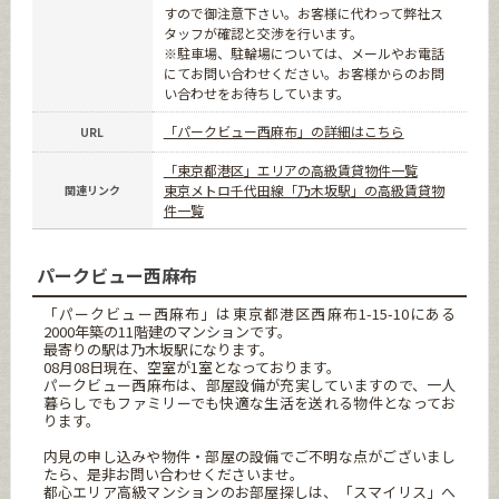
すので御注意下さい。お客様に代わって弊社ス
タッフが確認と交渉を行います。
※駐車場、駐輪場については、メールやお電話
にてお問い合わせください。お客様からのお問
い合わせをお待ちしています。
「パークビュー西麻布」の詳細はこちら
URL
「東京都港区」エリアの高級賃貸物件一覧
東京メトロ千代田線「乃木坂駅」の高級賃貸物
関連リンク
件一覧
パークビュー西麻布
「パークビュー西麻布」は東京都港区西麻布1-15-10にある
2000年築の11階建のマンションです。
最寄りの駅は乃木坂駅になります。
08月08日現在、空室が1室となっております。
パークビュー西麻布は、部屋設備が充実していますので、一人
暮らしでもファミリーでも快適な生活を送れる物件となってお
ります。
内見の申し込みや物件・部屋の設備でご不明な点がございまし
たら、是非お問い合わせくださいませ。
都心エリア高級マンションのお部屋探しは、「スマイリス」へ