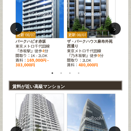
更新 08/07
更新 08/07
更新 08
布霞町
パークハビオ赤坂
ザ・パークハウス麻布外苑
ファー
東京メトロ千代田線
東京メ
西通り
『赤坂駅』徒歩
4
分
東京メトロ千代田線
『乃木
間取り：1K - 2LDK
『乃木坂駅』徒歩
9
分
間取り
賃料：
169,000円 -
間取り：2LDK
賃料：
383,000円
賃料：
480,000円
賃料が近い高級マンション