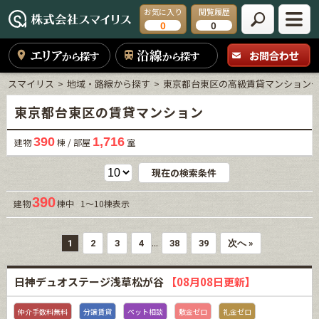
お気に入り
閲覧履歴
0
0
エリア
沿線
お問合わせ
から探す
から探す
スマイリス
地域・路線から探す
東京都台東区の高級賃貸マンション
東京都台東区の賃貸マンション
390
1,716
建物
棟 / 部屋
室
現在の検索条件
390
建物
棟中 1～10棟表示
...
1
2
3
4
38
39
次へ »
日神デュオステージ浅草松が谷
【08月08日更新】
仲介手数料無料
分譲賃貸
ペット相談
敷金ゼロ
礼金ゼロ