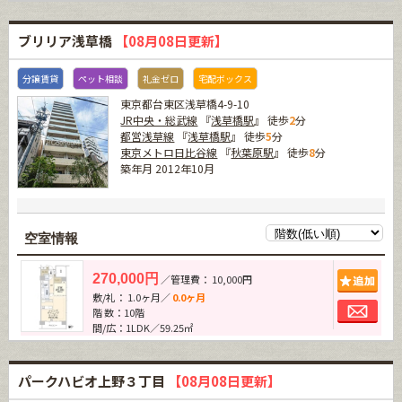
ブリリア浅草橋
【08月08日更新】
分譲賃貸
ペット相談
礼金ゼロ
宅配ボックス
東京都台東区浅草橋4-9-10
JR中央・総武線
『
浅草橋駅
』 徒歩
2
分
都営浅草線
『
浅草橋駅
』 徒歩
5
分
東京メトロ日比谷線
『
秋葉原駅
』 徒歩
8
分
築年月 2012年10月
空室情報
追加
270,000円
／管理費： 10,000円
敷/礼： 1.0ヶ月／
0.0ヶ月
お問
階 数：10階
間/広：1LDK／59.25㎡
パークハビオ上野３丁目
【08月08日更新】