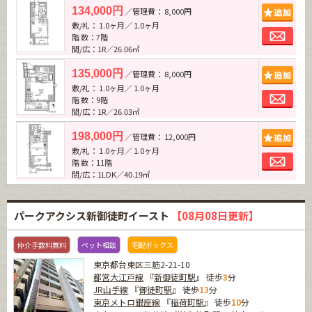
追加
134,000円
／管理費： 8,000円
敷/礼： 1.0ヶ月／ 1.0ヶ月
お問
階 数：7階
間/広：1R／26.06㎡
追加
135,000円
／管理費： 8,000円
敷/礼： 1.0ヶ月／ 1.0ヶ月
お問
階 数：9階
間/広：1R／26.03㎡
追加
198,000円
／管理費： 12,000円
敷/礼： 1.0ヶ月／ 1.0ヶ月
お問
階 数：11階
間/広：1LDK／40.19㎡
パークアクシス新御徒町イースト
【08月08日更新】
仲介手数料無料
ペット相談
宅配ボックス
東京都台東区三筋2-21-10
都営大江戸線
『
新御徒町駅
』 徒歩
3
分
JR山手線
『
御徒町駅
』 徒歩
13
分
東京メトロ銀座線
『
稲荷町駅
』 徒歩
10
分