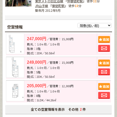
東京メトロ日比谷線
『
仲御徒町駅
』 徒歩
11
分
JR山手線
『
御徒町駅
』 徒歩
13
分
築年月 2012年9月
空室情報
追加
247,000円
／管理費： 15,000円
敷/礼： 1.0ヶ月／ 1.0ヶ月
お問
階 数：3階
間/広：2DK／50.58㎡
追加
249,000円
／管理費： 15,000円
敷/礼： 1.0ヶ月／ 1.0ヶ月
お問
階 数：5階
間/広：2DK／50.58㎡
追加
205,000円
／管理費： 12,000円
敷/礼： 1.0ヶ月／ 1.0ヶ月
お問
階 数：8階
間/広：1LDK／44.26㎡
全ての空室情報を表示 その他
件
2