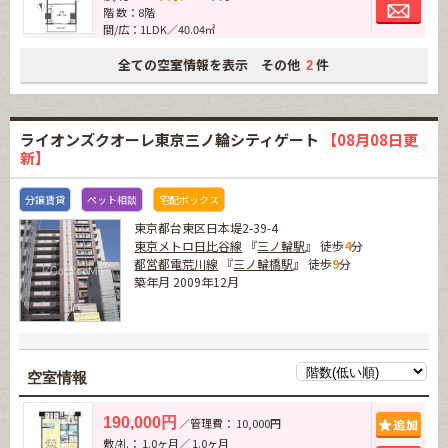
お問
階 数：8階
間/広：1LDK／40.04㎡
全ての空室情報を表示 その他
件
2
ライオンズクオーレ東京三ノ輪シティゲート
【08月08日更
新】
分譲賃貸
ペット相談
宅配ボックス
東京都台東区日本堤2-39-4
東京メトロ日比谷線
『
三ノ輪駅
』 徒歩
4
分
都営都電荒川線
『
三ノ輪橋駅
』 徒歩
9
分
築年月 2009年12月
空室情報
追加
190,000円
／管理費： 10,000円
敷/礼： 1.0ヶ月／ 1.0ヶ月