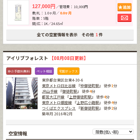
追加
127,000円
／管理費： 10,000円
敷/礼： 1.0ヶ月／
0.0ヶ月
お問
階 数：5階
間/広：1K／24.65㎡
全ての空室情報を表示 その他
件
1
アイリブフォレスト
【08月08日更新】
仲介手数料無料
ペット相談
宅配ボックス
東京都台東区台東4-30-6
東京メトロ日比谷線
『
仲御徒町駅
』 徒歩
1
分
JR山手線
『
御徒町駅
』 徒歩
4
分
都営大江戸線
『
上野御徒町駅
』 徒歩
4
分
東京メトロ銀座線
『
上野広小路駅
』 徒歩
4
分
つくばエクスプレス
『
新御徒町駅
』 徒歩
2
分
築年月 2016年2月
空室情報