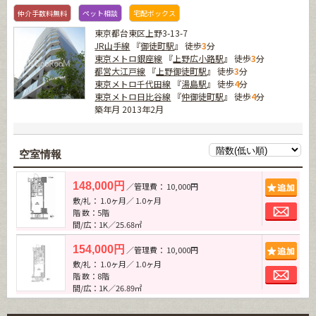
仲介手数料無料
ペット相談
宅配ボックス
東京都台東区上野3-13-7
JR山手線
『
御徒町駅
』 徒歩
3
分
東京メトロ銀座線
『
上野広小路駅
』 徒歩
3
分
都営大江戸線
『
上野御徒町駅
』 徒歩
3
分
東京メトロ千代田線
『
湯島駅
』 徒歩
4
分
東京メトロ日比谷線
『
仲御徒町駅
』 徒歩
4
分
築年月 2013年2月
空室情報
追加
148,000円
／管理費： 10,000円
敷/礼： 1.0ヶ月／ 1.0ヶ月
お問
階 数：5階
間/広：1K／25.68㎡
追加
154,000円
／管理費： 10,000円
敷/礼： 1.0ヶ月／ 1.0ヶ月
お問
階 数：8階
間/広：1K／26.89㎡