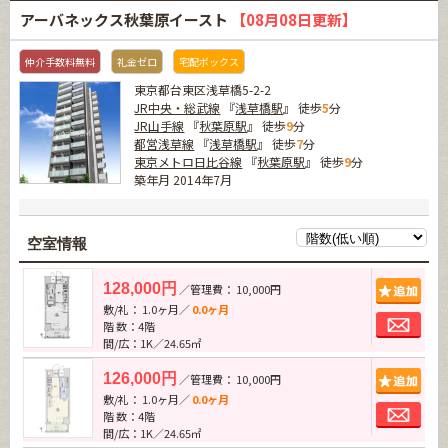
アーバネックス秋葉原イースト
【08月08日更新】
仲介手数料無料
礼金ゼロ
宅配ボックス
東京都台東区浅草橋5-2-2
JR中央・総武線
『
浅草橋駅
』 徒歩
5
分
JR山手線
『
秋葉原駅
』 徒歩
9
分
都営浅草線
『
浅草橋駅
』 徒歩
7
分
東京メトロ日比谷線
『
秋葉原駅
』 徒歩
9
分
築年月 2014年7月
空室情報
追加
128,000円
／管理費： 10,000円
敷/礼： 1.0ヶ月／
0.0ヶ月
お問
階 数：4階
間/広：1K／24.65㎡
追加
126,000円
／管理費： 10,000円
敷/礼： 1.0ヶ月／
0.0ヶ月
お問
階 数：4階
間/広：1K／24.65㎡