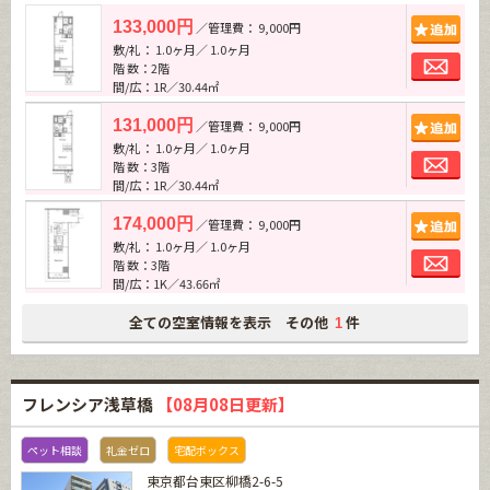
追加
133,000円
／管理費： 9,000円
敷/礼： 1.0ヶ月／ 1.0ヶ月
お問
階 数：2階
間/広：1R／30.44㎡
追加
131,000円
／管理費： 9,000円
敷/礼： 1.0ヶ月／ 1.0ヶ月
お問
階 数：3階
間/広：1R／30.44㎡
追加
174,000円
／管理費： 9,000円
敷/礼： 1.0ヶ月／ 1.0ヶ月
お問
階 数：3階
間/広：1K／43.66㎡
全ての空室情報を表示 その他
件
1
フレンシア浅草橋
【08月08日更新】
ペット相談
礼金ゼロ
宅配ボックス
東京都台東区柳橋2-6-5