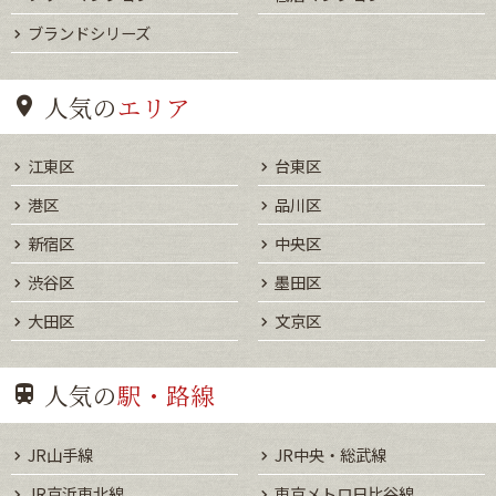
ブランドシリーズ
人気の
エリア
江東区
台東区
港区
品川区
新宿区
中央区
渋谷区
墨田区
大田区
文京区
人気の
駅・路線
JR山手線
JR中央・総武線
JR京浜東北線
東京メトロ日比谷線