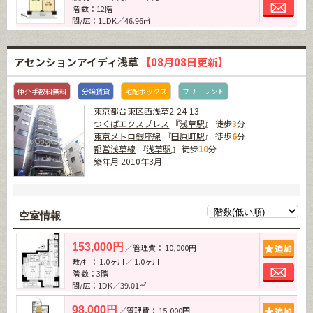
お問
階 数：12階
間/広：1LDK／46.96㎡
アセンションアイディ浅草
【08月08日更新】
仲介手数料無料
分譲賃貸
宅配ボックス
フリーレント
東京都台東区西浅草2-24-13
つくばエクスプレス
『
浅草駅
』 徒歩
3
分
東京メトロ銀座線
『
田原町駅
』 徒歩
6
分
都営浅草線
『
浅草駅
』 徒歩
10
分
築年月 2010年3月
空室情報
追加
153,000円
／管理費： 10,000円
敷/礼： 1.0ヶ月／ 1.0ヶ月
お問
階 数：3階
間/広：1DK／39.01㎡
追加
98,000円
／管理費： 15,000円