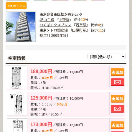
宅配ボックス
東京都台東区松が谷2-27-9
JR山手線
『
上野駅
』 徒歩
12
分
つくばエクスプレス
『
浅草駅
』 徒歩
6
分
東京メトロ銀座線
『
田原町駅
』 徒歩
11
分
築年月 2009年5月
空室情報
追加
188,000円
／管理費： 11,000円
敷/礼：
0.0ヶ月
／ 1.0ヶ月
お問
階 数：3階
間/広：1LDK／40.04㎡
追加
125,000円
／管理費： 10,000円
敷/礼： 1.0ヶ月／
0.0ヶ月
お問
階 数：4階
間/広：1DK／30.55㎡
追加
173,000円
／管理費： 12,000円
敷/礼：
0.0ヶ月
／ 1.0ヶ月