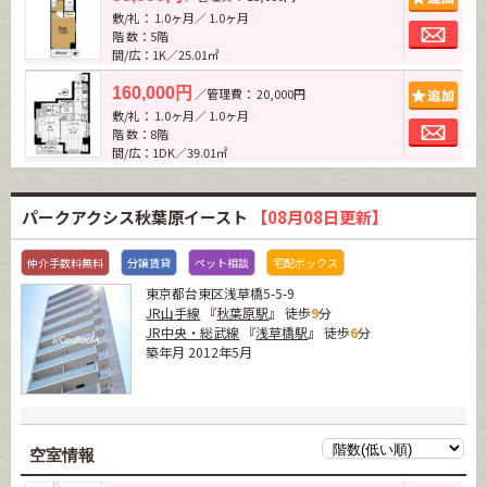
敷/礼： 1.0ヶ月／ 1.0ヶ月
お問
階 数：5階
間/広：1K／25.01㎡
追加
160,000円
／管理費： 20,000円
敷/礼： 1.0ヶ月／ 1.0ヶ月
お問
階 数：8階
間/広：1DK／39.01㎡
パークアクシス秋葉原イースト
【08月08日更新】
仲介手数料無料
分譲賃貸
ペット相談
宅配ボックス
東京都台東区浅草橋5-5-9
JR山手線
『
秋葉原駅
』 徒歩
9
分
JR中央・総武線
『
浅草橋駅
』 徒歩
6
分
築年月 2012年5月
空室情報