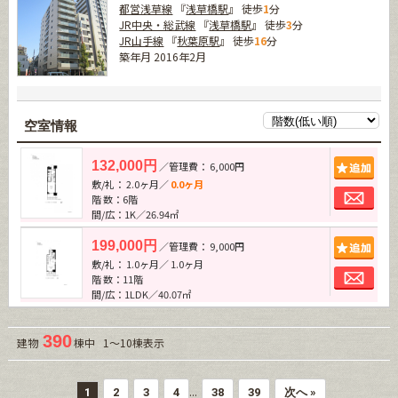
都営浅草線
『
浅草橋駅
』 徒歩
1
分
JR中央・総武線
『
浅草橋駅
』 徒歩
3
分
JR山手線
『
秋葉原駅
』 徒歩
16
分
築年月 2016年2月
空室情報
追加
132,000円
／管理費： 6,000円
敷/礼： 2.0ヶ月／
0.0ヶ月
お問
階 数：6階
間/広：1K／26.94㎡
追加
199,000円
／管理費： 9,000円
敷/礼： 1.0ヶ月／ 1.0ヶ月
お問
階 数：11階
間/広：1LDK／40.07㎡
390
建物
棟中 1～10棟表示
...
1
2
3
4
38
39
次へ »