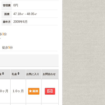
0円
管理費
47.18㎡ - 48.05㎡
面積
2009年6月
築年月
歩
3
分
分
』 徒歩
5
分
金
礼金
お気に入り
お問合わせ
お問合わせ
.0ヶ月
1.0ヶ月