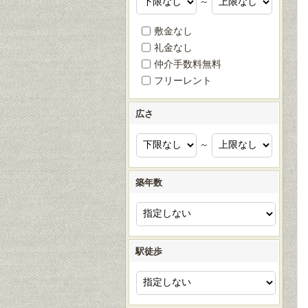
～
敷金なし
礼金なし
仲介手数料無料
フリーレント
広さ
～
築年数
駅徒歩