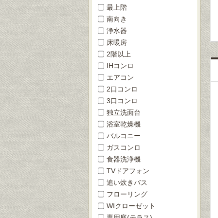
最上階
南向き
浄水器
床暖房
2階以上
IHコンロ
エアコン
2口コンロ
3口コンロ
独立洗面台
浴室乾燥機
バルコニー
ガスコンロ
食器洗浄機
TVドアフォン
追い炊きバス
フローリング
WIクローゼット
専用庭(テラス)