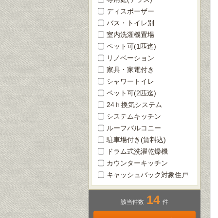
ディスポーザー
バス・トイレ別
室内洗濯機置場
ペット可(1匹迄)
リノベーション
家具・家電付き
シャワートイレ
ペット可(2匹迄)
24ｈ換気システム
システムキッチン
ルーフバルコニー
駐車場付き(賃料込)
ドラム式洗濯乾燥機
カウンターキッチン
キャッシュバック対象住戸
14
該当件数
件