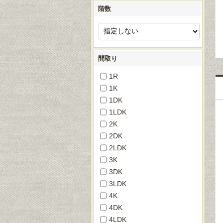
階数
間取り
1R
1K
1DK
1LDK
2K
2DK
2LDK
3K
3DK
3LDK
4K
4DK
4LDK