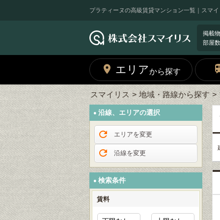
プラティーヌの高級賃貸マンション一覧｜スマイ
掲載
部屋
エリア
から探す
スマイリス
地域・路線から探す
沿線、エリアの選択
エリアを変更
沿線を変更
検索条件
賃料