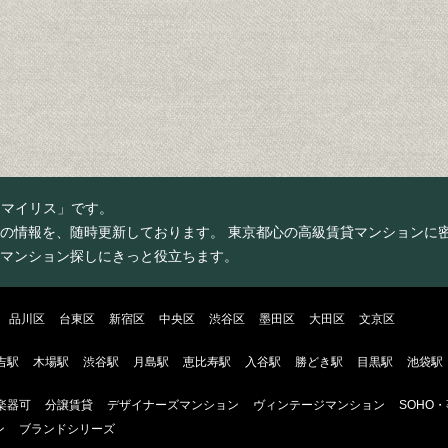
スマイリス」です。
の情報を、随時更新しております。 東京都心の高級賃貸マンションに
マンション探しにきっと役立ちます。
品川区
台東区
新宿区
中央区
渋谷区
墨田区
大田区
文京区
吉駅
木場駅
渋谷駅
月島駅
恵比寿駅
入谷駅
勝どき駅
目黒駅
池袋駅
楽器可
分譲賃貸
デザイナーズマンション
ヴィンテージマンション
SOHO
ン
ブランドシリーズ