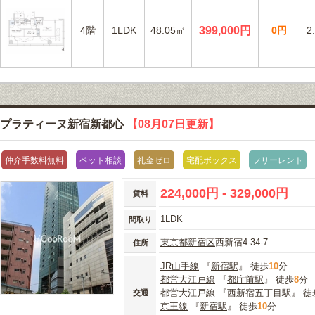
4階
1LDK
48.05㎡
399,000円
0円
2
プラティーヌ新宿新都心
【08月07日更新】
仲介手数料無料
ペット相談
礼金ゼロ
宅配ボックス
フリーレント
224,000円 - 329,000円
賃料
1LDK
間取り
東京都
新宿区
西新宿4-34-7
住所
JR山手線
『
新宿駅
』 徒歩
10
分
都営大江戸線
『
都庁前駅
』 徒歩
8
分
都営大江戸線
『
西新宿五丁目駅
』 徒
交通
京王線
『
新宿駅
』 徒歩
10
分