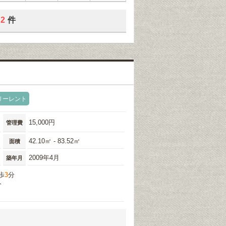
2
件
リーレント
15,000円
管理費
42.10㎡ - 83.52㎡
面積
2009年4月
築年月
歩
3
分
分