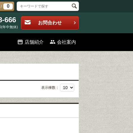
0
り
8-666
お問合わせ
0(年中無休)
店舗紹介
会社案内
表示棟数：