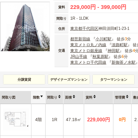
229,000円 - 399,000円
賃料
1R - 1LDK
間取り
東京都
千代田区
神田須田町1-23-1
住所
都営新宿線
『
小川町駅
』 徒歩
3
分
東京メトロ丸ノ内線
『
淡路町駅
』 徒
東京メトロ銀座線
『
神田駅
』 徒歩
4
交通
JR山手線
『
秋葉原駅
』 徒歩
6
分
東京メトロ千代田線
『
新御茶ノ水駅
分譲賃貸
デザイナーズマンション
タワーマンション
間取り図
階数
間取り
面積
賃料
管理費
敷
4階
1R
47.18㎡
229,000円
0円
2