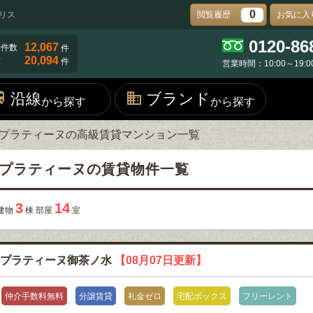
0
リス
閲覧履歴
お気に入
0120-86
12,067
物件数
件
20,094
数
件
営業時間：10:00～19:0
沿線
ブランド
から探す
から探す
プラティーヌの高級賃貸マンション一覧
プラティーヌの賃貸物件一覧
3
14
建物
棟 部屋
室
プラティーヌ御茶ノ水
【08月07日更新】
仲介手数料無料
分譲賃貸
礼金ゼロ
宅配ボックス
フリーレント