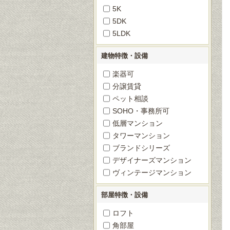
5K
5DK
5LDK
建物特徴・設備
楽器可
分譲賃貸
ペット相談
SOHO・事務所可
低層マンション
タワーマンション
ブランドシリーズ
デザイナーズマンション
ヴィンテージマンション
部屋特徴・設備
ロフト
角部屋