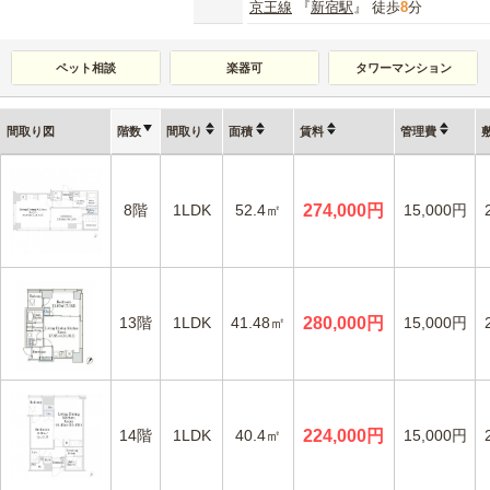
京王線
『
新宿駅
』 徒歩
8
分
ペット相談
楽器可
タワーマンション
間取り図
階数
間取り
面積
賃料
管理費
8階
1LDK
52.4㎡
274,000円
15,000円
13階
1LDK
41.48㎡
280,000円
15,000円
14階
1LDK
40.4㎡
224,000円
15,000円