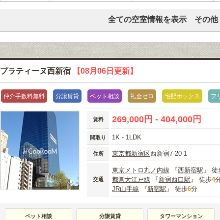
全ての空室情報を表示 その他
プラティーヌ西新宿
【08月06日更新】
仲介手数料無料
分譲賃貸
ペット相談
礼金ゼロ
宅配ボックス
フ
269,000円 - 404,000円
賃料
1K - 1LDK
間取り
東京都
新宿区
西新宿7-20-1
住所
東京メトロ丸ノ内線
『
西新宿駅
』 徒
都営大江戸線
『
新宿西口駅
』 徒歩
4
交通
JR山手線
『
新宿駅
』 徒歩
6
分
ペット相談
分譲賃貸
タワーマンション