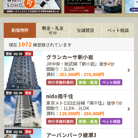
敷金・礼金
新築物件
分譲賃貸
ペット相談
ゼロ
1072
現在
棟登録されています
更新 08/08
更新
グランカーサ新小岩
JR中央・総武線『新小岩』徒歩
4
分
間取り：3LDK
賃料：
253,000円 - 270,000円
仲介手数料無料
新築・築浅
ペット相談
更新 08/08
更新
nido南千住
東京メトロ日比谷線『南千住』徒歩
7
分
間取り：1LDK - 3LDK
賃料：
128,000円 - 256,000円
仲介手数料無料
新築・築浅
ペット相談
更新 08/08
更新
アーバンパーク綾瀬3