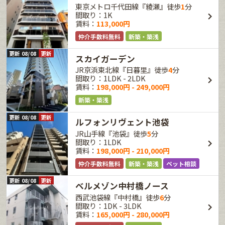
東京メトロ千代田線『綾瀬』徒歩
1
分
間取り：1K
賃料：
113,000円
仲介手数料無料
新築・築浅
更新 08/08
更新
スカイガーデン
JR京浜東北線『日暮里』徒歩
4
分
間取り：1LDK - 2LDK
賃料：
198,000円 - 249,000円
新築・築浅
更新 08/08
更新
ルフォンリヴェント池袋
JR山手線『池袋』徒歩
5
分
間取り：1LDK
賃料：
198,000円 - 210,000円
仲介手数料無料
新築・築浅
ペット相談
更新 08/08
更新
ベルメゾン中村橋ノース
西武池袋線『中村橋』徒歩
6
分
間取り：1DK - 3LDK
賃料：
165,000円 - 280,000円