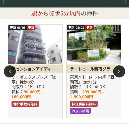
駅から徒歩5分以内
の物件
更新 08/08
更新
更新 08/08
更新
更
アセンションアイディ浅草
ラ・トゥール新宿グランド
つくばエクスプレス『浅
東京メトロ丸ノ内線『西
草』徒歩
3
分
新宿』徒歩
3
分
間取り：1K - 1DK
間取り：1K - 4LDK
賃料：
98,000円 -
賃料：
299,000円 -
160,000円
1,900,000円
仲介手数料無料
仲介手数料無料
ペット相談