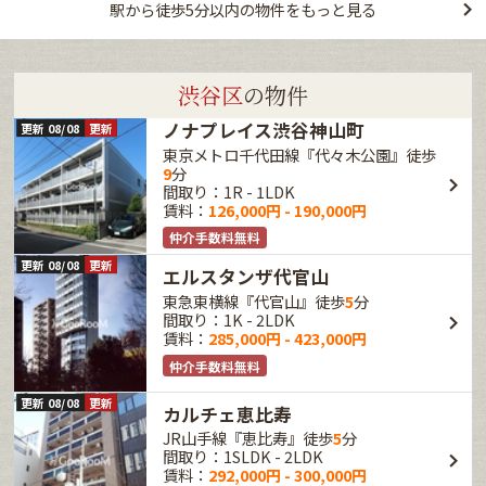
駅から徒歩5分以内の物件をもっと見る
渋谷区
の物件
ノナプレイス渋谷神山町
更新 08/08
更新
東京メトロ千代田線『代々木公園』徒歩
9
分
間取り：1R - 1LDK
賃料：
126,000円 - 190,000円
仲介手数料無料
更新 08/08
更新
エルスタンザ代官山
東急東横線『代官山』徒歩
5
分
間取り：1K - 2LDK
賃料：
285,000円 - 423,000円
仲介手数料無料
更新 08/08
更新
カルチェ恵比寿
JR山手線『恵比寿』徒歩
5
分
間取り：1SLDK - 2LDK
賃料：
292,000円 - 300,000円