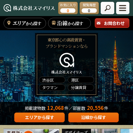
お気に入り
閲覧履歴
0
0
エリア
沿線
お問合わせ
から探す
から探す
東京都心の高級賃貸・
ブランドマンションなら
渋谷区
港区
タワマン
分譲賃貸
12,068
20,556
掲載建物数
件／部屋数
件
エリアから探す
沿線から探す