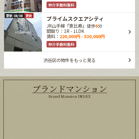
仲介手数料無料
更新 08/08
更新
プライムスクエアシティ
JR山手線『恵比寿』徒歩
6
分
間取り：1R - 1LDK
賃料：
220,000円 - 530,000円
仲介手数料無料
渋谷区の物件をもっと見る
ブランドマンション
Brand Mansion INDEX