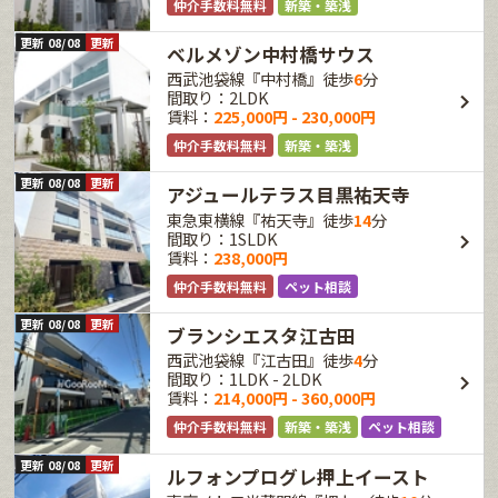
仲介手数料無料
新築・築浅
更新 08/08
更新
ベルメゾン中村橋サウス
西武池袋線『中村橋』徒歩
6
分
間取り：2LDK
賃料：
225,000円 - 230,000円
仲介手数料無料
新築・築浅
更新 08/08
更新
アジュールテラス目黒祐天寺
東急東横線『祐天寺』徒歩
14
分
間取り：1SLDK
賃料：
238,000円
仲介手数料無料
ペット相談
更新 08/08
更新
ブランシエスタ江古田
西武池袋線『江古田』徒歩
4
分
間取り：1LDK - 2LDK
賃料：
214,000円 - 360,000円
仲介手数料無料
新築・築浅
ペット相談
更新 08/08
更新
ルフォンプログレ押上イースト