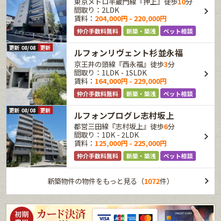
東京メトロ半蔵門線『押上』徒歩
10
分
間取り：2LDK
賃料：
204,000円 - 220,000円
仲介手数料無料
新築・築浅
ペット相談
更新 08/08
更新
ルフォンリヴェント杉並永福
京王井の頭線『西永福』徒歩
3
分
間取り：1LDK - 1SLDK
賃料：
164,000円 - 229,000円
仲介手数料無料
新築・築浅
ペット相談
更新 08/08
更新
ルフォンプログレ志村坂上
都営三田線『志村坂上』徒歩
6
分
間取り：1DK - 2LDK
賃料：
125,000円 - 225,000円
仲介手数料無料
新築・築浅
ペット相談
新築物件の物件をもっと見る（
1072
件）