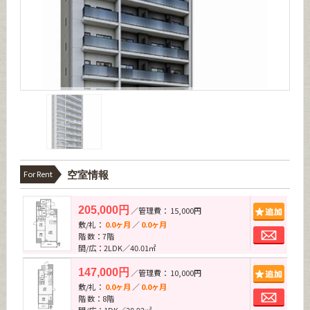
For Rent
空室情報
追加
205,000円
／管理費： 15,000円
敷/礼：
0.0ヶ月
／
0.0ヶ月
お問
階 数：7階
間/広：2LDK／40.01㎡
追加
147,000円
／管理費： 10,000円
敷/礼：
0.0ヶ月
／
0.0ヶ月
お問
階 数：8階