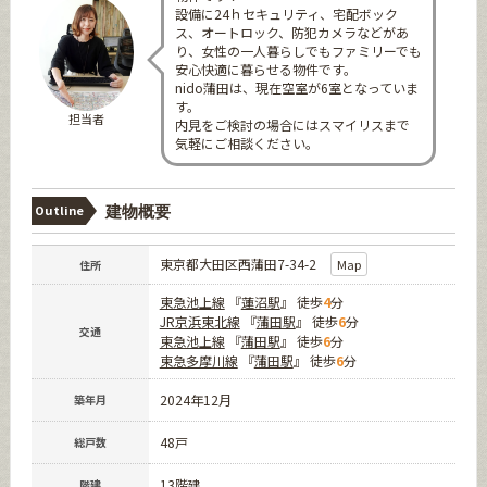
設備に24ｈセキュリティ、宅配ボック
ス、オートロック、防犯カメラなどがあ
り、女性の一人暮らしでもファミリーでも
安心快適に暮らせる物件です。
nido蒲田は、現在空室が6室となっていま
す。
担当者
内見をご検討の場合にはスマイリスまで
気軽にご相談ください。
Outline
建物概要
東京都大田区西蒲田7-34-2
Map
住所
東急池上線
『
蓮沼駅
』 徒歩
4
分
JR京浜東北線
『
蒲田駅
』 徒歩
6
分
交通
東急池上線
『
蒲田駅
』 徒歩
6
分
東急多摩川線
『
蒲田駅
』 徒歩
6
分
2024年12月
築年月
48戸
総戸数
13階建
階建