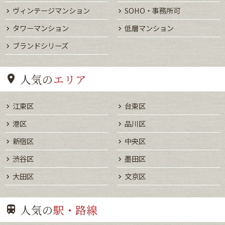
ヴィンテージマンション
SOHO・事務所可
タワーマンション
低層マンション
ブランドシリーズ
人気の
エリア
江東区
台東区
港区
品川区
新宿区
中央区
渋谷区
墨田区
大田区
文京区
人気の
駅・路線