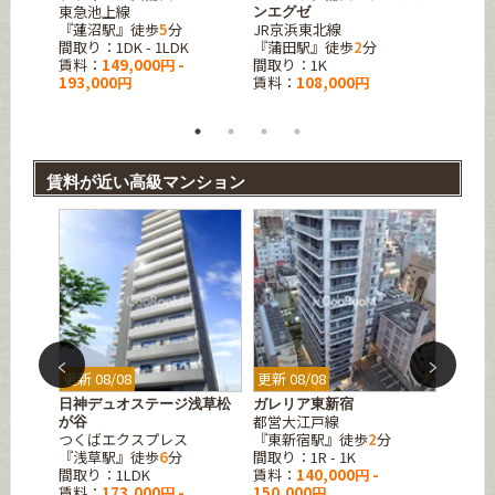
東急池上線
ンエグゼ
コート
『蓮沼駅』徒歩
5
分
JR京浜東北線
東急池
間取り：1DK - 1LDK
『蒲田駅』徒歩
2
分
『蓮沼
賃料：
149,000円 -
間取り：1K
間取り
193,000円
賃料：
108,000円
賃料：
128,0
賃料が近い高級マンション
更新 08/08
更新 08/08
更新 08
徒町イ
日神デュオステージ浅草松
ガレリア東新宿
ライオ
都営大江戸線
が谷
ノ輪シ
つくばエクスプレス
『東新宿駅』徒歩
2
分
東京メ
3
分
『浅草駅』徒歩
6
分
間取り：1R - 1K
『三ノ
間取り：1LDK
賃料：
140,000円 -
間取り：
賃料：
173,000円 -
150,000円
賃料：