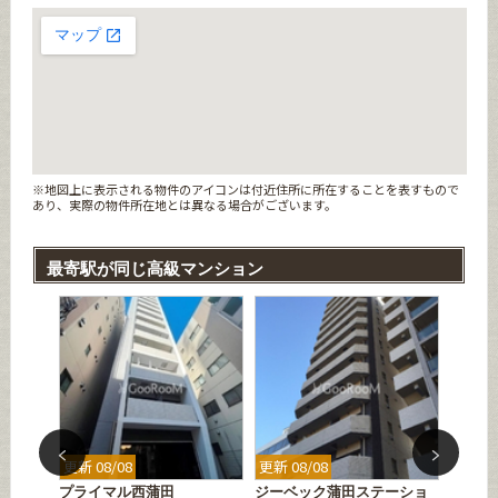
※地図上に表示される物件のアイコンは付近住所に所在することを表すもので
あり、実際の物件所在地とは異なる場合がございます。
最寄駅が同じ高級マンション
更新 08/08
更新 08/08
更新 08
プライマル西蒲田
ジーベック蒲田ステーショ
アーク