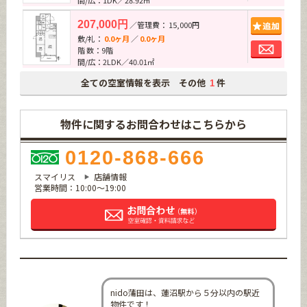
間/広：1DK／28.92㎡
追加
207,000円
／管理費： 15,000円
敷/礼：
0.0ヶ月
／
0.0ヶ月
お問
階 数：9階
間/広：2LDK／40.01㎡
全ての空室情報を表示 その他
件
1
物件に関するお問合わせはこちらから
0120-868-666
スマイリス
店舗情報
営業時間：10:00～19:00
nido蒲田は、蓮沼駅から５分以内の駅近
物件です！