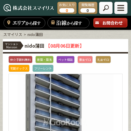
お気に入り
閲覧履歴
0
0
エリア
沿線
お問合わせ
から探す
から探す
スマイリス
nido蒲田
マンション
nido蒲田
【08月06日更新】
Mansion
仲介手数料無料
新築・築浅
ペット相談
敷金ゼロ
礼金ゼロ
宅配ボックス
フリーレント