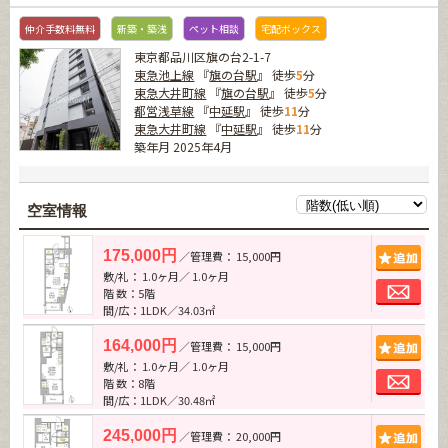
仲介手数料無料
新築・築浅
ペット相談
宅配ボックス
東京都品川区旗の台2-1-7
東急池上線
『
旗の台駅
』 徒歩
5
分
東急大井町線
『
旗の台駅
』 徒歩
5
分
都営浅草線
『
中延駅
』 徒歩
11
分
東急大井町線
『
中延駅
』 徒歩
11
分
築年月 2025年4月
空室情報
追加
175,000円
／管理費： 15,000円
敷/礼： 1.0ヶ月／ 1.0ヶ月
お問
階 数：5階
間/広：1LDK／34.03㎡
追加
164,000円
／管理費： 15,000円
敷/礼： 1.0ヶ月／ 1.0ヶ月
お問
階 数：8階
間/広：1LDK／30.48㎡
追加
245,000円
／管理費： 20,000円