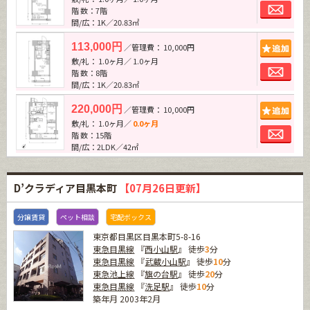
お問
階 数：7階
間/広：1K／20.83㎡
追加
113,000円
／管理費： 10,000円
敷/礼： 1.0ヶ月／ 1.0ヶ月
お問
階 数：8階
間/広：1K／20.83㎡
追加
220,000円
／管理費： 10,000円
敷/礼： 1.0ヶ月／
0.0ヶ月
お問
階 数：15階
間/広：2LDK／42㎡
D’クラディア目黒本町
【07月26日更新】
分譲賃貸
ペット相談
宅配ボックス
東京都目黒区目黒本町5-8-16
東急目黒線
『
西小山駅
』 徒歩
3
分
東急目黒線
『
武蔵小山駅
』 徒歩
10
分
東急池上線
『
旗の台駅
』 徒歩
20
分
東急目黒線
『
洗足駅
』 徒歩
10
分
築年月 2003年2月