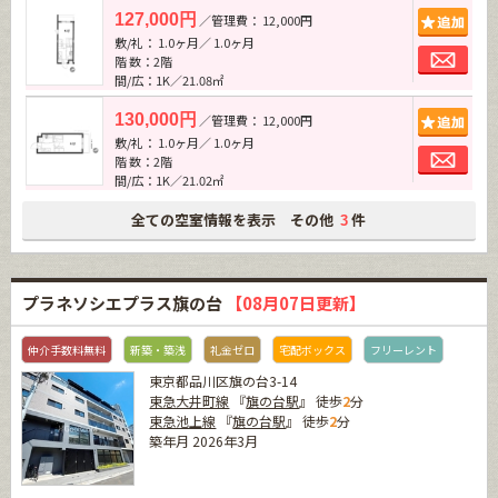
追加
127,000円
／管理費： 12,000円
敷/礼： 1.0ヶ月／ 1.0ヶ月
お問
階 数：2階
間/広：1K／21.08㎡
追加
130,000円
／管理費： 12,000円
敷/礼： 1.0ヶ月／ 1.0ヶ月
お問
階 数：2階
間/広：1K／21.02㎡
全ての空室情報を表示 その他
件
3
プラネソシエプラス旗の台
【08月07日更新】
仲介手数料無料
新築・築浅
礼金ゼロ
宅配ボックス
フリーレント
東京都品川区旗の台3-14
東急大井町線
『
旗の台駅
』 徒歩
2
分
東急池上線
『
旗の台駅
』 徒歩
2
分
築年月 2026年3月