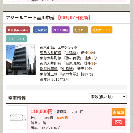
アジールコート品川中延
【08月07日更新】
仲介手数料無料
分譲賃貸
ペット相談
礼金ゼロ
宅配ボックス
フリーレント
東京都品川区中延5-9-6
東急大井町線
『
中延駅
』 徒歩
10
分
東急大井町線
『
旗の台駅
』 徒歩
7
分
東急大井町線
『
荏原町駅
』 徒歩
3
分
都営浅草線
『
中延駅
』 徒歩
10
分
東急池上線
『
旗の台駅
』 徒歩
7
分
築年月 2016年2月
空室情報
追加
118,000円
／管理費： 12,000円
敷/礼： 1.0ヶ月／
0.0ヶ月
お問
階 数：1階
間/広：1K／21.34㎡