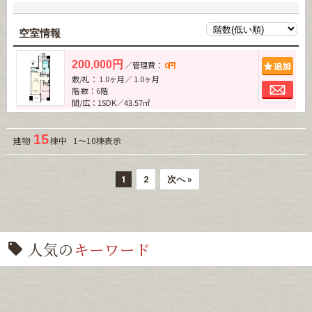
空室情報
追加
200,000円
／管理費：
0円
敷/礼： 1.0ヶ月／ 1.0ヶ月
お問
階 数：6階
間/広：1SDK／43.57㎡
15
建物
棟中 1～10棟表示
1
2
次へ »
人気の
キーワード