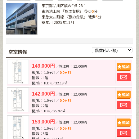
東京都品川区旗の台5-28-1
東急池上線
『
旗の台駅
』 徒歩
5
分
東急大井町線
『
旗の台駅
』 徒歩
5
分
築年月 2025年11月
空室情報
追加
149,000円
／管理費： 12,000円
敷/礼： 1.0ヶ月／
0.0ヶ月
お問
階 数：1階
間/広：1LDK／32.13㎡
追加
142,000円
／管理費： 12,000円
敷/礼： 1.0ヶ月／
0.0ヶ月
お問
階 数：2階
間/広：1DK／25.92㎡
追加
153,000円
／管理費： 12,000円
敷/礼： 1.0ヶ月／
0.0ヶ月
お問
階 数：3階
間/広：1DK／31.5㎡