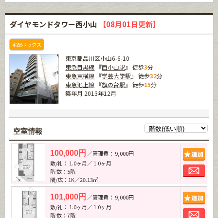
ダイヤモンドタワー西小山
【08月01日更新】
宅配ボックス
東京都品川区小山6-6-10
東急目黒線
『
西小山駅
』 徒歩
3
分
東急東横線
『
学芸大学駅
』 徒歩
32
分
東急池上線
『
旗の台駅
』 徒歩
15
分
築年月 2013年12月
空室情報
追加
100,000円
／管理費： 9,000円
敷/礼： 1.0ヶ月／ 1.0ヶ月
お問
階 数：5階
間/広：1K／20.13㎡
追加
101,000円
／管理費： 9,000円
敷/礼： 1.0ヶ月／ 1.0ヶ月
お問
階 数：7階