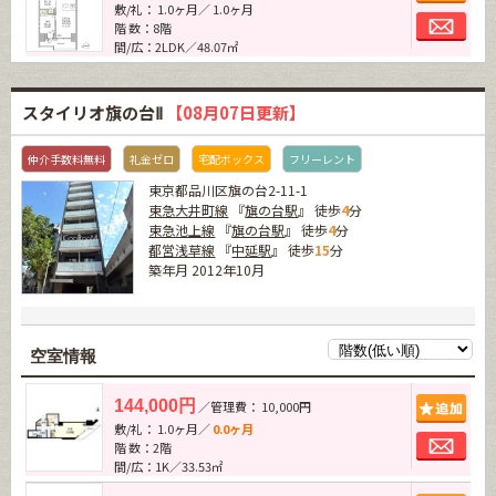
敷/礼： 1.0ヶ月／ 1.0ヶ月
お問
階 数：8階
間/広：2LDK／48.07㎡
スタイリオ旗の台Ⅱ
【08月07日更新】
仲介手数料無料
礼金ゼロ
宅配ボックス
フリーレント
東京都品川区旗の台2-11-1
東急大井町線
『
旗の台駅
』 徒歩
4
分
東急池上線
『
旗の台駅
』 徒歩
4
分
都営浅草線
『
中延駅
』 徒歩
15
分
築年月 2012年10月
空室情報
追加
144,000円
／管理費： 10,000円
敷/礼： 1.0ヶ月／
0.0ヶ月
お問
階 数：2階
間/広：1K／33.53㎡