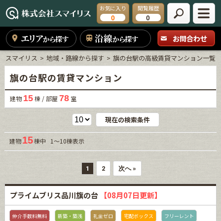
お気に入り
閲覧履歴
0
0
エリア
沿線
お問合わせ
から探す
から探す
スマイリス
地域・路線から探す
旗の台駅の高級賃貸マンション一覧
旗の台駅の賃貸マンション
15
78
建物
棟 / 部屋
室
現在の検索条件
15
建物
棟中 1～10棟表示
1
2
次へ »
プライムブリス品川旗の台
【08月07日更新】
仲介手数料無料
新築・築浅
礼金ゼロ
宅配ボックス
フリーレント