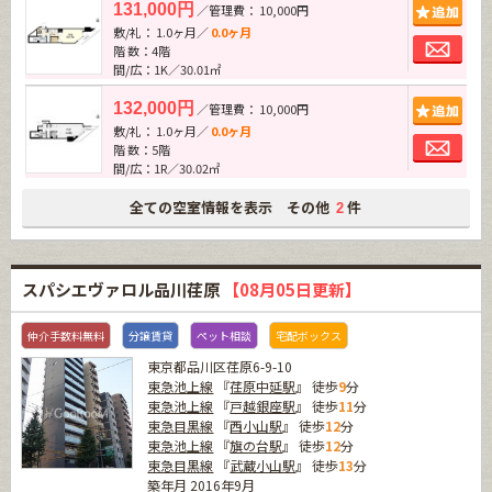
追加
131,000円
／管理費： 10,000円
敷/礼： 1.0ヶ月／
0.0ヶ月
お問
階 数：4階
間/広：1K／30.01㎡
追加
132,000円
／管理費： 10,000円
敷/礼： 1.0ヶ月／
0.0ヶ月
お問
階 数：5階
間/広：1R／30.02㎡
全ての空室情報を表示 その他
件
2
スパシエヴァロル品川荏原
【08月05日更新】
仲介手数料無料
分譲賃貸
ペット相談
宅配ボックス
東京都品川区荏原6-9-10
東急池上線
『
荏原中延駅
』 徒歩
9
分
東急池上線
『
戸越銀座駅
』 徒歩
11
分
東急目黒線
『
西小山駅
』 徒歩
12
分
東急池上線
『
旗の台駅
』 徒歩
12
分
東急目黒線
『
武蔵小山駅
』 徒歩
13
分
築年月 2016年9月