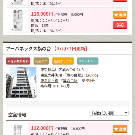
間/広：1K／20.13㎡
追加
116,000円
／管理費： 9,000円
敷/礼： 1.0ヶ月／ 1.0ヶ月
お問
階 数：12階
間/広：1K／20.13㎡
アーバネックス旗の台
【07月31日更新】
仲介手数料無料
礼金ゼロ
宅配ボックス
フリーレント
東京都品川区旗の台6-24-9
東急大井町線
『
旗の台駅
』 徒歩
5
分
東急池上線
『
旗の台駅
』 徒歩
5
分
築年月 2018年2月
空室情報
追加
112,000円
／管理費： 10,000円
敷/礼： 1.0ヶ月／ 1.0ヶ月