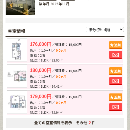
築年月 2025年11月
空室情報
追加
176,000円
／管理費： 15,000円
敷/礼： 1.0ヶ月／
0.0ヶ月
お問
階 数：2階
間/広：1LDK／32.05㎡
追加
180,000円
／管理費： 15,000円
敷/礼： 1.0ヶ月／
0.0ヶ月
お問
階 数：3階
間/広：1LDK／34.41㎡
追加
179,000円
／管理費： 15,000円
敷/礼： 1.0ヶ月／
0.0ヶ月
お問
階 数：3階
間/広：1LDK／32.94㎡
全ての空室情報を表示 その他
件
2