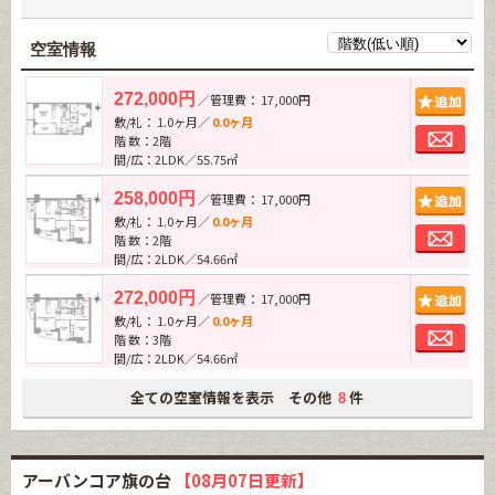
空室情報
追加
272,000円
／管理費： 17,000円
敷/礼： 1.0ヶ月／
0.0ヶ月
お問
階 数：2階
間/広：2LDK／55.75㎡
追加
258,000円
／管理費： 17,000円
敷/礼： 1.0ヶ月／
0.0ヶ月
お問
階 数：2階
間/広：2LDK／54.66㎡
追加
272,000円
／管理費： 17,000円
敷/礼： 1.0ヶ月／
0.0ヶ月
お問
階 数：3階
間/広：2LDK／54.66㎡
全ての空室情報を表示 その他
件
8
アーバンコア旗の台
【08月07日更新】