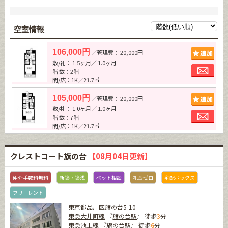
空室情報
追加
106,000円
／管理費： 20,000円
敷/礼： 1.5ヶ月／ 1.0ヶ月
お問
階 数：2階
間/広：1K／21.7㎡
追加
105,000円
／管理費： 20,000円
敷/礼： 1.0ヶ月／ 1.0ヶ月
お問
階 数：7階
間/広：1K／21.7㎡
クレストコート旗の台
【08月04日更新】
仲介手数料無料
新築・築浅
ペット相談
礼金ゼロ
宅配ボックス
フリーレント
東京都品川区旗の台5-10
東急大井町線
『
旗の台駅
』 徒歩
3
分
東急池上線
『
旗の台駅
』 徒歩
6
分