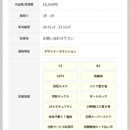
10,000円
共益費/管理費
1R - 1K
間取り
30.01㎡ - 33.53㎡
専有面積
お問い合わせ下さい
駐車場
建物特徴
デザイナーズマンション
CS
BS
CATV
駐輪場
防犯カメラ
バイク置き場
部屋設備
宅配ボックス
オートロック
24ｈセキュリティ
24時間ゴミ置き場
来店不要ＩＴ重説
近隣スーパーストア
分割サービス利用可
初期費用カード払い可