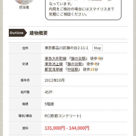
なっています。
担当者
内見をご検討の場合にはスマイリスまで
気軽にご相談ください。
Outline
建物概要
東京都品川区旗の台2-11-1
Map
住所
東急大井町線
『
旗の台駅
』 徒歩
4
分
東急池上線
『
旗の台駅
』 徒歩
4
分
交通
都営浅草線
『
中延駅
』 徒歩
15
分
2012年10月
築年月
45戸
総戸数
9階建
階建
RC(鉄筋コンクリート)
種別/構造
131,000円 - 144,000円
賃料