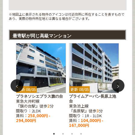
※地図上に表示される物件のアイコンは付近住所に所在することを表すもので
あり、実際の物件所在地とは異なる場合がございます。
最寄駅が同じ高級マンション
更新 08/05
更新 08/05
更新 08
込
プラネソシエプラス旗の台
プライムアーバン長原上池
アーバ
東急大井町線
東急池
台
『旗の台駅』徒歩
2
分
東急池上線
『旗の
間取り：2LDK
『長原駅』徒歩
3
分
間取り：1
賃料：
258,000円 -
間取り：1R - 1LDK
賃料：
294,000円
賃料：
104,000円 -
245,0
167,000円