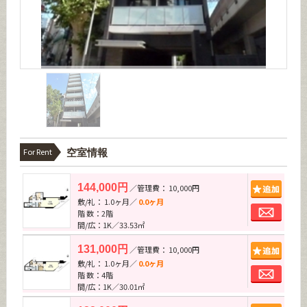
For Rent
空室情報
追加
144,000円
／管理費： 10,000円
敷/礼： 1.0ヶ月／
0.0ヶ月
お問
階 数：2階
間/広：1K／33.53㎡
追加
131,000円
／管理費： 10,000円
敷/礼： 1.0ヶ月／
0.0ヶ月
お問
階 数：4階
間/広：1K／30.01㎡