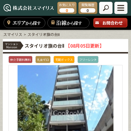
お気に入り
閲覧履歴
0
0
エリア
沿線
お問合わせ
から探す
から探す
スマイリス
スタイリオ旗の台Ⅱ
マンション
スタイリオ旗の台Ⅱ
【08月05日更新】
Mansion
仲介手数料無料
礼金ゼロ
宅配ボックス
フリーレント