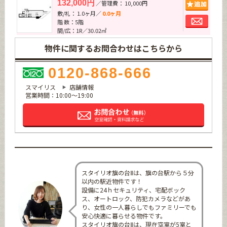
追加
132,000円
／管理費： 10,000円
敷/礼： 1.0ヶ月／
0.0ヶ月
お問
階 数：5階
間/広：1R／30.02㎡
物件に関するお問合わせはこちらから
0120-868-666
スマイリス
店舗情報
営業時間：10:00～19:00
スタイリオ旗の台Ⅱは、旗の台駅から５分
以内の駅近物件です！
設備に24ｈセキュリティ、宅配ボック
ス、オートロック、防犯カメラなどがあ
り、女性の一人暮らしでもファミリーでも
安心快適に暮らせる物件です。
スタイリオ旗の台Ⅱは、現在空室が5室と