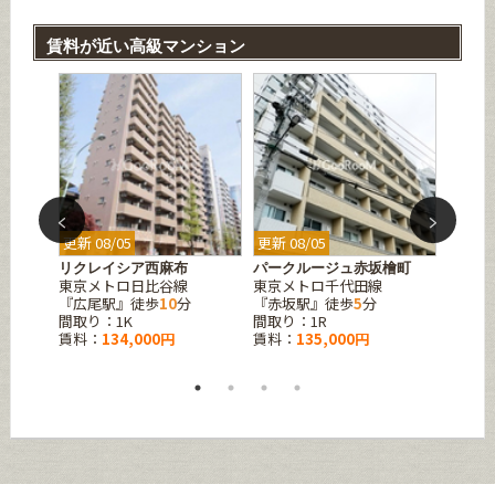
賃料が近い高級マンション
更新 08/05
更新 08/05
更新 08
リクレイシア西麻布
パークルージュ赤坂檜町
クレジ
東京メトロ日比谷線
東京メトロ千代田線
東京メ
4
分
『広尾駅』徒歩
10
分
『赤坂駅』徒歩
5
分
『神谷
間取り：1K
間取り：1R
間取り
賃料：
134,000円
賃料：
135,000円
賃料：