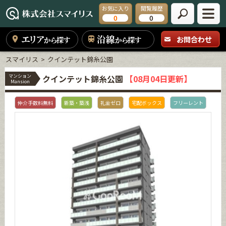
お気に入り
閲覧履歴
0
0
エリア
沿線
お問合わせ
から探す
から探す
スマイリス
クインテット錦糸公園
マンション
クインテット錦糸公園
【08月04日更新】
Mansion
仲介手数料無料
新築・築浅
礼金ゼロ
宅配ボックス
フリーレント