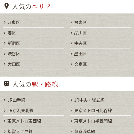
人気の
エリア
江東区
台東区
港区
品川区
新宿区
中央区
渋谷区
墨田区
大田区
文京区
人気の
駅・路線
JR山手線
JR中央・総武線
JR京浜東北線
東京メトロ日比谷線
東京メトロ東西線
東京メトロ半蔵門線
都営大江戸線
都営浅草線