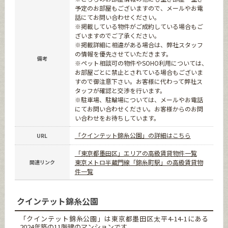
予定のお部屋もございますので、メールやお電
話にてお問い合わせください。
※掲載している物件がご成約している場合もご
ざいますのでご了承ください。
※掲載詳細に相違がある場合は、弊社スタッフ
の情報を優先させていただきます。
備考
※ペット相談可の物件やSOHO利用については、
お部屋ごとに禁止とされている場合もございま
すので御注意下さい。お客様に代わって弊社ス
タッフが確認と交渉を行います。
※駐車場、駐輪場については、メールやお電話
にてお問い合わせください。お客様からのお問
い合わせをお待ちしています。
「クインテット錦糸公園」の詳細はこちら
URL
「東京都墨田区」エリアの高級賃貸物件一覧
東京メトロ半蔵門線「錦糸町駅」の高級賃貸物
関連リンク
件一覧
クインテット錦糸公園
「クインテット錦糸公園」は東京都墨田区太平4-14-1にある
2024年築の11階建のマンションです。