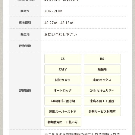
2DK - 2LDK
間取り
40.27㎡ - 48.19㎡
専有面積
お問い合わせ下さい
駐車場
建物特徴
CS
BS
CATV
駐輪場
防犯カメラ
宅配ボックス
部屋設備
オートロック
24ｈセキュリティ
24時間ゴミ置き場
来店不要ＩＴ重説
近隣スーパーストア
分割サービス利用可
初期費用カード払い可
※こちらのお部屋情報の他にも空き部屋・空き