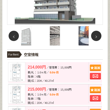
For Rent
空室情報
追加
214,000円
／管理費： 15,000円
敷/礼： 1.0ヶ月／
0.0ヶ月
お問
階 数：6階
間/広：2DK／40.27㎡
追加
215,000円
／管理費： 15,000円
敷/礼： 1.0ヶ月／
0.0ヶ月
お問
階 数：7階
間/広：2DK／40.27㎡