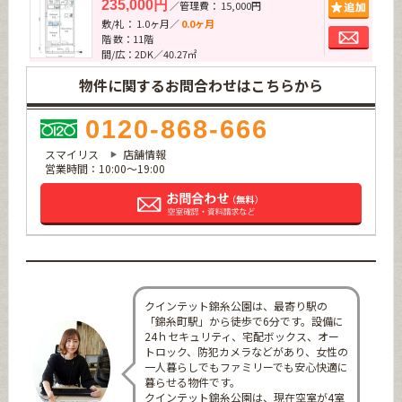
追加
235,000円
／管理費： 15,000円
敷/礼： 1.0ヶ月／
0.0ヶ月
お問
階 数：11階
間/広：2DK／40.27㎡
物件に関するお問合わせはこちらから
0120-868-666
スマイリス
店舗情報
営業時間：10:00～19:00
クインテット錦糸公園は、最寄り駅の
「錦糸町駅」から徒歩で6分です。設備に
24ｈセキュリティ、宅配ボックス、オー
トロック、防犯カメラなどがあり、女性の
一人暮らしでもファミリーでも安心快適に
暮らせる物件です。
クインテット錦糸公園は、現在空室が4室