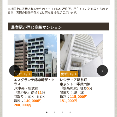
※地図上に表示される物件のアイコンは付近住所に所在することを表すもので
あり、実際の物件所在地とは異なる場合がございます。
最寄駅が同じ高級マンション
更新 08/06
更新 08/06
更新 08
サウス
エスグランデ錦糸町ザ・ク
レジディア錦糸町
ザ・パ
東京メトロ半蔵門線
ラス
ジデン
分
JR中央・総武線
『錦糸町駅』徒歩
5
分
東京メ
『亀戸駅』徒歩
11
分
間取り：1R - 1K
『錦糸
間取り：1DK - 1LDK
賃料：
115,000円 -
間取り：1
賃料：
140,000円 -
151,000円
賃料：
208,000円
230,0