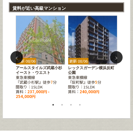
賃料が近い高級マンション
更新 08/06
更新 08/06
更新 08
アールスタイルズ武蔵小杉
レックスガーデン横浜反町
シティ
東京メ
イースト・ウエスト
公園
分
東急東横線
東急東横線
『八丁
『武蔵小杉駅』徒歩
7
分
『反町駅』徒歩
5
分
間取り：
間取り：1SLDK
間取り：1SLDK
賃料：
賃料：
237,000円 -
賃料：
240,000円
254,000円