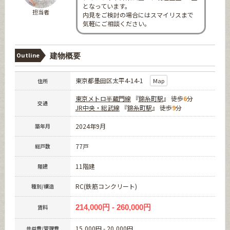
となっています。
担当者
内見をご検討の場合にはスマイリスまで
気軽にご相談ください。
Outline
建物概要
東京都墨田区太平4-14-1
Map
住所
東京メトロ半蔵門線
『
錦糸町駅
』 徒歩
6
分
交通
JR中央・総武線
『
錦糸町駅
』 徒歩
9
分
2024年9月
築年月
77戸
総戸数
11階建
階建
RC(鉄筋コンクリート)
種別/構造
214,000円 - 260,000円
賃料
15,000円 - 20,000円
共益費/管理費