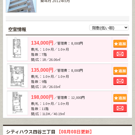
築年月 2012年5月
空室情報
追加
134,000円
／管理費： 8,000円
敷/礼： 1.0ヶ月／ 1.0ヶ月
お問
階 数：7階
間/広：1R／26.06㎡
追加
135,000円
／管理費： 8,000円
敷/礼： 1.0ヶ月／ 1.0ヶ月
お問
階 数：9階
間/広：1R／26.03㎡
追加
198,000円
／管理費： 12,000円
敷/礼： 1.0ヶ月／ 1.0ヶ月
お問
階 数：11階
間/広：1LDK／40.19㎡
シティハウス四谷三丁目
【08月08日更新】