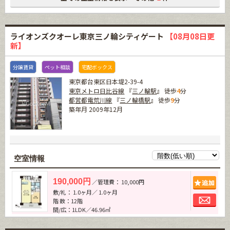
ライオンズクオーレ東京三ノ輪シティゲート
【08月08日更
新】
分譲賃貸
ペット相談
宅配ボックス
東京都台東区日本堤2-39-4
東京メトロ日比谷線
『
三ノ輪駅
』 徒歩
4
分
都営都電荒川線
『
三ノ輪橋駅
』 徒歩
9
分
築年月 2009年12月
空室情報
追加
190,000円
／管理費： 10,000円
敷/礼： 1.0ヶ月／ 1.0ヶ月
お問
階 数：12階
間/広：1LDK／46.96㎡