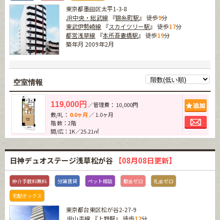
東京都墨田区太平1-3-8
JR中央・総武線
『
錦糸町駅
』 徒歩
9
分
東武伊勢崎線
『
スカイツリー駅
』 徒歩
17
分
都営浅草線
『
本所吾妻橋駅
』 徒歩
19
分
築年月 2009年2月
空室情報
追加
119,000円
／管理費： 10,000円
敷/礼：
0.0ヶ月
／ 1.0ヶ月
お問
階 数：2階
間/広：1K／25.21㎡
日神デュオステージ浅草松が谷
【08月08日更新】
仲介手数料無料
分譲賃貸
ペット相談
敷金ゼロ
礼金ゼロ
宅配ボックス
東京都台東区松が谷2-27-9
JR山手線
『
上野駅
』 徒歩
12
分