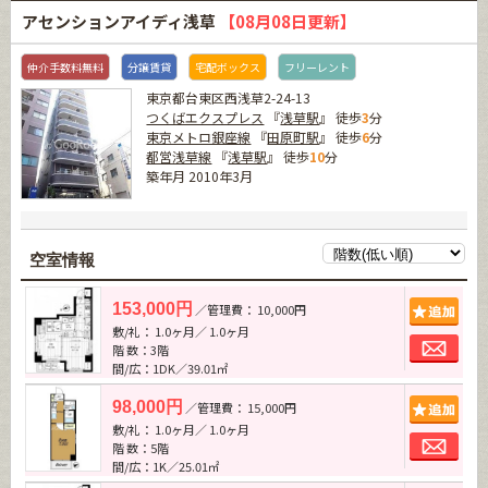
アセンションアイディ浅草
【08月08日更新】
仲介手数料無料
分譲賃貸
宅配ボックス
フリーレント
東京都台東区西浅草2-24-13
つくばエクスプレス
『
浅草駅
』 徒歩
3
分
東京メトロ銀座線
『
田原町駅
』 徒歩
6
分
都営浅草線
『
浅草駅
』 徒歩
10
分
築年月 2010年3月
空室情報
追加
153,000円
／管理費： 10,000円
敷/礼： 1.0ヶ月／ 1.0ヶ月
お問
階 数：3階
間/広：1DK／39.01㎡
追加
98,000円
／管理費： 15,000円
敷/礼： 1.0ヶ月／ 1.0ヶ月
お問
階 数：5階
間/広：1K／25.01㎡