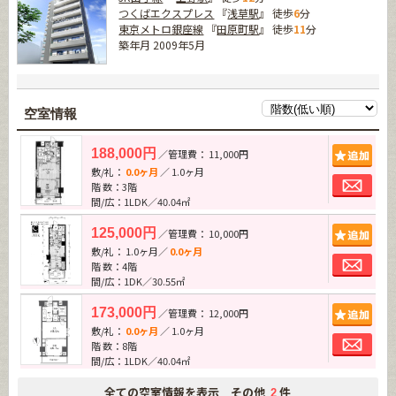
つくばエクスプレス
『
浅草駅
』 徒歩
6
分
東京メトロ銀座線
『
田原町駅
』 徒歩
11
分
築年月 2009年5月
空室情報
追加
188,000円
／管理費： 11,000円
敷/礼：
0.0ヶ月
／ 1.0ヶ月
お問
階 数：3階
間/広：1LDK／40.04㎡
追加
125,000円
／管理費： 10,000円
敷/礼： 1.0ヶ月／
0.0ヶ月
お問
階 数：4階
間/広：1DK／30.55㎡
追加
173,000円
／管理費： 12,000円
敷/礼：
0.0ヶ月
／ 1.0ヶ月
お問
階 数：8階
間/広：1LDK／40.04㎡
全ての空室情報を表示 その他
件
2