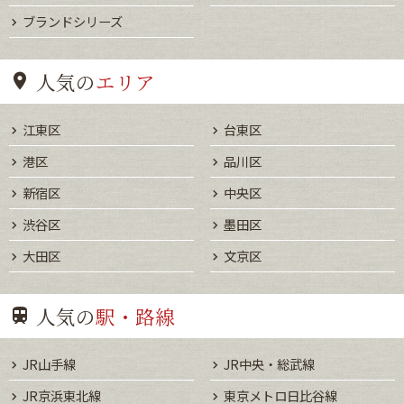
ブランドシリーズ
人気の
エリア
江東区
台東区
港区
品川区
新宿区
中央区
渋谷区
墨田区
大田区
文京区
人気の
駅・路線
JR山手線
JR中央・総武線
JR京浜東北線
東京メトロ日比谷線