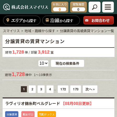
お気に入り
閲覧履歴
0
0
エリア
沿線
お問合わせ
から探す
から探す
スマイリス
地域・路線から探す
分譲賃貸の高級賃貸マンション一覧
分譲賃貸の賃貸マンション
1,728
3,912
建物
棟 / 部屋
室
現在の検索条件
1,728
建物
棟中 1～10棟表示
...
1
2
3
4
172
173
次へ »
ラヴィリオ錦糸町ベルグレード
【08月08日更新】
分譲賃貸
敷金ゼロ
宅配ボックス