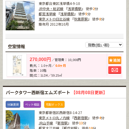
東京都台東区浅草橋4-9-10
JR中央・総武線
『
浅草橋駅
』 徒歩
2
分
都営浅草線
『
浅草橋駅
』 徒歩
5
分
東京メトロ日比谷線
『
秋葉原駅
』 徒歩
8
分
築年月 2012年10月
空室情報
追加
270,000円
／管理費： 10,000円
敷/礼： 1.0ヶ月／
0.0ヶ月
お問
階 数：10階
間/広：1LDK／59.25㎡
パークタワー西新宿エムズポート
【08月08日更新】
分譲賃貸
ペット相談
宅配ボックス
東京都新宿区西新宿8-14-27
東京メトロ丸ノ内線
『
西新宿駅
』 徒歩
4
分
JR山手線
『
新宿駅
』 徒歩
13
分
都営大江戸線
『
都庁前駅
』 徒歩
10
分