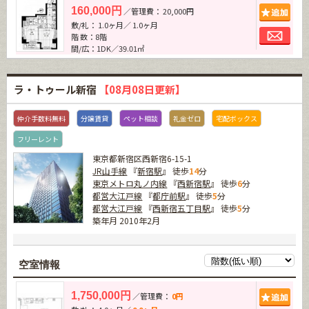
追加
160,000円
／管理費： 20,000円
敷/礼： 1.0ヶ月／ 1.0ヶ月
お問
階 数：8階
間/広：1DK／39.01㎡
ラ・トゥール新宿
【08月08日更新】
仲介手数料無料
分譲賃貸
ペット相談
礼金ゼロ
宅配ボックス
フリーレント
東京都新宿区西新宿6-15-1
JR山手線
『
新宿駅
』 徒歩
14
分
東京メトロ丸ノ内線
『
西新宿駅
』 徒歩
6
分
都営大江戸線
『
都庁前駅
』 徒歩
5
分
都営大江戸線
『
西新宿五丁目駅
』 徒歩
5
分
築年月 2010年2月
空室情報
追加
1,750,000円
／管理費：
0円