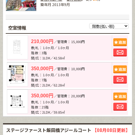
築年月 2013年9月
空室情報
追加
210,000円
／管理費： 15,000円
敷/礼： 1.0ヶ月／ 1.0ヶ月
お問
階 数：3階
間/広：1LDK／42.58㎡
追加
350,000円
／管理費： 10,000円
敷/礼： 1.0ヶ月／ 1.0ヶ月
お問
階 数：7階
間/広：2LDK／62.28㎡
追加
350,000円
／管理費： 20,000円
敷/礼： 1.0ヶ月／ 1.0ヶ月
お問
階 数：25階
間/広：2LDK／59.85㎡
ステージファースト飯田橋アジールコート
【08月08日更新】