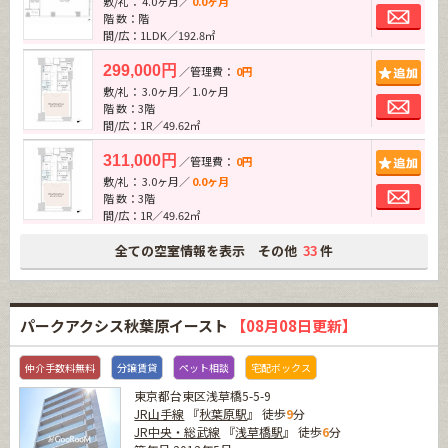
敷/礼： 4.0ヶ月／
0.0ヶ月
お問
階 数：階
間/広：1LDK／192.8㎡
追加
299,000円
／管理費：
0円
敷/礼： 3.0ヶ月／ 1.0ヶ月
お問
階 数：3階
間/広：1R／49.62㎡
追加
311,000円
／管理費：
0円
敷/礼： 3.0ヶ月／
0.0ヶ月
お問
階 数：3階
間/広：1R／49.62㎡
全ての空室情報を表示 その他
件
33
パークアクシス秋葉原イースト
【08月08日更新】
仲介手数料無料
分譲賃貸
ペット相談
宅配ボックス
東京都台東区浅草橋5-5-9
JR山手線
『
秋葉原駅
』 徒歩
9
分
JR中央・総武線
『
浅草橋駅
』 徒歩
6
分