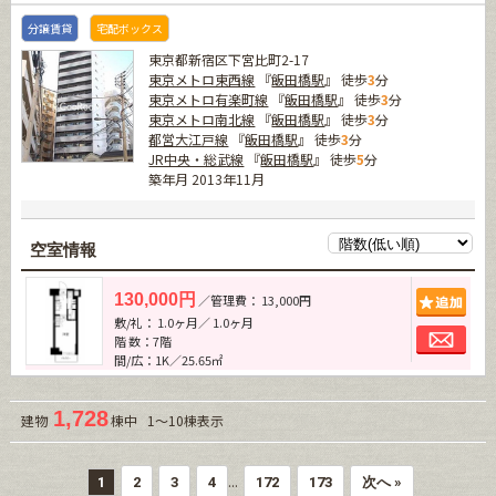
分譲賃貸
宅配ボックス
東京都新宿区下宮比町2-17
東京メトロ東西線
『
飯田橋駅
』 徒歩
3
分
東京メトロ有楽町線
『
飯田橋駅
』 徒歩
3
分
東京メトロ南北線
『
飯田橋駅
』 徒歩
3
分
都営大江戸線
『
飯田橋駅
』 徒歩
3
分
JR中央・総武線
『
飯田橋駅
』 徒歩
5
分
築年月 2013年11月
空室情報
追加
130,000円
／管理費： 13,000円
敷/礼： 1.0ヶ月／ 1.0ヶ月
お問
階 数：7階
間/広：1K／25.65㎡
1,728
建物
棟中 1～10棟表示
...
1
2
3
4
172
173
次へ »