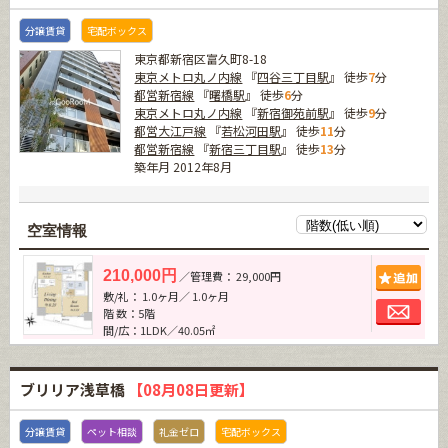
分譲賃貸
宅配ボックス
東京都新宿区富久町8-18
東京メトロ丸ノ内線
『
四谷三丁目駅
』 徒歩
7
分
都営新宿線
『
曙橋駅
』 徒歩
6
分
東京メトロ丸ノ内線
『
新宿御苑前駅
』 徒歩
9
分
都営大江戸線
『
若松河田駅
』 徒歩
11
分
都営新宿線
『
新宿三丁目駅
』 徒歩
13
分
築年月 2012年8月
空室情報
追加
210,000円
／管理費： 29,000円
敷/礼： 1.0ヶ月／ 1.0ヶ月
お問
階 数：5階
間/広：1LDK／40.05㎡
ブリリア浅草橋
【08月08日更新】
分譲賃貸
ペット相談
礼金ゼロ
宅配ボックス