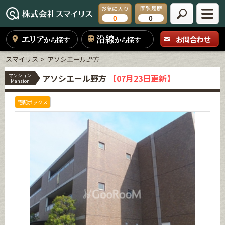
お気に入り
閲覧履歴
0
0
エリア
沿線
お問合わせ
から探す
から探す
スマイリス
アソシエール野方
マンション
アソシエール野方
【07月23日更新】
Mansion
宅配ボックス