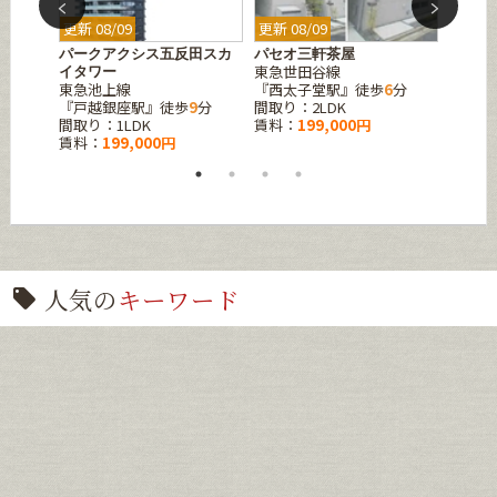
更新 08/09
更新 08/09
更新 08
パークアクシス五反田スカ
パセオ三軒茶屋
ルフォ
東急世田谷線
JR山
イタワー
分
東急池上線
『西太子堂駅』徒歩
6
分
『池袋
『戸越銀座駅』徒歩
9
分
間取り：2LDK
間取り：
間取り：1LDK
賃料：
199,000円
賃料：
賃料：
199,000円
人気の
キーワード