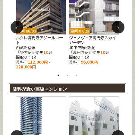
更新 08/09
更新 07/28
更新 07
デンス
ルクレ高円寺アジールコー
ジェノヴィア高円寺スカイ
レジデ
JR中央
ト
ガーデン
西武新宿線
JR中央線(快速)
『高円
『野方駅』徒歩
10
分
『高円寺駅』徒歩
10
分
間取り：1
間取り：1K
間取り：1K
賃料：
賃料：
112,000円 -
賃料：
96,000円
243,0
128,000円
賃料が近い高級マンション