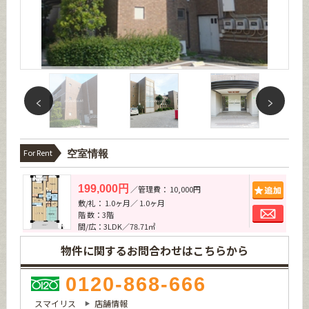
For Rent
空室情報
追加
199,000円
／管理費： 10,000円
敷/礼： 1.0ヶ月／ 1.0ヶ月
お問
階 数：3階
間/広：3LDK／78.71㎡
物件に関するお問合わせはこちらから
0120-868-666
スマイリス
店舗情報