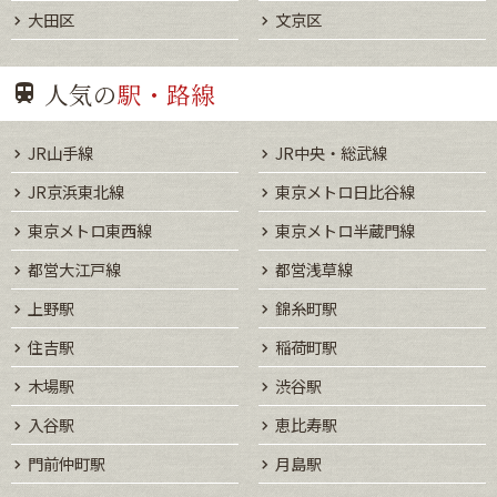
大田区
文京区
人気の
駅・路線
JR山手線
JR中央・総武線
JR京浜東北線
東京メトロ日比谷線
東京メトロ東西線
東京メトロ半蔵門線
都営大江戸線
都営浅草線
上野駅
錦糸町駅
住吉駅
稲荷町駅
木場駅
渋谷駅
入谷駅
恵比寿駅
門前仲町駅
月島駅