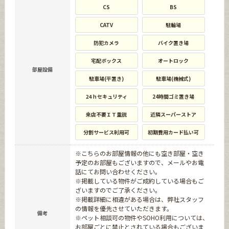
CS
BS
CATV
駐輪場
防犯カメラ
バイク置き場
宅配ボックス
オートロック
部屋設備
駐車場(平置き)
駐車場(機械式)
24ｈセキュリティ
24時間ゴミ置き場
来店不要ＩＴ重説
近隣スーパーストア
分割サービス利用可
初期費用カード払い可
※こちらのお部屋情報の他にも空き部屋・空き
予定のお部屋もございますので、メールやお電
話にてお問い合わせください。
※掲載している物件がご成約している場合もご
ざいますのでご了承ください。
※掲載詳細に相違がある場合は、弊社スタッフ
の情報を優先させていただきます。
備考
※ペット相談可の物件やSOHO利用については、
お部屋ごとに禁止とされている場合もございま