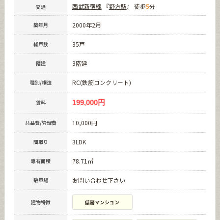
西武新宿線
『
野方駅
』 徒歩
5
分
交通
2000年2月
築年月
35戸
総戸数
3階建
階建
RC(鉄筋コンクリート)
種別/構造
199,000円
賃料
10,000円
共益費/管理費
3LDK
間取り
78.71㎡
専有面積
お問い合わせ下さい
駐車場
建物特徴
低層マンション