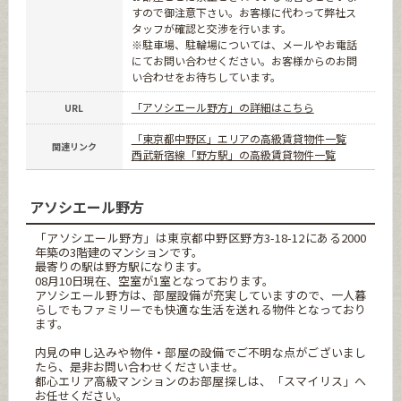
すので御注意下さい。お客様に代わって弊社ス
タッフが確認と交渉を行います。
※駐車場、駐輪場については、メールやお電話
にてお問い合わせください。お客様からのお問
い合わせをお待ちしています。
「アソシエール野方」の詳細はこちら
URL
「東京都中野区」エリアの高級賃貸物件一覧
関連リンク
西武新宿線「野方駅」の高級賃貸物件一覧
アソシエール野方
「アソシエール野方」は東京都中野区野方3-18-12にある2000
年築の3階建のマンションです。
最寄りの駅は野方駅になります。
08月10日現在、空室が1室となっております。
アソシエール野方は、部屋設備が充実していますので、一人暮
らしでもファミリーでも快適な生活を送れる物件となっており
ます。
内見の申し込みや物件・部屋の設備でご不明な点がございまし
たら、是非お問い合わせくださいませ。
都心エリア高級マンションのお部屋探しは、「スマイリス」へ
お任せください。