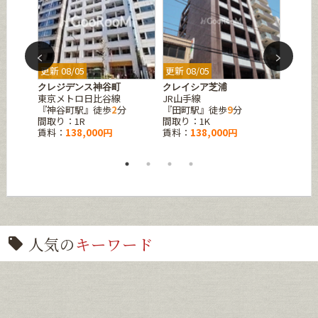
更新 08/05
更新 08/05
更新 08
クレジデンス神谷町
クレイシア芝浦
A-sta
東京メトロ日比谷線
JR山手線
ゆりか
『神谷町駅』徒歩
2
分
『田町駅』徒歩
9
分
『芝浦
間取り：1R
間取り：1K
間取り
賃料：
138,000円
賃料：
138,000円
賃料：
人気の
キーワード