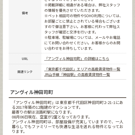
※掲載詳細に相違がある場合は、弊社スタッフ
の情報を優先させていただきます。
備考
※ペット相談可の物件やSOHO利用については、
お部屋ごとに禁止とされている場合もございま
すので御注意下さい。お客様に代わって弊社ス
タッフが確認と交渉を行います。
※駐車場、駐輪場については、メールやお電話
にてお問い合わせください。お客様からのお問
い合わせをお待ちしています。
「アンヴィル神田司町」の詳細はこちら
URL
「東京都千代田区」エリアの高級賃貸物件一覧
関連リンク
JR山手線「神田駅」の高級賃貸物件一覧
アンヴィル神田司町
「アンヴィル神田司町」は東京都千代田区神田司町2-21-1にあ
る2017年築の12階建のマンションです。
最寄りの駅は淡路町駅になります。
08月06日現在、空室が2室となっております。
アンヴィル神田司町は、部屋設備が充実していますので、一人
暮らしでもファミリーでも快適な生活を送れる物件となってお
ります。