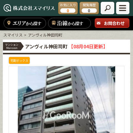
お気に入り
閲覧履歴
0
0
エリア
沿線
お問合わせ
から探す
から探す
スマイリス
アンヴィル神田司町
マンション
アンヴィル神田司町
【08月04日更新】
Mansion
宅配ボックス