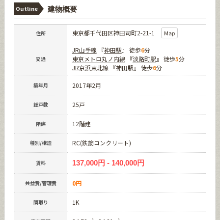
Outline
建物概要
東京都千代田区神田司町2-21-1
Map
住所
JR山手線
『
神田駅
』 徒歩
6
分
東京メトロ丸ノ内線
『
淡路町駅
』 徒歩
5
分
交通
JR京浜東北線
『
神田駅
』 徒歩
6
分
2017年2月
築年月
25戸
総戸数
12階建
階建
RC(鉄筋コンクリート)
種別/構造
137,000円 - 140,000円
賃料
0円
共益費/管理費
1K
間取り