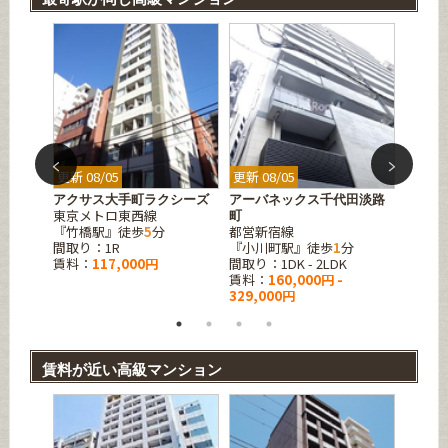
更新 08/05
更新 08/05
更新 08
千代田
アクサス大手町ラクシーズ
アーバネックス千代田淡路
パーク
東京メトロ東西線
東京メ
町
『竹橋駅』徒歩
5
分
都営新宿線
『新御
分
間取り：1R
『小川町駅』徒歩
1
分
間取り：
賃料：
117,000円
間取り：1DK - 2LDK
賃料：
賃料：
160,000円 -
329,000円
賃料が近い高級マンション