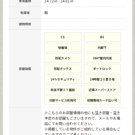
24.72㎡ - 24.81㎡
専有面積
無
駐車場
建物特徴
CS
BS
駐輪場
内廊下
防犯カメラ
360°室内内見
部屋設備
宅配ボックス
オートロック
24ｈセキュリティ
24時間ゴミ置き場
来店不要ＩＴ重説
近隣スーパーストア
分割サービス利用可
初期費用カード払い可
※こちらのお部屋情報の他にも空き部屋・空き
予定のお部屋もございますので、メールやお電
話にてお問い合わせください。
※掲載している物件がご成約している場合もご
ざいますのでご了承ください。