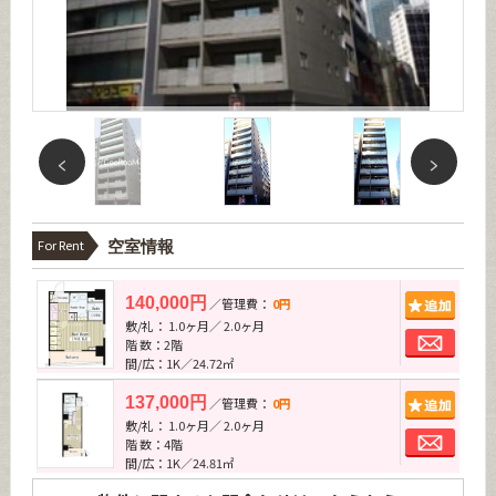
For Rent
空室情報
追加
140,000円
／管理費：
0円
敷/礼： 1.0ヶ月／ 2.0ヶ月
お問
階 数：2階
間/広：1K／24.72㎡
追加
137,000円
／管理費：
0円
敷/礼： 1.0ヶ月／ 2.0ヶ月
お問
階 数：4階
間/広：1K／24.81㎡