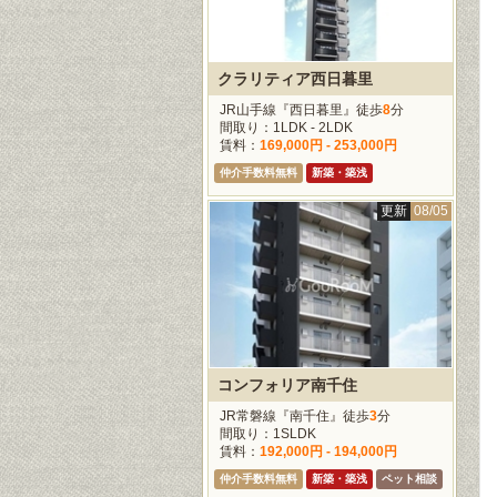
クラリティア西日暮里
JR山手線『西日暮里』徒歩
8
分
間取り：1LDK - 2LDK
賃料：
169,000円 - 253,000円
仲介手数料無料
新築・築浅
更新
08/05
コンフォリア南千住
JR常磐線『南千住』徒歩
3
分
間取り：1SLDK
賃料：
192,000円 - 194,000円
仲介手数料無料
新築・築浅
ペット相談