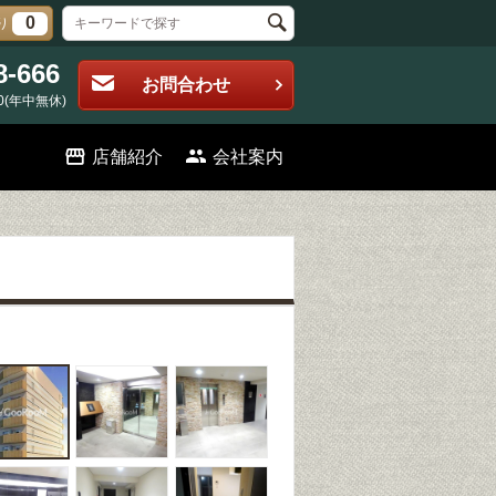
0
り
8-666
お問合わせ
0(年中無休)
店舗紹介
会社案内