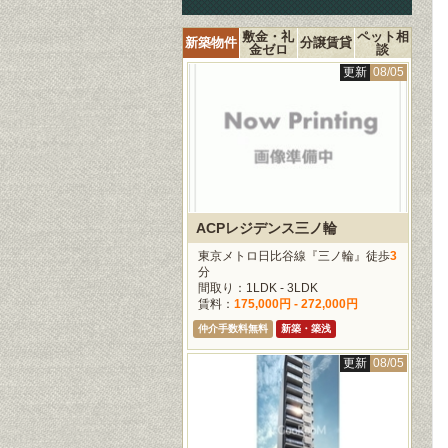
敷金・礼
ペット相
新築物件
分譲賃貸
金ゼロ
談
更新
08/05
ACPレジデンス三ノ輪
東京メトロ日比谷線『三ノ輪』徒歩
3
分
間取り：1LDK - 3LDK
賃料：
175,000円 - 272,000円
仲介手数料無料
新築・築浅
更新
08/05