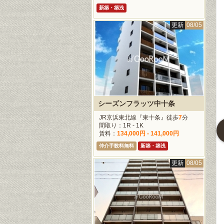
新築・築浅
更新
08/05
更新
08/04
更新
08/04
更新
08/0
シーズンフラッツ中十条
JR京浜東北線『東十条』徒歩
7
分
間取り：1R - 1K
賃料：
134,000円 - 141,000円
ザ・プレシャス武蔵小杉
ハイズ武蔵小杉
レジディア武蔵小杉
仲介手数料無料
新築・築浅
横線『新丸子』徒
JR南武線『武蔵小杉』徒
東急東横線『元住吉』徒
歩
9
分
歩
0
分
更新
08/05
：1K
間取り：1K
間取り：1R - 2LDK
105,000円
賃料：
123,000円
賃料：
124,000円 -
267,000円
ペット相談
仲介手数料無料