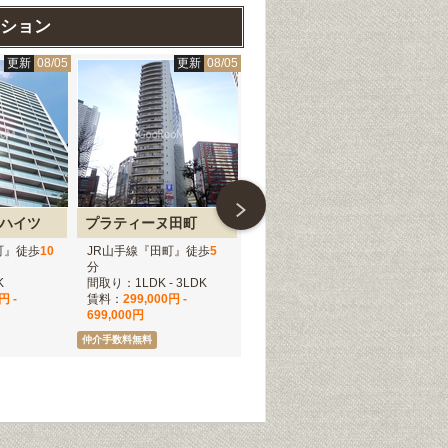
ション
更新
08/05
更新
08/05
更新
08/05
ハイツ
プラティーヌ田町
レジディア芝浦
町』徒歩
10
JR山手線『田町』徒歩
5
JR山手線『田町』徒歩
12
東
分
分
木
K
間取り：1LDK - 3LDK
間取り：2LDK - 3DK
間取
円 -
賃料：
299,000円 -
賃料：
235,000円 -
賃
699,000円
296,000円
仲介手数料無料
仲介手数料無料