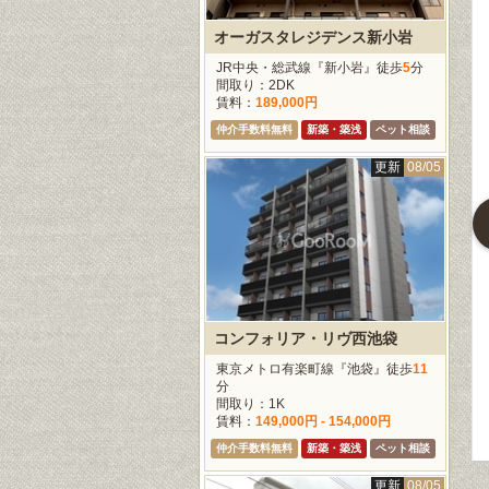
オーガスタレジデンス新小岩
JR中央・総武線『新小岩』徒歩
5
分
更新
08/05
更新
08/05
更新
08/0
間取り：2DK
賃料：
189,000円
仲介手数料無料
新築・築浅
ペット相談
更新
08/05
ライオンズマンション乃木坂
小石川シティハイツ
プライムアーバン麻布十番
トロ千代田線『乃
東京メトロ南北線『後楽
東京メトロ南北線『麻布
徒歩
3
分
園』徒歩
1
分
十番』徒歩
4
分
：1DK
間取り：1LDK - 2LDK
間取り：1K
163,000円
賃料：
234,000円 -
賃料：
152,000円
コンフォリア・リヴ西池袋
334,000円
仲介手数料無料
東京メトロ有楽町線『池袋』徒歩
11
仲介手数料無料
ペット相談
分
間取り：1K
賃料：
149,000円 - 154,000円
仲介手数料無料
新築・築浅
ペット相談
更新
08/05