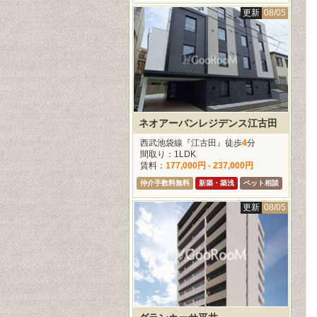
更新
08/05
ネオアーバンレジデンス江古田
西武池袋線『江古田』徒歩
4
分
間取り：1LDK
賃料：
177,000円 - 237,000円
仲介手数料無料
新築・築浅
ペット相談
更新
08/05