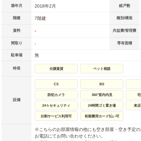
築年月
2018年2月
総戸数
階建
7階建
種別/構造
-
賃料
共益費/管理費
間取り
-
専有面積
無
駐車場
特長
分譲賃貸
ペット相談
CS
BS
防犯カメラ
360°室内内見
宅
設備
24ｈセキュリティ
24時間ゴミ置き場
来店
分割サービス利用可
初期費用カード払い可
※こちらのお部屋情報の他にも空き部屋・空き予定の
お電話にてお問い合わせください。