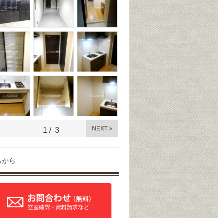
NEXT »
1
/
3
らから