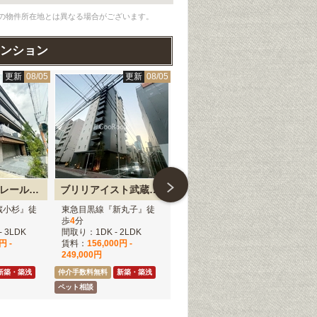
の物件所在地とは異なる場合がございます。
ンション
更新
08/05
更新
08/05
更新
08/04
ヴェール・クレール武蔵小杉
ブリリアイスト武蔵小杉
プラウドフラット武蔵小杉
蔵小杉』徒
東急目黒線『新丸子』徒
東急東横線『武蔵小杉』
東
歩
4
分
徒歩
3
分
歩
3
 3LDK
間取り：1DK - 2LDK
間取り：1K
間取
円 -
賃料：
156,000円 -
賃料：
127,000円
賃
249,000円
新築・築浅
仲介手数料無料
新築・築浅
ペット相談