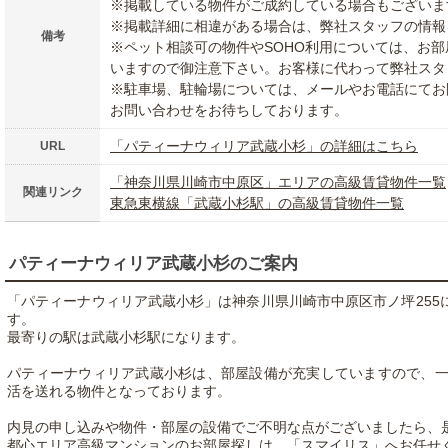
※掲載している物件がご成約している場合もございま
※掲載詳細に相違がある場合は、弊社スタッフの情報
備考
※ペット相談可の物件やSOHO利用については、お
いますので御注意下さい。お客様に代わって弊社スタ
※駐車場、駐輪場については、メールやお電話にてお
お問い合わせをお待ちしております。
「パティーナウィリア武蔵小杉」の詳細はこちら
URL
「神奈川県川崎市中原区」エリアの高級賃貸物件一覧
関連リンク
東急東横線「武蔵小杉駅」の高級賃貸物件一覧
パティーナウィリア武蔵小杉のご案内
「パティーナウィリア武蔵小杉」は神奈川県川崎市中原区市ノ坪255に
す。
最寄りの駅は武蔵小杉駅になります。
パティーナウィリア武蔵小杉は、部屋設備が充実していますので、
活を送れる物件となっております。
内見の申し込みや物件・部屋の設備でご不明な点がございましたら、
都心エリア高級マンションのお部屋探しは、「スマイリス」へお任せ