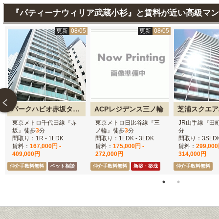
『パティーナウィリア武蔵小杉』と賃料が近い高級マン
5
更新
08/05
更新
08/05
パークハビオ赤坂タワー
ACPレジデンス三ノ輪
芝浦スクエア
東京メトロ千代田線『赤
東京メトロ日比谷線『三
JR山手線『田
坂』徒歩
3
分
ノ輪』徒歩
3
分
分
間取り：1R - 1LDK
間取り：1LDK - 3LDK
間取り：3SLD
賃料：
167,000円 -
賃料：
175,000円 -
賃料：
299,000
409,000円
272,000円
314,000円
仲介手数料無料
ペット相談
仲介手数料無料
新築・築浅
仲介手数料無料