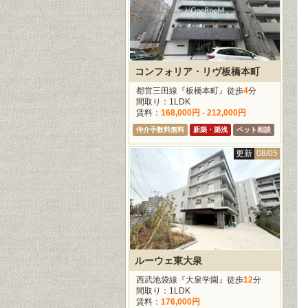
コンフォリア・リヴ板橋本町
都営三田線『板橋本町』徒歩
4
分
間取り：1LDK
賃料：
168,000円 - 212,000円
仲介手数料無料
新築・築浅
ペット相談
更新
08/05
ルーウェ東大泉
西武池袋線『大泉学園』徒歩
12
分
間取り：1LDK
賃料：
176,000円