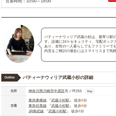
営業時間：10:00～19:00
パティーナウィリア武蔵小杉は、最寄り駅の
す。設備に24ｈセキュリティ、宅配ボック
あり、女性の一人暮らしでもファミリーで
内見をご検討の場合にはスマイリスまで気
パティーナウィリア武蔵小杉の詳細
Outline
神奈川県
川崎市中原区
市ノ坪255
住所
Map
東急東横線
『
武蔵小杉駅
』 徒歩
8
分
東急目黒線
『
武蔵小杉駅
』 徒歩
8
分
交通
JR南武線
『
武蔵小杉駅
』 徒歩
8
分