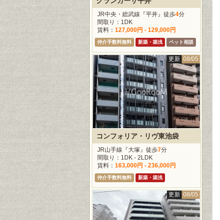
グランカーサ平井
JR中央・総武線『平井』徒歩
4
分
間取り：1DK
賃料：
127,000円 - 129,000円
仲介手数料無料
新築・築浅
ペット相談
更新
08/05
コンフォリア・リヴ東池袋
JR山手線『大塚』徒歩
7
分
間取り：1DK - 2LDK
賃料：
163,000円 - 236,000円
仲介手数料無料
新築・築浅
更新
08/05