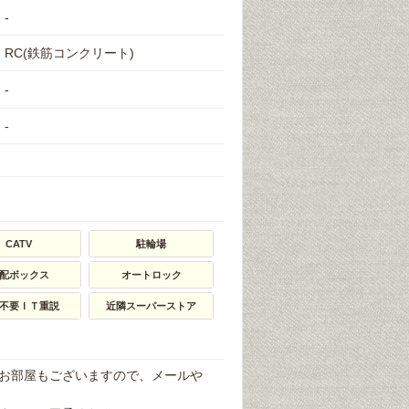
-
RC(鉄筋コンクリート)
-
-
CATV
駐輪場
配ボックス
オートロック
不要ＩＴ重説
近隣スーパーストア
お部屋もございますので、メールや