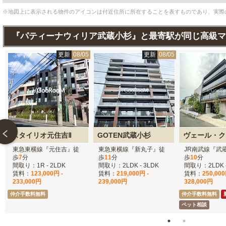
※地図上に表示される物件のアイコンは付近住所に所在することを表すものであり、実際
『パティーナウィリア武蔵小杉』と最寄駅が同じ高級マ
3
更新
08/05
更新
08/05
スタイリオ元住吉Ⅱ
GOTEN武蔵小杉
東急東横線『元住吉』徒
東急東横線『新丸子』徒
JR南武線『武
歩
7
分
歩
11
分
歩
10
分
間取り：1R - 2LDK
間取り：2LDK - 3LDK
間取り：2LDK -
賃料：
123,000円 -
賃料：
219,000円 -
賃料：
250,000
233,000円
239,000円
328,000円
仲介手数料無料
仲介手数料無料
ペット相談