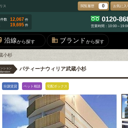
0
リス
閲覧履歴
お気に入
0120-86
12,067
物件数
件
19,695
数
件
営業時間：10:00～19:0
沿線
ブランド
から探す
から探す
蔵小杉
パティーナウィリア武蔵小杉
マンション
Mansion
分譲賃貸
ペット相談
宅配ボックス