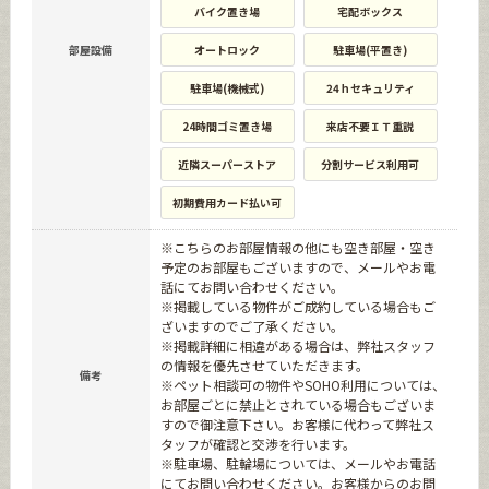
バイク置き場
宅配ボックス
部屋設備
オートロック
駐車場(平置き)
駐車場(機械式)
24ｈセキュリティ
24時間ゴミ置き場
来店不要ＩＴ重説
近隣スーパーストア
分割サービス利用可
初期費用カード払い可
※こちらのお部屋情報の他にも空き部屋・空き
予定のお部屋もございますので、メールやお電
話にてお問い合わせください。
※掲載している物件がご成約している場合もご
ざいますのでご了承ください。
※掲載詳細に相違がある場合は、弊社スタッフ
の情報を優先させていただきます。
備考
※ペット相談可の物件やSOHO利用については、
お部屋ごとに禁止とされている場合もございま
すので御注意下さい。お客様に代わって弊社ス
タッフが確認と交渉を行います。
※駐車場、駐輪場については、メールやお電話
にてお問い合わせください。お客様からのお問