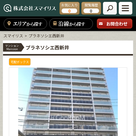
お気に入り
閲覧履歴
0
0
エリア
沿線
お問合わせ
から探す
から探す
スマイリス
プラネソシエ西新井
マンション
プラネソシエ西新井
Mansion
宅配ボックス