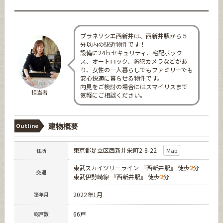
プラネソシエ西新井は、西新井駅から５
分以内の駅近物件です！
設備に24ｈセキュリティ、宅配ボック
ス、オートロック、防犯カメラなどがあ
り、女性の一人暮らしでもファミリーでも
安心快適に暮らせる物件です。
内見をご検討の場合にはスマイリスまで
担当者
気軽にご相談ください。
Outline
建物概要
東京都足立区西新井栄町2-8-22
Map
住所
東武スカイツリーライン
『
西新井駅
』 徒歩
2
分
交通
東武伊勢崎線
『
西新井駅
』 徒歩
2
分
2022年1月
築年月
66戸
総戸数