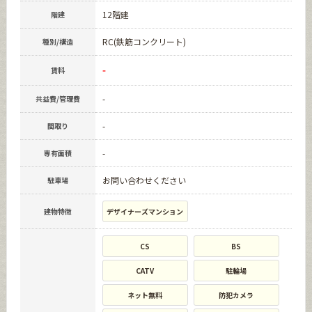
12階建
階建
RC(鉄筋コンクリート)
種別/構造
-
賃料
-
共益費/管理費
-
間取り
-
専有面積
お問い合わせください
駐車場
建物特徴
デザイナーズマンション
CS
BS
CATV
駐輪場
ネット無料
防犯カメラ