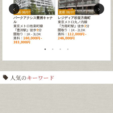
更新 08/07
更新 08/07
更新 08
水
パークアクシス豊洲キャナ
レジディア杉並方南町
リバー
東京メトロ丸ノ内線
東京メ
ル
分
東京メトロ有楽町線
『方南町駅』徒歩
3
分
『月島
『豊洲駅』徒歩
9
分
間取り：1K - 2LDK
間取り
間取り：1K - 3LDK
賃料：
112,000円 -
賃料：
賃料：
160,000円 -
246,000円
383,000円
人気の
キーワード