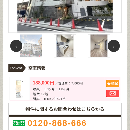
For Rent
空室情報
追加
188,000円
／管理費： 7,000円
敷/礼： 1.0ヶ月／ 1.0ヶ月
お問
階 数：2階
間/広：1LDK／37.74㎡
物件に関するお問合わせはこちらから
0120-868-666