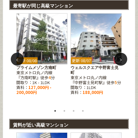
最寄駅が同じ高級マンション
更新 08/08
更新 08/07
更新 08
野富士
プライムメゾン方南町
ウェルスクエア中野富士見
ザ・パ
東京メトロ丸ノ内線
町
見町ガ
『方南町駅』徒歩
4
分
東京メトロ丸ノ内線
東京メ
徒歩
8
分
間取り：1K - 1LDK
『中野富士見町駅』徒歩
5
分
『中野
賃料：
127,000円 -
間取り：1LDK
間取り：1
200,000円
賃料：
188,000円
賃料：
275,0
賃料が近い高級マンション