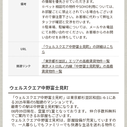
の情報を優先させていただきます。
備考
※ペット相談可の物件やSOHO利用については、
お部屋ごとに禁止とされている場合もございま
すので御注意下さい。お客様に代わって弊社ス
タッフが確認と交渉を行います。
※駐車場、駐輪場については、メールやお電話
にてお問い合わせください。お客様からのお問
い合わせをお待ちしています。
「ウェルスクエア中野富士見町」の詳細はこち
URL
ら
「東京都杉並区」エリアの高級賃貸物件一覧
東京メトロ丸ノ内線「中野富士見町駅」の高級
関連リンク
賃貸物件一覧
ウェルスクエア中野富士見町
「ウェルスクエア中野富士見町」は東京都杉並区和田1-6-1にあ
る2025年築の5階建のマンションです。
最寄りの駅は中野富士見町駅になります。
08月09日現在、空室が1室となっております。 仲介手数料無料
でご案内できるお部屋もございます。
ウェルスクエア中野富士見町は、部屋設備が充実していますの
で、一人暮らしでもファミリーでも快適な生活を送れる物件と