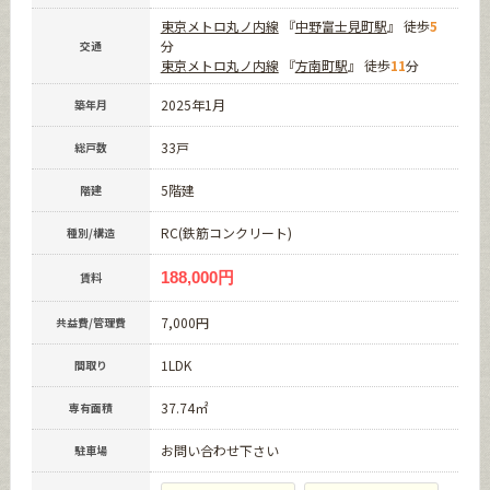
東京メトロ丸ノ内線
『
中野富士見町駅
』 徒歩
5
分
交通
東京メトロ丸ノ内線
『
方南町駅
』 徒歩
11
分
2025年1月
築年月
33戸
総戸数
5階建
階建
RC(鉄筋コンクリート)
種別/構造
188,000円
賃料
7,000円
共益費/管理費
1LDK
間取り
37.74㎡
専有面積
お問い合わせ下さい
駐車場