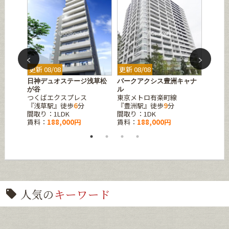
更新 08/08
更新 08/08
更新 08
池袋
日神デュオステージ浅草松
パークアクシス豊洲キャナ
コンフ
東京メ
が谷
ル
つくばエクスプレス
東京メトロ有楽町線
『稲荷
『浅草駅』徒歩
6
分
『豊洲駅』徒歩
9
分
間取り：
間取り：1LDK
間取り：1DK
賃料：
賃料：
188,000円
賃料：
188,000円
人気の
キーワード