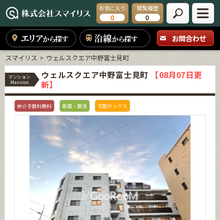
お気に入り
閲覧履歴
0
0
エリア
沿線
お問合わせ
から探す
から探す
スマイリス
ウェルスクエア中野富士見町
ウェルスクエア中野富士見町
【08月07日更
マンション
新】
Mansion
仲介手数料無料
新築・築浅
宅配ボックス