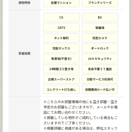
建物特徴
低層マンション
ブランドシリーズ
CS
BS
CATV
駐輪場
ネット無料
防犯カメラ
宅配ボックス
オートロック
部屋設備
駐車場(平置き)
24ｈセキュリティ
24時間ゴミ置き場
来店不要ＩＴ重説
近隣スーパーストア
分割サービス利用可
コンクリート打ち放し
初期費用カード払い可
※こちらのお部屋情報の他にも空き部屋・空き
予定のお部屋もございますので、メールやお電
話にてお問い合わせください。
※掲載している物件がご成約している場合もご
ざいますのでご了承ください。
※掲載詳細に相違がある場合は、弊社スタッフ