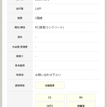
14戸
総戸数
5階建
階建
RC(鉄筋コンクリート)
種別/構造
-
賃料
-
共益費/管理費
-
間取り
-
専有面積
お問い合わせ下さい
駐車場
建物特徴
分譲賃貸
CS
BS
CATV
駐輪場