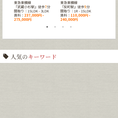
東急東横線
東急東横線
『東十
K
『武蔵小杉駅』徒歩
7
分
『反町駅』徒歩
5
分
間取り
間取り：1SLDK - 3LDK
間取り：1R - 1SLDK
賃料：
賃料：
237,000円 -
賃料：
110,000円 -
137,0
275,000円
240,000円
人気の
キーワード