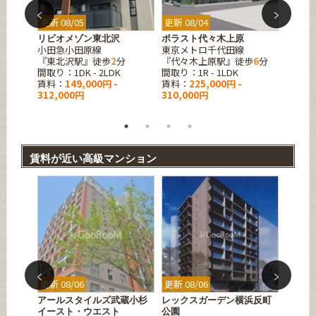
更新 08/05
更新 08/04
更新 08
リビオメゾン東北沢
ポラスト代々木上原
アワー
小田急小田原線
東京メトロ千代田線
京王線
『東北沢駅』徒歩
2
分
『代々木上原駅』徒歩
6
分
『笹塚
間取り：1DK - 2LDK
間取り：1R - 1LDK
間取り
賃料：
149,000円 -
賃料：
225,000円 -
賃料：
312,000円
310,000円
賃料が近い高級マンション
更新 08/06
更新 08/06
更新 08
石
アールスタイルズ武蔵小杉
レックスガーデン横浜反町
シーズ
JR京
イースト・ウエスト
公園