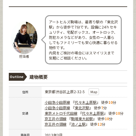
アートヒルズ駒場は、最寄り駅の「東北沢
駅」から徒歩で7分です。設備に24ｈセキ
ュリティ、宅配ボックス、オートロック、
防犯カメラなどがあり、女性の一人暮ら
しでもファミリーでも安心快適に暮らせる
物件です。
内見をご検討の場合にはスマイリスまで
担当者
気軽にご相談ください。
Outline
建物概要
東京都渋谷区上原2-32-5
Map
住所
小田急小田原線
『
代々木上原駅
』 徒歩
10
分
小田急小田原線
『
東北沢駅
』 徒歩
7
分
東京メトロ千代田線
『
代々木上原駅
』 徒歩
10
分
交通
京王井の頭線
『
駒場東大前駅
』 徒歩
10
分
京王井の頭線
『
池ノ上駅
』 徒歩
12
分
2013年3月
築年月