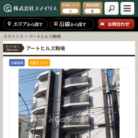
お気に入り
閲覧履歴
0
0
エリア
沿線
お問合わせ
から探す
から探す
スマイリス
アートヒルズ駒場
マンション
アートヒルズ駒場
Mansion
分譲賃貸
宅配ボックス