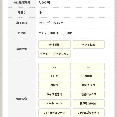
7,000円
共益費/管理費
1K
間取り
25.09㎡ - 25.47㎡
専有面積
月額28,000円~30,000円
駐車場
分譲賃貸
ペット相談
建物特徴
デザイナーズマンション
CS
BS
CATV
駐輪場
内廊下
防犯カメラ
バイク置き場
宅配ボックス
部屋設備
オートロック
駐車場(機械式)
24ｈセキュリティ
24時間ゴミ置き場