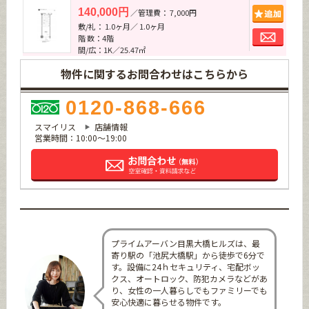
追加
140,000円
／管理費： 7,000円
敷/礼： 1.0ヶ月／ 1.0ヶ月
お問
階 数：4階
間/広：1K／25.47㎡
物件に関するお問合わせはこちらから
0120-868-666
スマイリス
店舗情報
営業時間：10:00～19:00
プライムアーバン目黒大橋ヒルズは、最
寄り駅の「池尻大橋駅」から徒歩で6分で
す。設備に24ｈセキュリティ、宅配ボッ
クス、オートロック、防犯カメラなどがあ
り、女性の一人暮らしでもファミリーでも
安心快適に暮らせる物件です。