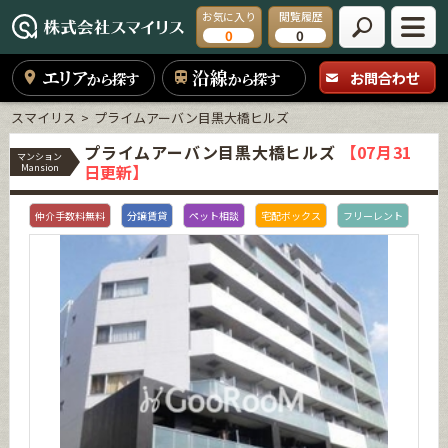
お気に入り
閲覧履歴
0
0
エリア
沿線
お問合わせ
から探す
から探す
スマイリス
プライムアーバン目黒大橋ヒルズ
プライムアーバン目黒大橋ヒルズ
【07月31
マンション
日更新】
Mansion
仲介手数料無料
分譲賃貸
ペット相談
宅配ボックス
フリーレント