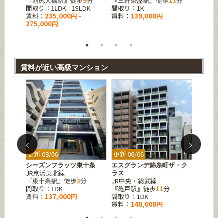
4
分
『池尻大橋駅』徒歩
9
分
『三軒茶屋駅』徒歩
13
分
『池尻
間取り：1LDK - 1SLDK
間取り：1K
間取り
賃料：
235,000円 -
賃料：
139,000円
賃料：
275,000円
賃料が近い高級マンション
更新 08/06
更新 08/06
更新 08
シーズンフラッツ東十条
エスグランデ錦糸町ザ・ク
スタイ
JR京浜東北線
東急東
ラス
7
分
『東十条駅』徒歩
3
分
JR中央・総武線
『新丸
間取り：1DK
『亀戸駅』徒歩
11
分
間取り
賃料：
137,000円
間取り：1DK
賃料：
賃料：
140,000円