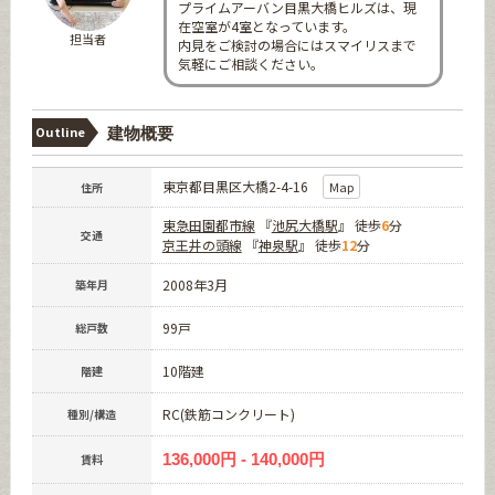
プライムアーバン目黒大橋ヒルズは、現
在空室が4室となっています。
担当者
内見をご検討の場合にはスマイリスまで
気軽にご相談ください。
Outline
建物概要
東京都目黒区大橋2-4-16
Map
住所
東急田園都市線
『
池尻大橋駅
』 徒歩
6
分
交通
京王井の頭線
『
神泉駅
』 徒歩
12
分
2008年3月
築年月
99戸
総戸数
10階建
階建
RC(鉄筋コンクリート)
種別/構造
136,000円 - 140,000円
賃料