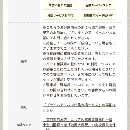
来店不要ＩＴ重説
近隣スーパーストア
分割サービス利用可
初期費用カード払い可
※こちらのお部屋情報の他にも空き部屋・空き
予定のお部屋もございますので、メールやお電
話にてお問い合わせください。
※掲載している物件がご成約している場合もご
ざいますのでご了承ください。
※掲載詳細に相違がある場合は、弊社スタッフ
の情報を優先させていただきます。
備考
※ペット相談可の物件やSOHO利用については、
お部屋ごとに禁止とされている場合もございま
すので御注意下さい。お客様に代わって弊社ス
タッフが確認と交渉を行います。
※駐車場、駐輪場については、メールやお電話
にてお問い合わせください。お客様からのお問
い合わせをお待ちしています。
「プライムアーバン目黒大橋ヒルズ」の詳細は
URL
こちら
「東京都目黒区」エリアの高級賃貸物件一覧
東急田園都市線「池尻大橋駅」の高級賃貸物件
関連リンク
一覧