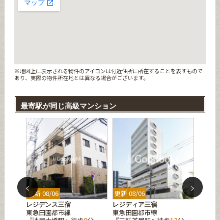
※地図上に表示される物件のアイコンは付近住所に所在することを表すもので
あり、実際の物件所在地とは異なる場合がございます。
最寄駅が同じ高級マンション
更新 08/06
更新 08/06
更新 08
大橋
レジデンス三宿
レジディア三宿
レジデ
東急田園都市線
東急田園都市線
東急田