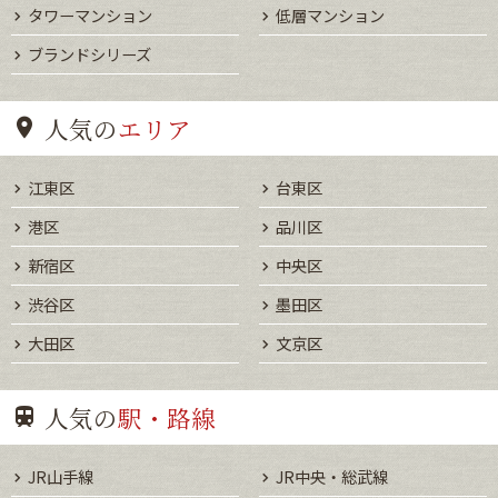
タワーマンション
低層マンション
ブランドシリーズ
人気の
エリア
江東区
台東区
港区
品川区
新宿区
中央区
渋谷区
墨田区
大田区
文京区
人気の
駅・路線
JR山手線
JR中央・総武線