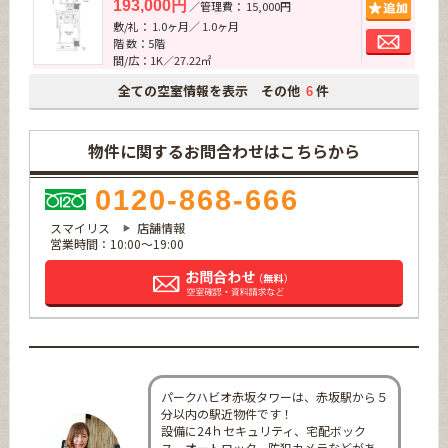
追加
193,000円
／管理費： 15,000円
敷/礼： 1.0ヶ月／ 1.0ヶ月
お問
階 数：5階
間/広：1K／27.22㎡
全ての空室情報を表示 その他
件
6
物件に関するお問合わせはこちらから
0120-868-666
スマイリス
店舗情報
営業時間：10:00～19:00
パークハビオ赤坂タワーは、赤坂駅から５
分以内の駅近物件です！
設備に24ｈセキュリティ、宅配ボック
ス、オートロック、防犯カメラなどがあ