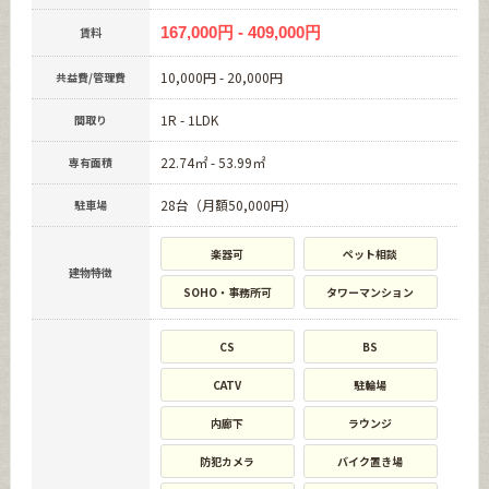
167,000円 - 409,000円
賃料
10,000円 - 20,000円
共益費/管理費
1R - 1LDK
間取り
22.74㎡ - 53.99㎡
専有面積
28台（月額50,000円）
駐車場
楽器可
ペット相談
建物特徴
SOHO・事務所可
タワーマンション
CS
BS
CATV
駐輪場
内廊下
ラウンジ
防犯カメラ
バイク置き場