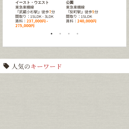
イースト・ウエスト
公園
ラス
東急東横線
東急東横線
JR中
DK
『武蔵小杉駅』徒歩
7
分
『反町駅』徒歩
5
分
『亀戸
間取り：1SLDK - 3LDK
間取り：1SLDK
間取り：
賃料：
237,000円 -
賃料：
240,000円
賃料：
275,000円
208,0
人気の
キーワード