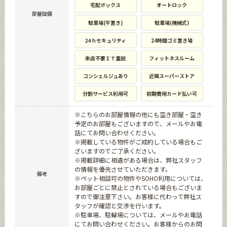
宅配ボックス
オートロック
部屋設備
駐車場(平置き)
駐車場(機械式)
24ｈセキュリティ
24時間ゴミ置き場
来店不要ＩＴ重説
フィットネスルーム
コンシェルジュあり
近隣スーパーストア
分割サービス利用可
初期費用カード払い可
※こちらのお部屋情報の他にも空き部屋・空き
予定のお部屋もございますので、メールやお電
話にてお問い合わせください。
※掲載している物件がご成約している場合もご
ざいますのでご了承ください。
※掲載詳細に相違がある場合は、弊社スタッフ
の情報を優先させていただきます。
備考
※ペット相談可の物件やSOHO利用については、
お部屋ごとに禁止とされている場合もございま
すので御注意下さい。お客様に代わって弊社ス
タッフが確認と交渉を行います。
※駐車場、駐輪場については、メールやお電話
にてお問い合わせください。お客様からのお問