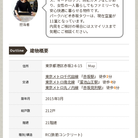
り、女性の一人暮らしでもファミリーでも
安心快適に暮らせる物件です。
パークハビオ赤坂タワーは、現在空室が
11室となっています。
担当者
内見をご検討の場合にはスマイリスまで
気軽にご相談ください。
Outline
建物概要
東京都港区赤坂2-6-15
Map
住所
東京メトロ千代田線
『
赤坂駅
』 徒歩
3
分
東京メトロ南北線
『
溜池山王駅
』 徒歩
4
分
交通
東京メトロ丸ノ内線
『
赤坂見附駅
』 徒歩
6
分
2015年3月
築年月
212戸
総戸数
21階建
階建
RC(鉄筋コンクリート)
種別/構造