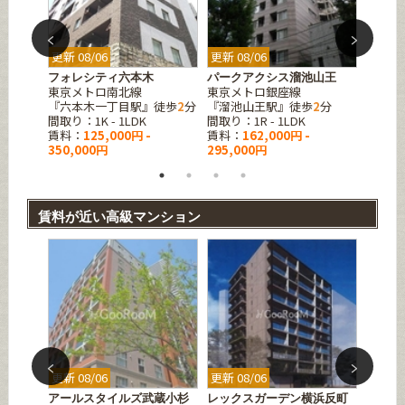
更新 08/06
更新 08/06
更新 08
ンス
フォレシティ六本木
パークアクシス溜池山王
エクサ
東京メトロ南北線
東京メトロ銀座線
東京メ
『六本木一丁目駅』徒歩
2
分
『溜池山王駅』徒歩
2
分
『溜池
間取り：1K - 1LDK
間取り：1R - 1LDK
間取り：1
賃料：
125,000円 -
賃料：
162,000円 -
賃料：
350,000円
295,000円
350,0
賃料が近い高級マンション
更新 08/06
更新 08/06
更新 08
アールスタイルズ武蔵小杉
レックスガーデン横浜反町
エスグ