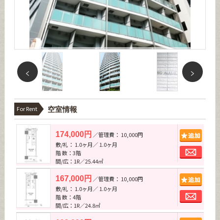
For Rent
空室情報
追加
174,000円
／管理費： 10,000円
敷/礼： 1.0ヶ月／ 1.0ヶ月
お問
階 数：3階
間/広：1R／25.44㎡
追加
167,000円
／管理費： 10,000円
敷/礼： 1.0ヶ月／ 1.0ヶ月
お問
階 数：4階
間/広：1R／24.8㎡