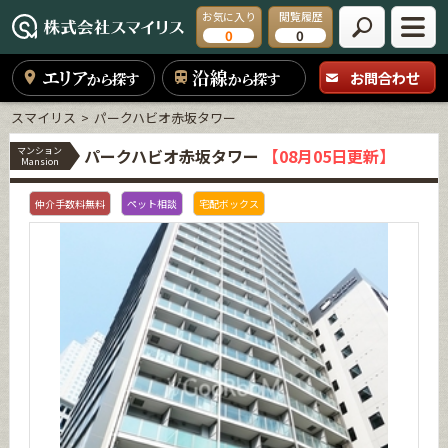
お気に入り
閲覧履歴
0
0
エリア
沿線
お問合わせ
から探す
から探す
スマイリス
パークハビオ赤坂タワー
マンション
パークハビオ赤坂タワー
【08月05日更新】
Mansion
仲介手数料無料
ペット相談
宅配ボックス