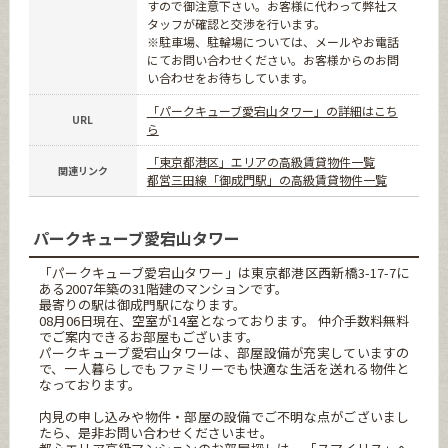
すので御注意下さい。お客様に代わって弊社ス
タッフが確認と交渉を行います。
※駐車場、駐輪場については、メールやお電話
にてお問い合わせください。お客様からのお問
い合わせをお待ちしています。
「パークキューブ愛宕山タワー」の詳細はこち
URL
ら
「東京都港区」エリアの高級賃貸物件一覧
関連リンク
都営三田線「御成門駅」の高級賃貸物件一覧
パークキューブ愛宕山タワー
「パークキューブ愛宕山タワー」は東京都港区西新橋3-17-7に
ある2007年築の31階建のマンションです。
最寄りの駅は御成門駅になります。
08月06日現在、空室が14室となっております。 仲介手数料無料
でご案内できるお部屋もございます。
パークキューブ愛宕山タワーは、部屋設備が充実していますの
で、一人暮らしでもファミリーでも快適な生活を送れる物件と
なっております。
内見の申し込みや物件・部屋の設備でご不明な点がございまし
たら、是非お問い合わせくださいませ。