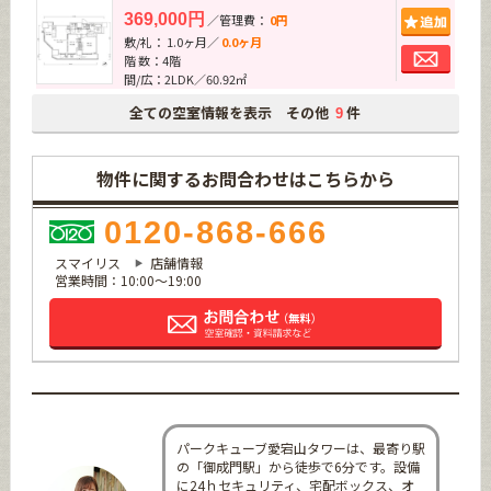
追加
369,000円
／管理費：
0円
敷/礼： 1.0ヶ月／
0.0ヶ月
お問
階 数：4階
間/広：2LDK／60.92㎡
全ての空室情報を表示 その他
件
9
物件に関するお問合わせはこちらから
0120-868-666
スマイリス
店舗情報
営業時間：10:00～19:00
パークキューブ愛宕山タワーは、最寄り駅
の「御成門駅」から徒歩で6分です。設備
に24ｈセキュリティ、宅配ボックス、オ