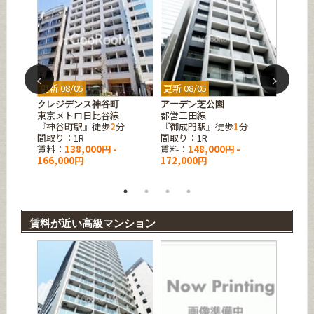
更新 08/05
更新 08/05
更新 08
クレジデンス神谷町
アーデン芝公園
イプセ
東京メトロ日比谷線
都営三田線
都営三
分
『神谷町駅』徒歩
2
分
『御成門駅』徒歩
1
分
『御成
間取り：1R
間取り：1R
間取り：
賃料：
138,000円 -
賃料：
148,000円 -
賃料：
166,000円
172,000円
賃料が近い高級マンション