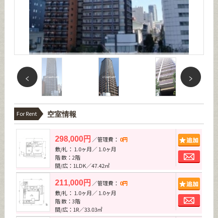
For Rent
空室情報
追加
298,000円
／管理費：
0円
敷/礼： 1.0ヶ月／ 1.0ヶ月
お問
階 数：2階
間/広：1LDK／47.42㎡
追加
211,000円
／管理費：
0円
敷/礼： 1.0ヶ月／ 1.0ヶ月
お問
階 数：3階
間/広：1R／33.03㎡