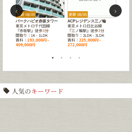
更新 08/05
更新 08/05
更新 08
東京
パークハビオ赤坂タワー
ACPレジデンス三ノ輪
芝浦ス
東京メトロ千代田線
東京メトロ日比谷線
JR山
分
『赤坂駅』徒歩
3
分
『三ノ輪駅』徒歩
3
分
『田町
間取り：1K - 1LDK
間取り：2LDK - 3LDK
間取り：
賃料：
193,000円 -
賃料：
225,000円 -
賃料：
409,000円
272,000円
314,0
人気の
キーワード