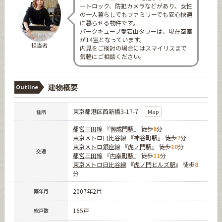
ートロック、防犯カメラなどがあり、女性
の一人暮らしでもファミリーでも安心快適
に暮らせる物件です。
パークキューブ愛宕山タワーは、現在空室
が14室となっています。
担当者
内見をご検討の場合にはスマイリスまで
気軽にご相談ください。
Outline
建物概要
東京都港区西新橋3-17-7
Map
住所
都営三田線
『
御成門駅
』 徒歩
6
分
東京メトロ日比谷線
『
神谷町駅
』 徒歩
7
分
東京メトロ銀座線
『
虎ノ門駅
』 徒歩
10
分
交通
都営三田線
『
内幸町駅
』 徒歩
11
分
東京メトロ日比谷線
『
虎ノ門ヒルズ駅
』 徒歩
8
分
2007年2月
築年月
165戸
総戸数