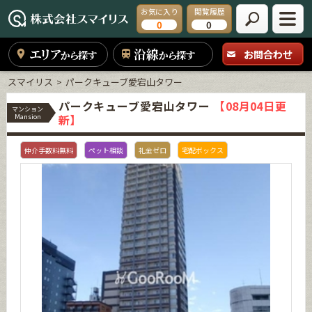
お気に入り
閲覧履歴
0
0
エリア
沿線
お問合わせ
から探す
から探す
スマイリス
パークキューブ愛宕山タワー
パークキューブ愛宕山タワー
【08月04日更
マンション
新】
Mansion
仲介手数料無料
ペット相談
礼金ゼロ
宅配ボックス