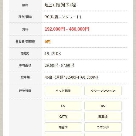
地上31階 (地下1階)
階建
RC(鉄筋コンクリート)
種別/構造
192,000円 - 480,000円
賃料
0円
共益費/管理費
1R - 2LDK
間取り
29.68㎡ - 67.60㎡
専有面積
46台（月額49,500円~60,500円）
駐車場
建物特徴
ペット相談
タワーマンション
CS
BS
CATV
駐輪場
内廊下
ラウンジ