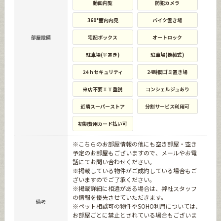
動画内覧
防犯カメラ
360°室内内見
バイク置き場
部屋設備
宅配ボックス
オートロック
駐車場(平置き)
駐車場(機械式)
24ｈセキュリティ
24時間ゴミ置き場
来店不要ＩＴ重説
コンシェルジュあり
近隣スーパーストア
分割サービス利用可
初期費用カード払い可
※こちらのお部屋情報の他にも空き部屋・空き
予定のお部屋もございますので、メールやお電
話にてお問い合わせください。
※掲載している物件がご成約している場合もご
ざいますのでご了承ください。
※掲載詳細に相違がある場合は、弊社スタッフ
の情報を優先させていただきます。
備考
※ペット相談可の物件やSOHO利用については、
お部屋ごとに禁止とされている場合もございま