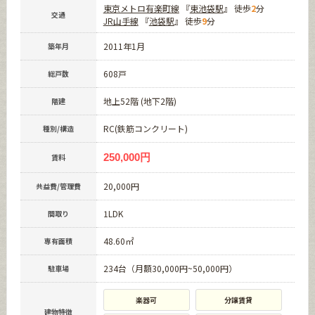
東京メトロ有楽町線
『
東池袋駅
』 徒歩
2
分
交通
JR山手線
『
池袋駅
』 徒歩
9
分
2011年1月
築年月
608戸
総戸数
地上52階 (地下2階)
階建
RC(鉄筋コンクリート)
種別/構造
250,000円
賃料
20,000円
共益費/管理費
1LDK
間取り
48.60㎡
専有面積
234台（月額30,000円~50,000円）
駐車場
楽器可
分譲賃貸
建物特徴