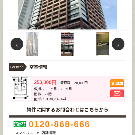
For Rent
空室情報
追加
250,000円
／管理費： 20,000円
敷/礼： 1.0ヶ月／ 2.0ヶ月
お問
階 数：22階
間/広：1LDK／48.6㎡
物件に関するお問合わせはこちらから
0120-868-666
スマイリス
店舗情報