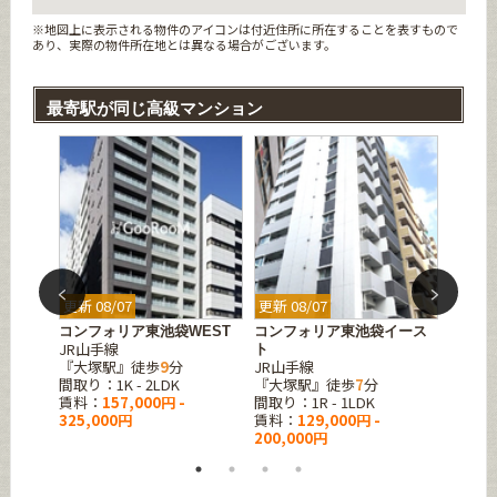
※地図上に表示される物件のアイコンは付近住所に所在することを表すもので
あり、実際の物件所在地とは異なる場合がございます。
最寄駅が同じ高級マンション
更新 08/07
更新 08/07
更新 08
東池袋
コンフォリア東池袋WEST
コンフォリア東池袋イース
ジオエ
JR山手線
東京メ
ト
『大塚駅』徒歩
9
分
JR山手線
『東池
間取り：1K - 2LDK
『大塚駅』徒歩
7
分
間取り：
賃料：
157,000円 -
間取り：1R - 1LDK
賃料：
325,000円
賃料：
129,000円 -
182,0
200,000円