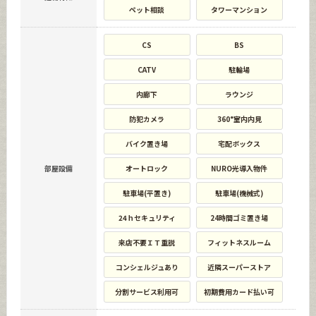
ペット相談
タワーマンション
CS
BS
CATV
駐輪場
内廊下
ラウンジ
防犯カメラ
360°室内内見
バイク置き場
宅配ボックス
部屋設備
オートロック
NURO光導入物件
駐車場(平置き)
駐車場(機械式)
24ｈセキュリティ
24時間ゴミ置き場
来店不要ＩＴ重説
フィットネスルーム
コンシェルジュあり
近隣スーパーストア
分割サービス利用可
初期費用カード払い可