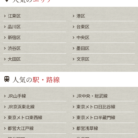
江東区
港区
品川区
台東区
新宿区
中央区
渋谷区
墨田区
大田区
文京区
人気の
駅・路線
JR山手線
JR中央・総武線
JR京浜東北線
東京メトロ日比谷線
東京メトロ東西線
東京メトロ半蔵門線
都営大江戸線
都営浅草線