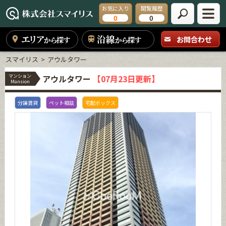
お気に入り
閲覧履歴
0
0
エリア
沿線
お問合わせ
から探す
から探す
スマイリス
アウルタワー
マンション
アウルタワー
【07月23日更新】
Mansion
分譲賃貸
ペット相談
宅配ボックス