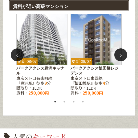
賃料が近い高級マンション
更新 08/07
更新 08/07
更新 08
羽サウ
パークアクシス豊洲キャナ
パークアクシス飯田橋レジ
アーバ
ル
デンス
町
東京メトロ有楽町線
東京メトロ東西線
東京メ
『豊洲駅』徒歩
9
分
『飯田橋駅』徒歩
4
分
『水天
間取り：1LDK
間取り：1LDK
間取り：
賃料：
250,000円
賃料：
250,000円
賃料：
人気の
キーワード