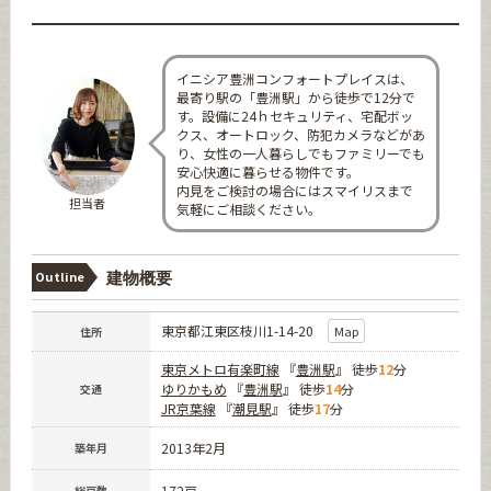
イニシア豊洲コンフォートプレイスは、
最寄り駅の「豊洲駅」から徒歩で12分で
す。設備に24ｈセキュリティ、宅配ボッ
クス、オートロック、防犯カメラなどがあ
り、女性の一人暮らしでもファミリーでも
安心快適に暮らせる物件です。
内見をご検討の場合にはスマイリスまで
担当者
気軽にご相談ください。
Outline
建物概要
東京都江東区枝川1-14-20
Map
住所
東京メトロ有楽町線
『
豊洲駅
』 徒歩
12
分
ゆりかもめ
『
豊洲駅
』 徒歩
14
分
交通
JR京葉線
『
潮見駅
』 徒歩
17
分
2013年2月
築年月
172戸
総戸数