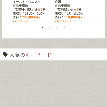
JR京
イースト・ウエスト
公園
東急東横線
東急東横線
『東十
K
『武蔵小杉駅』徒歩
7
分
『反町駅』徒歩
5
分
間取り
間取り：1SLDK - 3LDK
間取り：1R - 1SLDK
賃料：
賃料：
237,000円 -
賃料：
110,000円 -
137,0
275,000円
240,000円
人気の
キーワード