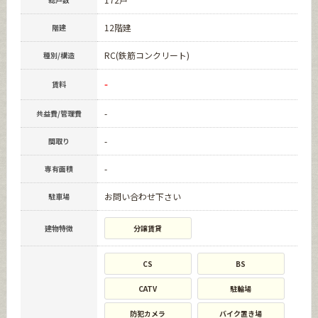
12階建
階建
RC(鉄筋コンクリート)
種別/構造
-
賃料
-
共益費/管理費
-
間取り
-
専有面積
お問い合わせ下さい
駐車場
建物特徴
分譲賃貸
CS
BS
CATV
駐輪場
防犯カメラ
バイク置き場