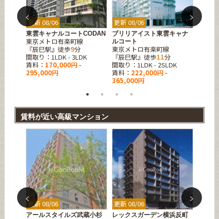
更新 08/06
更新 08/06
更新 08
東雲キャナルコートCODAN
ブリリアイスト東雲キャナ
パーク
東京メトロ有楽町線
東京メ
ルコート
『辰巳駅』徒歩
9
分
東京メトロ有楽町線
『豊洲
K
間取り：1LDK - 3LDK
『辰巳駅』徒歩
11
分
間取り：1
賃料：
170,000円 -
間取り：1LDK - 2SLDK
賃料：
295,000円
賃料：
222,000円 -
375,0
365,000円
賃料が近い高級マンション
更新 08/06
更新 08/06
更新 08
石
アールスタイルズ武蔵小杉
レックスガーデン横浜反町
シーズ