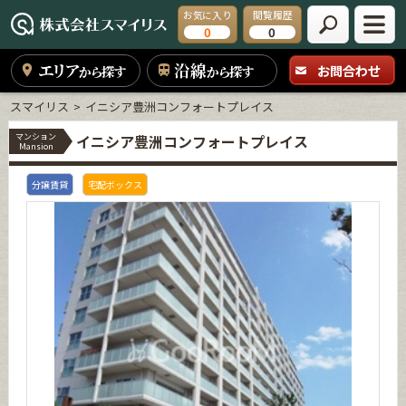
お気に入り
閲覧履歴
0
0
エリア
沿線
お問合わせ
から探す
から探す
スマイリス
イニシア豊洲コンフォートプレイス
マンション
イニシア豊洲コンフォートプレイス
Mansion
分譲賃貸
宅配ボックス