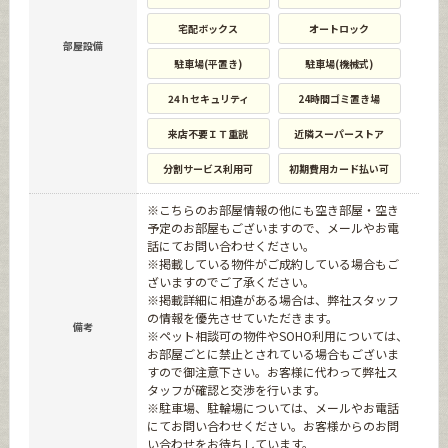
宅配ボックス
オートロック
部屋設備
駐車場(平置き)
駐車場(機械式)
24ｈセキュリティ
24時間ゴミ置き場
来店不要ＩＴ重説
近隣スーパーストア
分割サービス利用可
初期費用カード払い可
※こちらのお部屋情報の他にも空き部屋・空き
予定のお部屋もございますので、メールやお電
話にてお問い合わせください。
※掲載している物件がご成約している場合もご
ざいますのでご了承ください。
※掲載詳細に相違がある場合は、弊社スタッフ
の情報を優先させていただきます。
備考
※ペット相談可の物件やSOHO利用については、
お部屋ごとに禁止とされている場合もございま
すので御注意下さい。お客様に代わって弊社ス
タッフが確認と交渉を行います。
※駐車場、駐輪場については、メールやお電話
にてお問い合わせください。お客様からのお問
い合わせをお待ちしています。