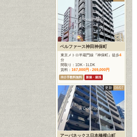
ベルファース神田神保町
東京メトロ半蔵門線『神保町』徒歩
4
分
間取り：1DK - 1LDK
賃料：
167,000円 - 269,000円
仲介手数料無料
新築・築浅
更新
08/07
アーバネックス日本橋横山町