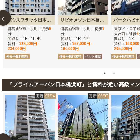
バウスフラッツ日本橋浜町
リビオメゾン日本橋浜町公園
パークハビオ
都営新宿線『浜町』徒歩
6
都営新宿線『浜町』徒歩
1
東京メトロ半
分
分
天宮前』徒歩
2
間取り：1R - 1LDK
間取り：1R - 1K
間取り：1R
賃料：
128,000円 -
賃料：
157,000円 -
賃料：
193,000
234,000円
160,000円
205,000円
仲介手数料無料
仲介手数料無料
ペット相談
仲介手数料無料
『プライムアーバン日本橋浜町』と賃料が近い高級マン
7
更新
07/04
更新
08/07