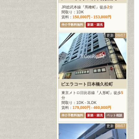
JR総武本線『馬喰町』徒歩
2
分
間取り：1DK
賃料：
150,000円 - 153,000円
仲介手数料無料
新築・築浅
更新
08/07
ビエラコート日本橋久松町
東京メトロ日比谷線『人形町』徒歩
5
分
間取り：1DK - 3LDK
賃料：
179,000円 - 460,000円
更新
08/07
更新
08/07
更新
08/0
仲介手数料無料
新築・築浅
ペット相談
更新
08/07