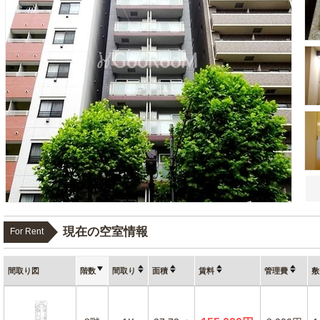
現在の空室情報
For Rent
間取り図
階数
間取り
面積
賃料
管理費
敷