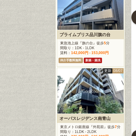
ザ・パークハビオ人形町レジデンス
浜町アパートメンツ
アーバイル日本橋水天宮
トロ日比谷線『人
東京メトロ半蔵門線『水
都営新宿線『浜町』徒歩
4
徒歩
5
分
天宮前』徒歩
6
分
分
プライムブリス品川旗の台
1K - 2LDK
間取り：1K - 1LDK
間取り：1K - 1LDK
159,000円 -
賃料：
164,000円 -
賃料：
124,000円 -
東急池上線『旗の台』徒歩
5
分
00円
260,000円
183,000円
間取り：1DK - 1LDK
賃料：
142,000円 - 153,000円
料無料
新築・築浅
仲介手数料無料
ペット相談
仲介手数料無料
新築・築浅
談
更新
08/07
更新
08/07
更新
08/07
更新
08/0
オーパスレジデンス南青山
東京メトロ銀座線『外苑前』徒歩
7
分
間取り：1LDK - 2LDK