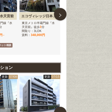
水天宮前
エコヴィレッジ日本橋水天宮前
パークハビオ日本橋蛎殻町
蔵門線『水
東京メトロ半蔵門線『水
東京メトロ半蔵門線『水
東
分
天宮前』徒歩
3
分
天宮前』徒歩
3
分
形
間取り：3LDK
間取り：1R
間取
円 -
賃料：
348,000円
賃料：
157,000円 -
賃
165,000円
36
ペット相談
仲介手数料無料
ペット相談
仲介
ペッ
ション
更新
07/08
更新
07/15
更新
06/24