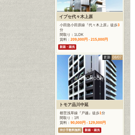
イプセ代々木上原
小田急小田原線『代々木上原』徒歩
3
分
間取り：1LDK
賃料：
209,000円 - 215,000円
新築・築浅
更新
08/07
トモア品川中延
都営浅草線『戸越』徒歩
1
分
間取り：1R
賃料：
90,000円 - 129,000円
仲介手数料無料
新築・築浅