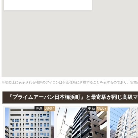
※地図上に表示される物件のアイコンは付近住所に所在することを表すものであり、実際
『プライムアーバン日本橋浜町』と最寄駅が同じ高級マ
7
更新
08/07
更新
08/07