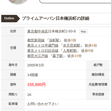
プライムアーバン日本橋浜町の詳細
Outline
東京都
中央区
日本橋浜町2-50-8
住所
Map
都営新宿線
『
浜町駅
』 徒歩
3
分
東京メトロ半蔵門線
『
水天宮前駅
』 徒歩
6
分
交通
東京メトロ日比谷線
『
人形町駅
』 徒歩
8
分
都営大江戸線
『
森下駅
』 徒歩
10
分
築年月
2005年3月
総戸数
階建
14階建
種別/構造
155,000円
賃料
共益費/管理費
間取り
1K
専有面積
お問い合わせ下さい
駐車場