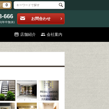
0
り
8-666
お問合わせ
0(年中無休)
店舗紹介
会社案内
】