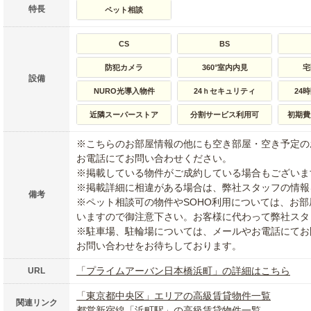
特長
ペット相談
CS
BS
防犯カメラ
360°室内内見
宅
設備
NURO光導入物件
24ｈセキュリティ
24
近隣スーパーストア
分割サービス利用可
初期費
※こちらのお部屋情報の他にも空き部屋・空き予定の
お電話にてお問い合わせください。
※掲載している物件がご成約している場合もございま
※掲載詳細に相違がある場合は、弊社スタッフの情報
備考
※ペット相談可の物件やSOHO利用については、お
いますので御注意下さい。お客様に代わって弊社スタ
※駐車場、駐輪場については、メールやお電話にてお
お問い合わせをお待ちしております。
「プライムアーバン日本橋浜町」の詳細はこちら
URL
「東京都中央区」エリアの高級賃貸物件一覧
関連リンク
都営新宿線「浜町駅」の高級賃貸物件一覧