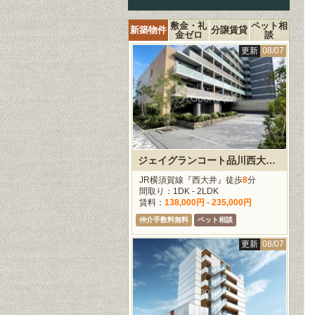
敷金・礼
ペット相
新築物件
分譲賃貸
金ゼロ
談
更新
08/07
ジェイグランコート品川西大井イースト
JR横須賀線『西大井』徒歩
8
分
間取り：1DK - 2LDK
賃料：
138,000円 - 235,000円
仲介手数料無料
ペット相談
更新
08/07