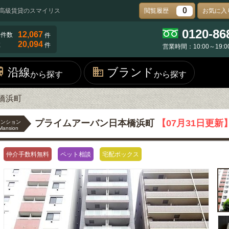
0
高級賃貸のスマイリス
閲覧履歴
お気に入
0120-86
12,067
物件数
件
20,094
数
件
営業時間：10:00～19:0
沿線
ブランド
から探す
から探す
橋浜町
プライムアーバン日本橋浜町
【07月31日更新
マンション
Mansion
仲介手数料無料
ペット相談
宅配ボックス