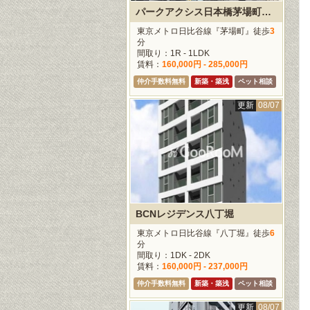
パークアクシス日本橋茅場町SGT
東京メトロ日比谷線『茅場町』徒歩
3
分
間取り：1R - 1LDK
賃料：
160,000円 - 285,000円
仲介手数料無料
新築・築浅
ペット相談
更新
08/07
BCNレジデンス八丁堀
東京メトロ日比谷線『八丁堀』徒歩
6
分
間取り：1DK - 2DK
賃料：
160,000円 - 237,000円
仲介手数料無料
新築・築浅
ペット相談
更新
08/07