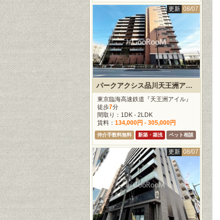
更新
08/07
パークアクシス品川天王洲アイル
東京臨海高速鉄道『天王洲アイル』
徒歩
7
分
間取り：1DK - 2LDK
賃料：
134,000円 - 305,000円
仲介手数料無料
新築・築浅
ペット相談
更新
08/07