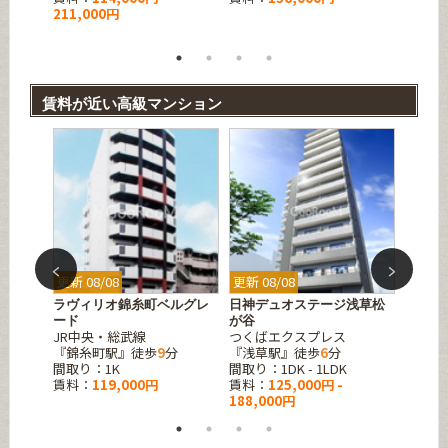
211,000円
賃料：
210,0
賃料が近い高級マンション
更新 08/08
更新 08/08
更新 08
丁目
ラヴィリオ錦糸町ベルグレ
日神デュオステージ浅草松
ガレリ
都営大
ード
が谷
分
JR中央・総武線
つくばエクスプレス
『東新
『錦糸町駅』徒歩
9
分
『浅草駅』徒歩
6
分
間取り：1
間取り：1K
間取り：1DK - 1LDK
賃料：
賃料：
119,000円
賃料：
125,000円 -
150,0
188,000円