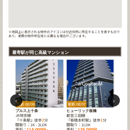
※地図上に表示される物件のアイコンは付近住所に所在することを表すもので
あり、実際の物件所在地とは異なる場合がございます。
最寄駅が同じ高級マンション
更新 08/08
更新 08/07
更新 08
本町
プルス上十条
ヒューリック板橋
レジデ
JR埼京線
都営三田線
ス
4
分
『十条駅』徒歩
2
分
『板橋本町駅』徒歩
1
分
都営三
間取り：1K - 2LDK
間取り：1LDK
『板橋
賃料：
114,000円 -
賃料：
136,000円
間取り：1