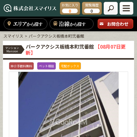
お気に入り
閲覧履歴
0
0
エリア
沿線
お問合わせ
から探す
から探す
スマイリス
パークアクシス板橋本町弐番館
パークアクシス板橋本町弐番館
【08月07日更
マンション
新】
Mansion
仲介手数料無料
ペット相談
宅配ボックス