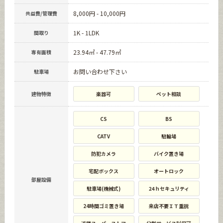
8,000円 - 10,000円
共益費/管理費
1K - 1LDK
間取り
23.94㎡ - 47.79㎡
専有面積
お問い合わせ下さい
駐車場
建物特徴
楽器可
ペット相談
CS
BS
CATV
駐輪場
防犯カメラ
バイク置き場
宅配ボックス
オートロック
部屋設備
駐車場(機械式)
24ｈセキュリティ
24時間ゴミ置き場
来店不要ＩＴ重説