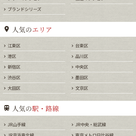
ブランドシリーズ
人気の
エリア
江東区
台東区
港区
品川区
新宿区
中央区
渋谷区
墨田区
大田区
文京区
人気の
駅・路線
JR山手線
JR中央・総武線
JR京浜東北線
東京メトロ日比谷線