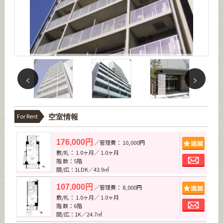
For Rent
空室情報
追加
176,000円
／管理費： 10,000円
敷/礼： 1.0ヶ月／ 1.0ヶ月
お問
階 数：5階
間/広：1LDK／43.9㎡
追加
107,000円
／管理費： 8,000円
敷/礼： 1.0ヶ月／ 1.0ヶ月
お問
階 数：6階
間/広：1K／24.7㎡