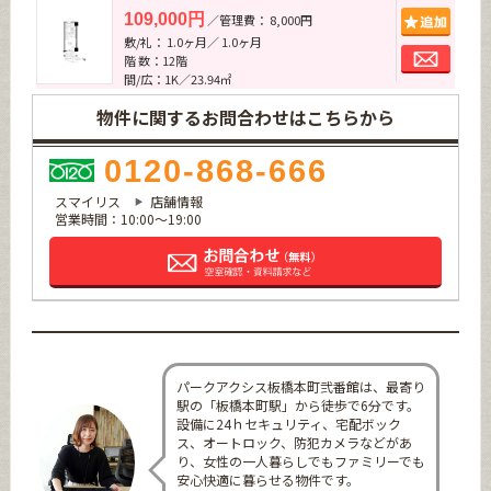
追加
109,000円
／管理費： 8,000円
敷/礼： 1.0ヶ月／ 1.0ヶ月
お問
階 数：12階
間/広：1K／23.94㎡
物件に関するお問合わせはこちらから
0120-868-666
スマイリス
店舗情報
営業時間：10:00～19:00
パークアクシス板橋本町弐番館は、最寄り
駅の「板橋本町駅」から徒歩で6分です。
設備に24ｈセキュリティ、宅配ボック
ス、オートロック、防犯カメラなどがあ
り、女性の一人暮らしでもファミリーでも
安心快適に暮らせる物件です。