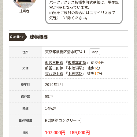
パークアクシス板橋本町弐番館は、現在空
室が4室となっています。
担当者
内見をご検討の場合にはスマイリスまで
気軽にご相談ください。
Outline
建物概要
東京都板橋区清水町74-1
Map
住所
都営三田線
『
板橋本町駅
』 徒歩
6
分
都営三田線
『
本蓮沼駅
』 徒歩
6
分
交通
東武東上線
『
上板橋駅
』 徒歩
17
分
2010年1月
築年月
99戸
総戸数
14階建
階建
RC(鉄筋コンクリート)
種別/構造
107,000円 - 189,000円
賃料