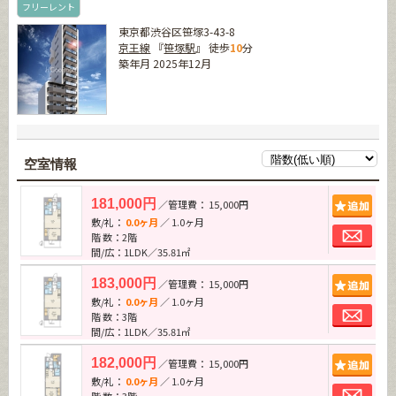
フリーレント
東京都渋谷区笹塚3-43-8
京王線
『
笹塚駅
』 徒歩
10
分
築年月 2025年12月
空室情報
追加
181,000円
／管理費： 15,000円
敷/礼：
0.0ヶ月
／ 1.0ヶ月
お問
階 数：2階
間/広：1LDK／35.81㎡
追加
183,000円
／管理費： 15,000円
敷/礼：
0.0ヶ月
／ 1.0ヶ月
お問
階 数：3階
間/広：1LDK／35.81㎡
追加
182,000円
／管理費： 15,000円
敷/礼：
0.0ヶ月
／ 1.0ヶ月
お問
階 数：3階