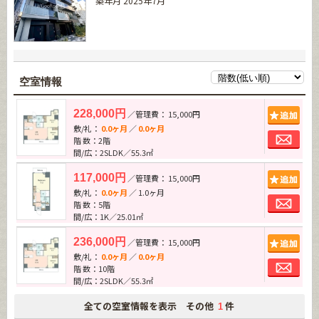
築年月 2025年7月
空室情報
追加
228,000円
／管理費： 15,000円
敷/礼：
0.0ヶ月
／
0.0ヶ月
お問
階 数：2階
間/広：2SLDK／55.3㎡
追加
117,000円
／管理費： 15,000円
敷/礼：
0.0ヶ月
／ 1.0ヶ月
お問
階 数：5階
間/広：1K／25.01㎡
追加
236,000円
／管理費： 15,000円
敷/礼：
0.0ヶ月
／
0.0ヶ月
お問
階 数：10階
間/広：2SLDK／55.3㎡
全ての空室情報を表示 その他
件
1