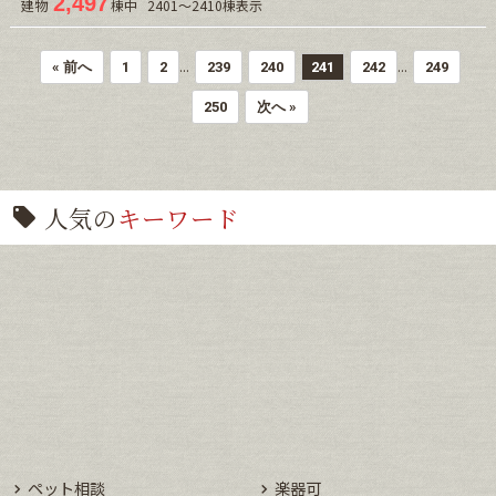
2,497
建物
棟中 2401～2410棟表示
...
...
« 前へ
1
2
239
240
241
242
249
250
次へ »
人気の
キーワード
ペット相談
楽器可