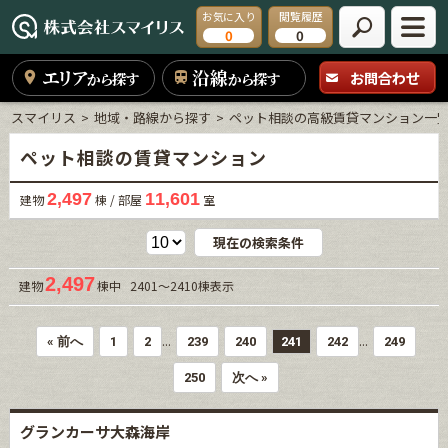
お気に入り
閲覧履歴
0
0
エリア
沿線
お問合わせ
から探す
から探す
スマイリス
地域・路線から探す
ペット相談の高級賃貸マンション一
ペット相談の賃貸マンション
2,497
11,601
建物
棟 / 部屋
室
現在の検索条件
2,497
建物
棟中 2401～2410棟表示
...
...
« 前へ
1
2
239
240
241
242
249
250
次へ »
グランカーサ大森海岸