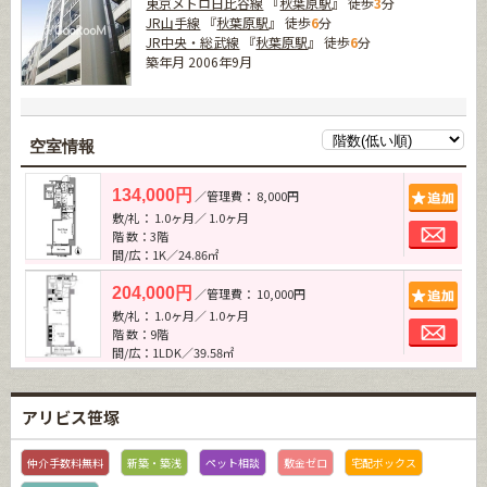
東京メトロ日比谷線
『
秋葉原駅
』 徒歩
3
分
JR山手線
『
秋葉原駅
』 徒歩
6
分
JR中央・総武線
『
秋葉原駅
』 徒歩
6
分
築年月 2006年9月
空室情報
追加
134,000円
／管理費： 8,000円
敷/礼： 1.0ヶ月／ 1.0ヶ月
お問
階 数：3階
間/広：1K／24.86㎡
追加
204,000円
／管理費： 10,000円
敷/礼： 1.0ヶ月／ 1.0ヶ月
お問
階 数：9階
間/広：1LDK／39.58㎡
アリビス笹塚
仲介手数料無料
新築・築浅
ペット相談
敷金ゼロ
宅配ボックス