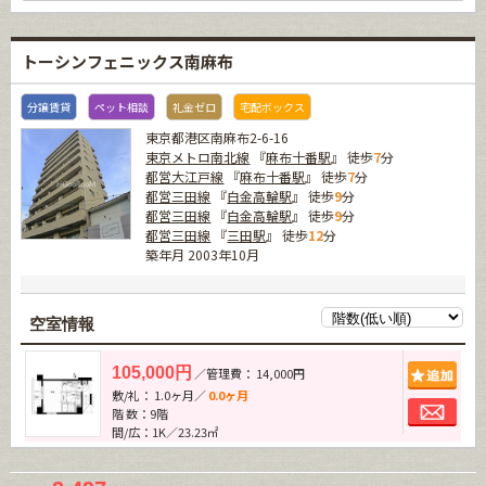
トーシンフェニックス南麻布
分譲賃貸
ペット相談
礼金ゼロ
宅配ボックス
東京都港区南麻布2-6-16
東京メトロ南北線
『
麻布十番駅
』 徒歩
7
分
都営大江戸線
『
麻布十番駅
』 徒歩
7
分
都営三田線
『
白金高輪駅
』 徒歩
9
分
都営三田線
『
白金高輪駅
』 徒歩
9
分
都営三田線
『
三田駅
』 徒歩
12
分
築年月 2003年10月
空室情報
追加
105,000円
／管理費： 14,000円
敷/礼： 1.0ヶ月／
0.0ヶ月
お問
階 数：9階
間/広：1K／23.23㎡