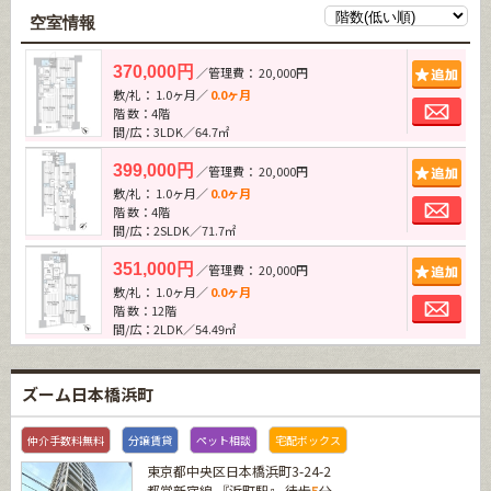
空室情報
追加
370,000円
／管理費： 20,000円
敷/礼： 1.0ヶ月／
0.0ヶ月
お問
階 数：4階
間/広：3LDK／64.7㎡
追加
399,000円
／管理費： 20,000円
敷/礼： 1.0ヶ月／
0.0ヶ月
お問
階 数：4階
間/広：2SLDK／71.7㎡
追加
351,000円
／管理費： 20,000円
敷/礼： 1.0ヶ月／
0.0ヶ月
お問
階 数：12階
間/広：2LDK／54.49㎡
ズーム日本橋浜町
仲介手数料無料
分譲賃貸
ペット相談
宅配ボックス
東京都中央区日本橋浜町3-24-2
都営新宿線
『
浜町駅
』 徒歩
5
分