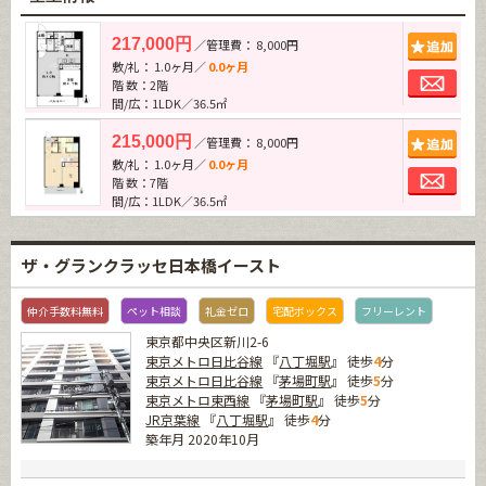
追加
217,000円
／管理費： 8,000円
敷/礼： 1.0ヶ月／
0.0ヶ月
お問
階 数：2階
間/広：1LDK／36.5㎡
追加
215,000円
／管理費： 8,000円
敷/礼： 1.0ヶ月／
0.0ヶ月
お問
階 数：7階
間/広：1LDK／36.5㎡
ザ・グランクラッセ日本橋イースト
仲介手数料無料
ペット相談
礼金ゼロ
宅配ボックス
フリーレント
東京都中央区新川2-6
東京メトロ日比谷線
『
八丁堀駅
』 徒歩
4
分
東京メトロ日比谷線
『
茅場町駅
』 徒歩
5
分
東京メトロ東西線
『
茅場町駅
』 徒歩
5
分
JR京葉線
『
八丁堀駅
』 徒歩
4
分
築年月 2020年10月