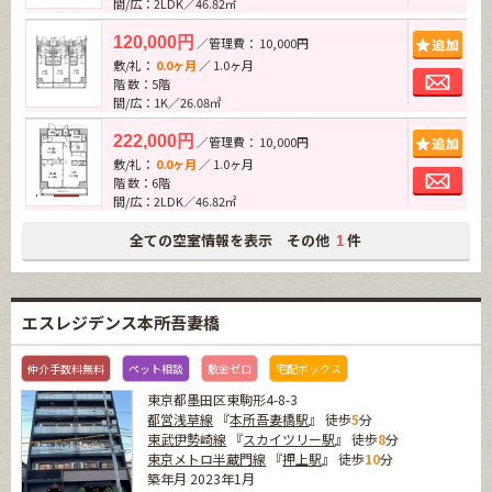
間/広：2LDK／46.82㎡
追加
120,000円
／管理費： 10,000円
敷/礼：
0.0ヶ月
／ 1.0ヶ月
お問
階 数：5階
間/広：1K／26.08㎡
追加
222,000円
／管理費： 10,000円
敷/礼：
0.0ヶ月
／ 1.0ヶ月
お問
階 数：6階
間/広：2LDK／46.82㎡
全ての空室情報を表示 その他
件
1
エスレジデンス本所吾妻橋
仲介手数料無料
ペット相談
敷金ゼロ
宅配ボックス
東京都墨田区東駒形4-8-3
都営浅草線
『
本所吾妻橋駅
』 徒歩
5
分
東武伊勢崎線
『
スカイツリー駅
』 徒歩
8
分
東京メトロ半蔵門線
『
押上駅
』 徒歩
10
分
築年月 2023年1月