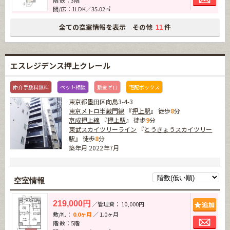
間/広：1LDK／35.02㎡
全ての空室情報を表示 その他
件
11
エスレジデンス押上クレール
仲介手数料無料
ペット相談
敷金ゼロ
宅配ボックス
東京都墨田区向島3-4-3
東京メトロ半蔵門線
『
押上駅
』 徒歩
8
分
京成押上線
『
押上駅
』 徒歩
9
分
東武スカイツリーライン
『
とうきょうスカイツリー
駅
』 徒歩
8
分
築年月 2022年7月
空室情報
追加
219,000円
／管理費： 10,000円
敷/礼：
0.0ヶ月
／ 1.0ヶ月
お問
階 数：5階