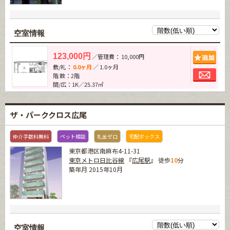
空室情報
追加
123,000円
／管理費： 10,000円
敷/礼：
0.0ヶ月
／ 1.0ヶ月
お問
階 数：2階
間/広：1K／25.37㎡
ザ・パーククロス広尾
仲介手数料無料
ペット相談
礼金ゼロ
宅配ボックス
東京都港区南麻布4-11-31
東京メトロ日比谷線
『
広尾駅
』 徒歩
10
分
築年月 2015年10月
空室情報