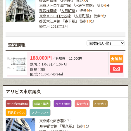
東京メトロ半蔵門線
『
水天宮前駅
』 徒歩
6
分
都営浅草線
『
人形町駅
』 徒歩
9
分
東京メトロ日比谷線
『
人形町駅
』 徒歩
9
分
都営大江戸線
『
森下駅
』 徒歩
10
分
築年月 2018年2月
空室情報
追加
188,000円
／管理費： 12,000円
敷/礼： 1.0ヶ月／ 1.0ヶ月
お問
階 数：2階
間/広：1LDK／40.94㎡
アリビス東京尾久
仲介手数料無料
新築・築浅
ペット相談
敷金ゼロ
礼金ゼロ
宅配ボックス
フリーレント
東京都北区赤羽2-7-1
JR宇都宮線
『
尾久駅
』 徒歩
1
分