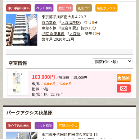
仲介手数料無料
ペット相談
敷金ゼロ
礼金ゼロ
宅配ボックス
東京都品川区南大井4-20-7
京急本線
『
大森海岸駅
』 徒歩
9
分
京急本線
『
立会川駅
』 徒歩
10
分
JR京浜東北線
『
大森駅
』 徒歩
12
分
築年月 2020年12月
空室情報
追加
103,000円
／管理費： 15,000円
敷/礼：
0.0ヶ月
／
0.0ヶ月
お問
階 数：5階
間/広：1K／22.79㎡
パークアクシス秋葉原
仲介手数料無料
ペット相談
宅配ボックス
東京都千代田区神田佐久間町3-16