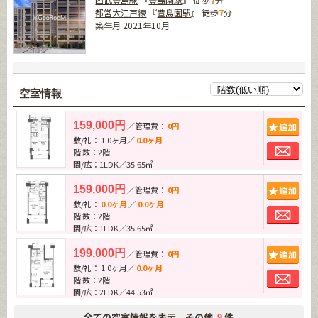
都営大江戸線
『
豊島園駅
』 徒歩
7
分
築年月 2021年10月
空室情報
追加
159,000円
／管理費：
0円
敷/礼： 1.0ヶ月／
0.0ヶ月
お問
階 数：2階
間/広：1LDK／35.65㎡
追加
159,000円
／管理費：
0円
敷/礼：
0.0ヶ月
／
0.0ヶ月
お問
階 数：2階
間/広：1LDK／35.65㎡
追加
199,000円
／管理費：
0円
敷/礼： 1.0ヶ月／
0.0ヶ月
お問
階 数：2階
間/広：2LDK／44.53㎡
全ての空室情報を表示 その他
件
9