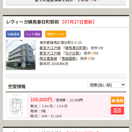
レヴィーガ練馬春日町駅前
【07月27日更新】
分譲賃貸
ペット相談
宅配ボックス
東京都練馬区春日町6-5-25
都営大江戸線
『
練馬春日町駅
』 徒歩
2
分
都営大江戸線
『
光が丘駅
』 徒歩
19
分
西武豊島線
『
豊島園駅
』 徒歩
22
分
築年月 2006年6月
空室情報
追加
105,000円
／管理費： 10,000円
敷/礼： 1.0ヶ月／ 1.5ヶ月
お問
階 数：3階
間/広：1DK／31.18㎡