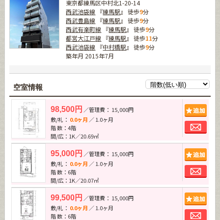
東京都練馬区中村北1-20-14
西武池袋線
『
練馬駅
』 徒歩
9
分
西武豊島線
『
練馬駅
』 徒歩
9
分
西武有楽町線
『
練馬駅
』 徒歩
9
分
都営大江戸線
『
練馬駅
』 徒歩
11
分
西武池袋線
『
中村橋駅
』 徒歩
9
分
築年月 2015年7月
空室情報
追加
98,500円
／管理費： 15,000円
敷/礼：
0.0ヶ月
／ 1.0ヶ月
お問
階 数：4階
間/広：1K／20.69㎡
追加
95,000円
／管理費： 15,000円
敷/礼：
0.0ヶ月
／ 1.0ヶ月
お問
階 数：6階
間/広：1K／20.07㎡
追加
99,500円
／管理費： 15,000円
敷/礼：
0.0ヶ月
／ 1.0ヶ月
お問
階 数：6階