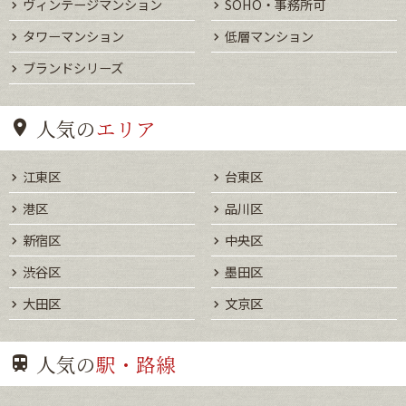
ヴィンテージマンション
SOHO・事務所可
タワーマンション
低層マンション
ブランドシリーズ
人気の
エリア
江東区
台東区
港区
品川区
新宿区
中央区
渋谷区
墨田区
大田区
文京区
人気の
駅・路線