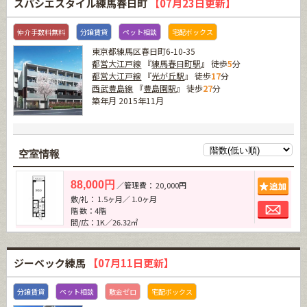
スパシエスタイル練馬春日町
【07月23日更新】
仲介手数料無料
分譲賃貸
ペット相談
宅配ボックス
東京都練馬区春日町6-10-35
都営大江戸線
『
練馬春日町駅
』 徒歩
5
分
都営大江戸線
『
光が丘駅
』 徒歩
17
分
西武豊島線
『
豊島園駅
』 徒歩
27
分
築年月 2015年11月
空室情報
追加
88,000円
／管理費： 20,000円
敷/礼： 1.5ヶ月／ 1.0ヶ月
お問
階 数：4階
間/広：1K／26.32㎡
ジーベック練馬
【07月11日更新】
分譲賃貸
ペット相談
敷金ゼロ
宅配ボックス