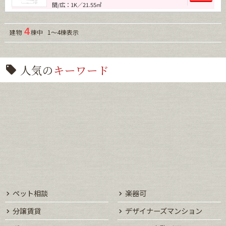
間/広：1K／21.55㎡
4
建物
棟中 1～4棟表示
人気の
キーワード
ペット相談
楽器可
分譲賃貸
デザイナーズマンション