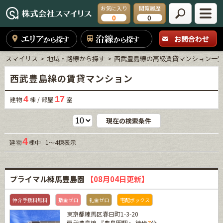
お気に入り
閲覧履歴
0
0
エリア
沿線
お問合わせ
から探す
から探す
スマイリス
地域・路線から探す
西武豊島線の高級賃貸マンション一
西武豊島線の賃貸マンション
4
17
建物
棟 / 部屋
室
現在の検索条件
4
建物
棟中 1～4棟表示
プライマル練馬豊島園
【08月04日更新】
仲介手数料無料
敷金ゼロ
礼金ゼロ
宅配ボックス
東京都練馬区春日町1-3-20
西武豊島線
『
豊島園駅
』 徒歩
7
分