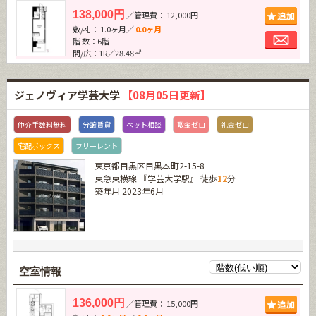
追加
138,000円
／管理費： 12,000円
敷/礼： 1.0ヶ月／
0.0ヶ月
お問
階 数：6階
間/広：1R／28.48㎡
ジェノヴィア学芸大学
【08月05日更新】
仲介手数料無料
分譲賃貸
ペット相談
敷金ゼロ
礼金ゼロ
宅配ボックス
フリーレント
東京都目黒区目黒本町2-15-8
東急東横線
『
学芸大学駅
』 徒歩
12
分
築年月 2023年6月
空室情報
追加
136,000円
／管理費： 15,000円