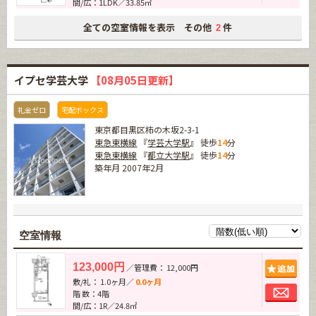
間/広：1LDK／33.85㎡
全ての空室情報を表示 その他
件
2
イプセ学芸大学
【08月05日更新】
礼金ゼロ
宅配ボックス
東京都目黒区柿の木坂2-3-1
東急東横線
『
学芸大学駅
』 徒歩
14
分
東急東横線
『
都立大学駅
』 徒歩
14
分
築年月 2007年2月
空室情報
追加
123,000円
／管理費： 12,000円
敷/礼： 1.0ヶ月／
0.0ヶ月
お問
階 数：4階
間/広：1R／24.8㎡