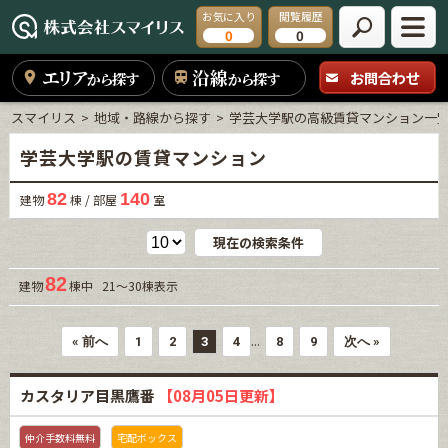
お気に入り
閲覧履歴
0
0
エリア
沿線
お問合わせ
から探す
から探す
スマイリス
地域・路線から探す
学芸大学駅の高級賃貸マンション一
学芸大学駅の賃貸マンション
82
140
建物
棟 / 部屋
室
現在の検索条件
82
建物
棟中 21～30棟表示
...
« 前へ
1
2
3
4
8
9
次へ »
カスタリア目黒鷹番
【08月05日更新】
仲介手数料無料
宅配ボックス