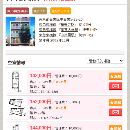
仲介手数料無料
礼金ゼロ
宅配ボックス
東京都目黒区中目黒5-28-20
東急東横線
『
祐天寺駅
』 徒歩
5
分
東急東横線
『
学芸大学駅
』 徒歩
14
分
東急東横線
『
中目黒駅
』 徒歩
14
分
築年月 2002年11月
空室情報
追加
142,000円
／管理費： 10,000円
敷/礼： 1.0ヶ月／
0.0ヶ月
お問
階 数：1階
間/広：1R／31.15㎡
追加
152,000円
／管理費： 8,000円
敷/礼： 1.0ヶ月／
0.0ヶ月
お問
階 数：2階
間/広：1LDK／40.62㎡
追加
144,000円
／管理費： 10,000円