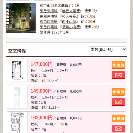
東京都目黒区鷹番1-6-19
東急東横線
『
学芸大学駅
』 徒歩
8
分
東急東横線
『
祐天寺駅
』 徒歩
18
分
東急目黒線
『
西小山駅
』 徒歩
20
分
東急目黒線
『
武蔵小山駅
』 徒歩
24
分
築年月 1970年1月
空室情報
追加
147,000円
／管理費： 8,000円
敷/礼： 1.0ヶ月／ 1.0ヶ月
お問
階 数：1階
間/広：1R／31.4㎡
追加
149,000円
／管理費： 8,000円
敷/礼： 1.0ヶ月／ 1.0ヶ月
お問
階 数：1階
間/広：1R／31.89㎡
追加
162,000円
／管理費： 8,000円
敷/礼： 1.0ヶ月／ 1.0ヶ月
お問
階 数：3階