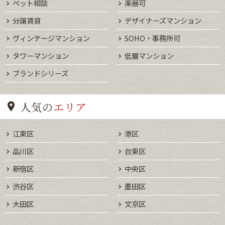
ペット相談
楽器可
分譲賃貸
デザイナーズマンション
ヴィンテージマンション
SOHO・事務所可
タワーマンション
低層マンション
ブランドシリーズ
人気の
エリア
江東区
港区
品川区
台東区
新宿区
中央区
渋谷区
墨田区
大田区
文京区