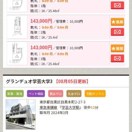
敷/礼：
0.0ヶ月
／
0.0ヶ月
お問
階 数：1階
間/広：1K／25.48㎡
追加
143,000円
／管理費： 10,000円
敷/礼：
0.0ヶ月
／
0.0ヶ月
お問
階 数：2階
間/広：1K／25.4㎡
追加
143,000円
／管理費： 10,000円
敷/礼：
0.0ヶ月
／
0.0ヶ月
お問
階 数：3階
間/広：1K／25.48㎡
グランデュオ学芸大学3
【08月05日更新】
新築・築浅
ペット相談
敷金ゼロ
礼金ゼロ
宅配ボックス
東京都目黒区目黒本町2-27-3
東急東横線
『
学芸大学駅
』 徒歩
11
分
築年月 2024年3月