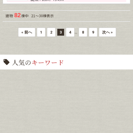
82
建物
棟中 21～30棟表示
...
« 前へ
1
2
3
4
8
9
次へ »
人気の
キーワード