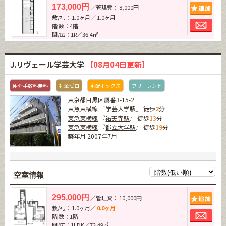
追加
173,000円
／管理費： 8,000円
敷/礼： 1.0ヶ月／ 1.0ヶ月
お問
階 数：4階
間/広：1R／36.4㎡
J.リヴェール学芸大学
【08月04日更新】
仲介手数料無料
礼金ゼロ
宅配ボックス
フリーレント
東京都目黒区鷹番3-15-2
東急東横線
『
学芸大学駅
』 徒歩
2
分
東急東横線
『
祐天寺駅
』 徒歩
13
分
東急東横線
『
都立大学駅
』 徒歩
19
分
築年月 2007年7月
空室情報
追加
295,000円
／管理費： 10,000円
敷/礼： 1.0ヶ月／
0.0ヶ月
お問
階 数：1階
間/広：1LDK／73.49㎡