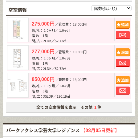
空室情報
追加
275,000円
／管理費： 18,000円
敷/礼： 1.0ヶ月／ 1.0ヶ月
お問
階 数：1階
間/広：2LDK／52.72㎡
追加
277,000円
／管理費： 18,000円
敷/礼： 1.0ヶ月／ 1.0ヶ月
お問
階 数：1階
間/広：2LDK／52.72㎡
追加
850,000円
／管理費： 18,000円
敷/礼： 1.0ヶ月／ 1.0ヶ月
お問
階 数：6階
間/広：3SLDK／130.19㎡
全ての空室情報を表示 その他
件
1
パークアクシス学芸大学レジデンス
【08月05日更新】