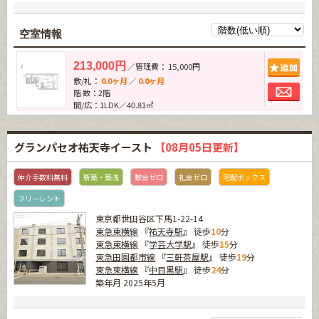
空室情報
追加
213,000円
／管理費： 15,000円
敷/礼：
0.0ヶ月
／
0.0ヶ月
お問
階 数：2階
間/広：1LDK／40.81㎡
グランパセオ祐天寺イースト
【08月05日更新】
仲介手数料無料
新築・築浅
敷金ゼロ
礼金ゼロ
宅配ボックス
フリーレント
東京都世田谷区下馬1-22-14
東急東横線
『
祐天寺駅
』 徒歩
10
分
東急東横線
『
学芸大学駅
』 徒歩
15
分
東急田園都市線
『
三軒茶屋駅
』 徒歩
19
分
東急東横線
『
中目黒駅
』 徒歩
24
分
築年月 2025年5月