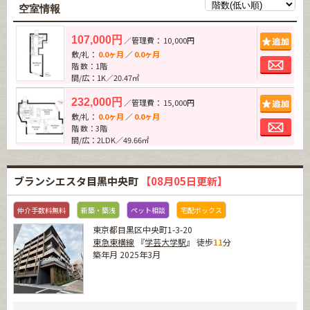
空室情報
追加
107,000円
／管理費： 10,000円
敷/礼：
0.0ヶ月
／
0.0ヶ月
お問
階 数：1階
間/広：1K／20.47㎡
追加
232,000円
／管理費： 15,000円
敷/礼：
0.0ヶ月
／
0.0ヶ月
お問
階 数：3階
間/広：2LDK／49.66㎡
ブランシエスタ目黒中央町
【08月05日更新】
仲介手数料無料
新築・築浅
ペット相談
宅配ボックス
東京都目黒区中央町1-3-20
東急東横線
『
学芸大学駅
』 徒歩
11
分
築年月 2025年3月