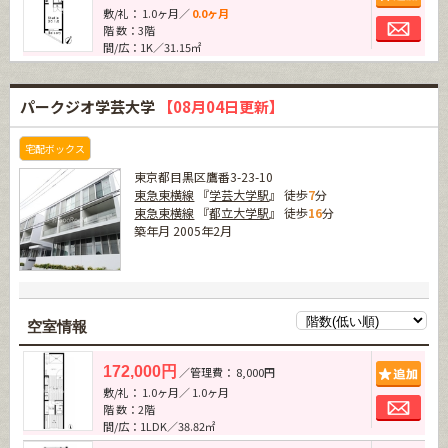
敷/礼： 1.0ヶ月／
0.0ヶ月
お問
階 数：3階
間/広：1K／31.15㎡
パークジオ学芸大学
【08月04日更新】
宅配ボックス
東京都目黒区鷹番3-23-10
東急東横線
『
学芸大学駅
』 徒歩
7
分
東急東横線
『
都立大学駅
』 徒歩
16
分
築年月 2005年2月
空室情報
追加
172,000円
／管理費： 8,000円
敷/礼： 1.0ヶ月／ 1.0ヶ月
お問
階 数：2階
間/広：1LDK／38.82㎡