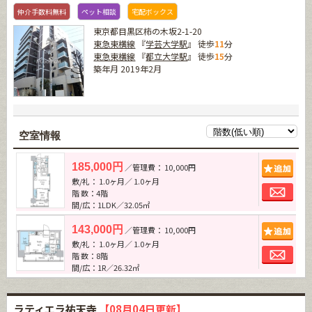
仲介手数料無料
ペット相談
宅配ボックス
東京都目黒区柿の木坂2-1-20
東急東横線
『
学芸大学駅
』 徒歩
11
分
東急東横線
『
都立大学駅
』 徒歩
15
分
築年月 2019年2月
空室情報
追加
185,000円
／管理費： 10,000円
敷/礼： 1.0ヶ月／ 1.0ヶ月
お問
階 数：4階
間/広：1LDK／32.05㎡
追加
143,000円
／管理費： 10,000円
敷/礼： 1.0ヶ月／ 1.0ヶ月
お問
階 数：8階
間/広：1R／26.32㎡
ラティエラ祐天寺
【08月04日更新】