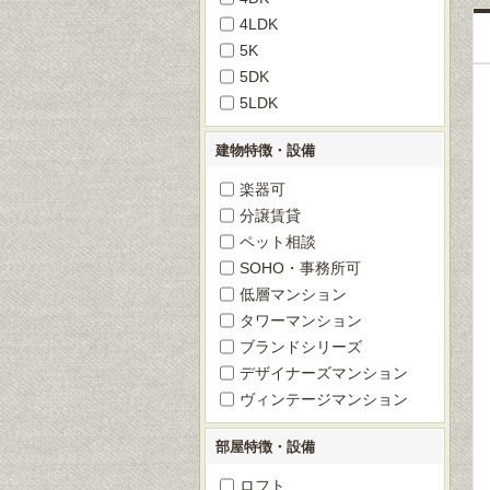
4LDK
5K
5DK
5LDK
建物特徴・設備
楽器可
分譲賃貸
ペット相談
SOHO・事務所可
低層マンション
タワーマンション
ブランドシリーズ
デザイナーズマンション
ヴィンテージマンション
部屋特徴・設備
ロフト