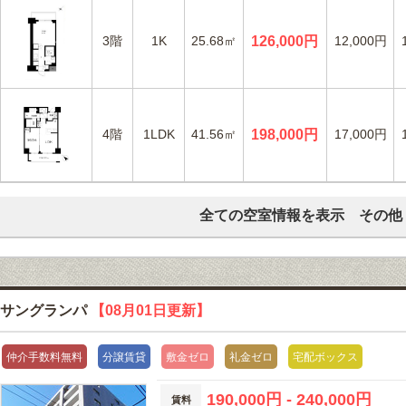
3階
1K
25.68㎡
126,000円
12,000円
4階
1LDK
41.56㎡
198,000円
17,000円
全ての空室情報を表示 その他
サングランパ
【08月01日更新】
仲介手数料無料
分譲賃貸
敷金ゼロ
礼金ゼロ
宅配ボックス
190,000円 - 240,000円
賃料