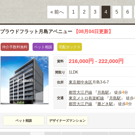
« 前へ
1
2
3
4
5
6
プラウドフラット月島アベニュー
【08月04日更新】
仲介手数料無料
ペット相談
宅配ボックス
216,000円 - 222,000円
賃料
1LDK
間取り
東京都
中央区
月島3-6-7
住所
都営大江戸線
『
月島駅
』 徒歩
4
分
東京メトロ有楽町線
『
月島駅
』 徒歩
交通
都営大江戸線
『
勝どき駅
』 徒歩
8
分
ペット相談
デザイナーズマンション