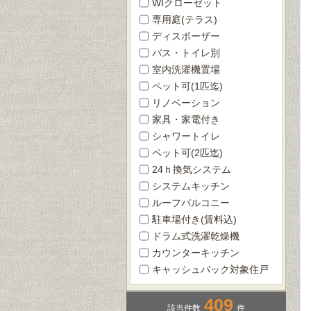
WIクローゼット
専用庭(テラス)
ディスポーザー
バス・トイレ別
室内洗濯機置場
ペット可(1匹迄)
リノベーション
家具・家電付き
シャワートイレ
ペット可(2匹迄)
24ｈ換気システム
システムキッチン
ルーフバルコニー
駐車場付き(賃料込)
ドラム式洗濯乾燥機
カウンターキッチン
キャッシュバック対象住戸
409
該当件数
件