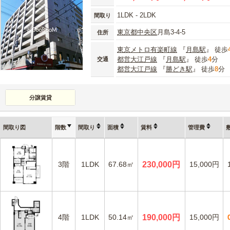
1LDK - 2LDK
間取り
東京都
中央区
月島3-4-5
住所
東京メトロ有楽町線
『
月島駅
』 徒歩
都営大江戸線
『
月島駅
』 徒歩
4
分
交通
都営大江戸線
『
勝どき駅
』 徒歩
8
分
分譲賃貸
間取り図
階数
間取り
面積
賃料
管理費
3階
1LDK
67.68㎡
230,000円
15,000円
4階
1LDK
50.14㎡
190,000円
15,000円