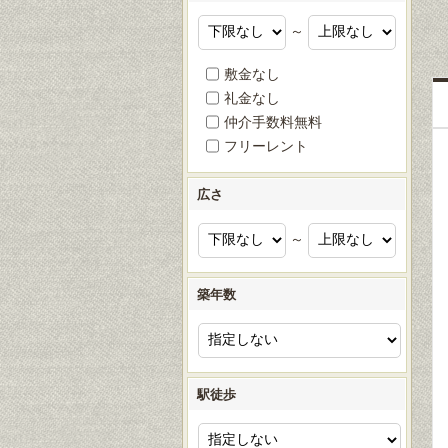
～
敷金なし
礼金なし
仲介手数料無料
フリーレント
広さ
～
築年数
駅徒歩