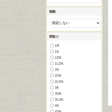
階数
間取り
1R
1K
1DK
1LDK
2K
2DK
2LDK
3K
3DK
3LDK
4K
4DK