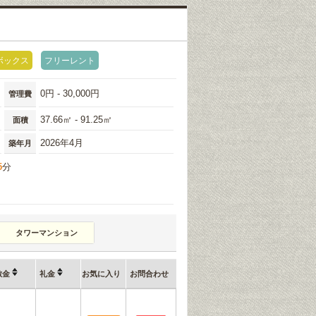
ボックス
フリーレント
0円 - 30,000円
管理費
37.66㎡ - 91.25㎡
面積
2026年4月
築年月
5
分
タワーマンション
敷金
礼金
お気に入り
お問合わせ