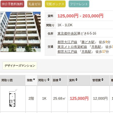
仲介手数料無料
礼金ゼロ
宅配ボックス
フリーレント
125,000円 - 203,000円
賃料
1K - 1LDK
間取り
東京都
中央区
勝どき6-5-16
住所
都営大江戸線
『
勝どき駅
』 徒歩
9
分
東京メトロ有楽町線
『
月島駅
』 徒歩
交通
都営大江戸線
『
月島駅
』 徒歩
17
分
デザイナーズマンション
間取り図
階数
間取り
面積
賃料
管理費
2階
1K
25.68㎡
125,000円
12,000円