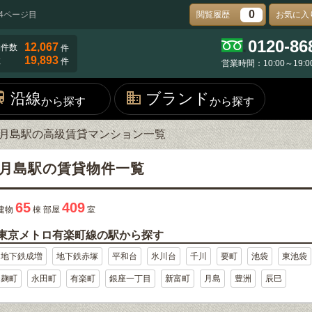
0
4ページ目
閲覧履歴
お気に入
0120-86
12,067
物件数
件
19,893
数
件
営業時間：10:00～19:0
沿線
ブランド
から探す
から探す
月島駅の高級賃貸マンション一覧
月島駅の賃貸物件一覧
65
409
建物
棟 部屋
室
東京メトロ有楽町線の駅から探す
地下鉄成増
地下鉄赤塚
平和台
氷川台
千川
要町
池袋
東池袋
麹町
永田町
有楽町
銀座一丁目
新富町
月島
豊洲
辰巳