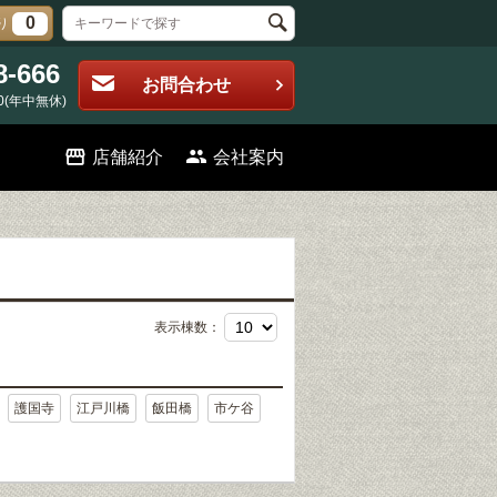
0
り
8-666
お問合わせ
0(年中無休)
店舗紹介
会社案内
表示棟数：
護国寺
江戸川橋
飯田橋
市ケ谷