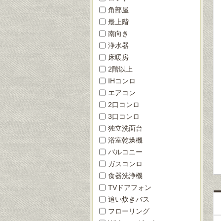
角部屋
最上階
南向き
浄水器
床暖房
2階以上
IHコンロ
エアコン
2口コンロ
3口コンロ
独立洗面台
浴室乾燥機
バルコニー
ガスコンロ
食器洗浄機
TVドアフォン
追い炊きバス
フローリング