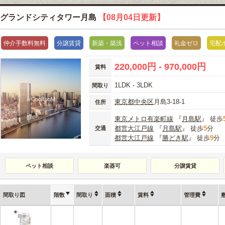
グランドシティタワー月島
【08月04日更新】
仲介手数料無料
分譲賃貸
新築・築浅
ペット相談
礼金ゼロ
宅配
220,000円 - 970,000円
賃料
1LDK - 3LDK
間取り
東京都
中央区
月島3-18-1
住所
東京メトロ有楽町線
『
月島駅
』 徒歩
都営大江戸線
『
月島駅
』 徒歩
5
分
交通
都営大江戸線
『
勝どき駅
』 徒歩
9
分
ペット相談
楽器可
分譲賃貸
間取り図
階数
間取り
面積
賃料
管理費