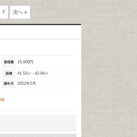
7
次へ »
15,000円
管理費
41.53㎡ - 42.84㎡
面積
2022年2月
築年月
4
分