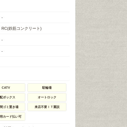
-
RC(鉄筋コンクリート)
-
-
CATV
駐輪場
配ボックス
オートロック
時間ゴミ置き場
来店不要ＩＴ重説
用カード払い可