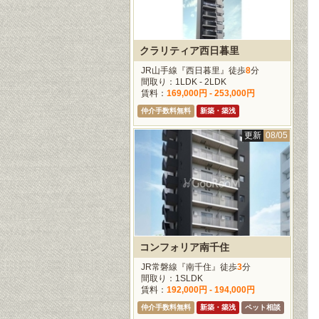
クラリティア西日暮里
JR山手線『西日暮里』徒歩
8
分
間取り：1LDK - 2LDK
賃料：
169,000円 - 253,000円
仲介手数料無料
新築・築浅
更新
08/05
コンフォリア南千住
JR常磐線『南千住』徒歩
3
分
間取り：1SLDK
賃料：
192,000円 - 194,000円
仲介手数料無料
新築・築浅
ペット相談