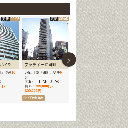
更新
08/05
更新
08/05
更新
08/05
ハイツ
プラティーヌ田町
レジディア芝浦
町』徒歩
10
JR山手線『田町』徒歩
5
JR山手線『田町』徒歩
12
東
分
分
木
K
間取り：1LDK - 3LDK
間取り：2LDK - 3DK
間取
円 -
賃料：
299,000円 -
賃料：
235,000円 -
賃
699,000円
296,000円
仲介手数料無料
仲介手数料無料