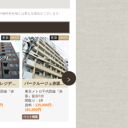
の物件所在地とは異なる場合がございます。
更新
08/05
更新
08/05
更新
08/05
レックス赤坂レジデンス
パークルージュ赤坂檜町
モデュロール赤坂
代田線『赤
東京メトロ千代田線『赤
東京メトロ千代田線『乃
東
坂』徒歩
5
分
木坂』徒歩
7
分
坂
間取り：1R
間取り：1K
間取
0円
賃料：
135,000円 -
賃料：
173,000円 -
賃
161,000円
192,000円
90
ペット相談
仲介手数料無料
ペット相談
ペッ