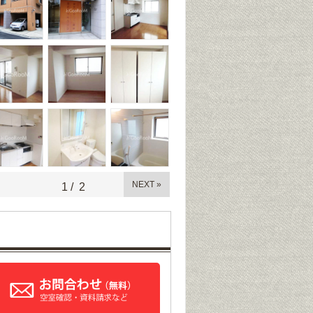
NEXT »
1
/
2