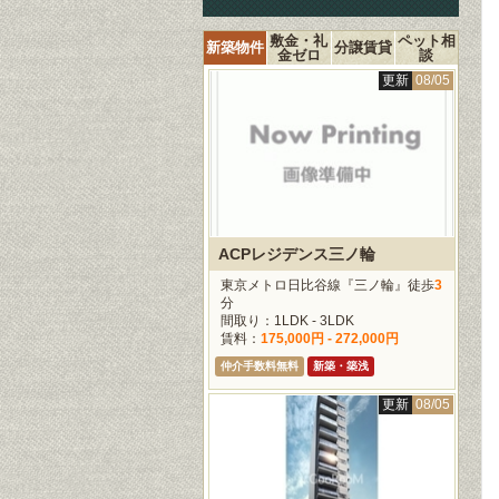
敷金・礼
ペット相
新築物件
分譲賃貸
金ゼロ
談
更新
08/05
ACPレジデンス三ノ輪
東京メトロ日比谷線『三ノ輪』徒歩
3
分
間取り：1LDK - 3LDK
賃料：
175,000円 - 272,000円
仲介手数料無料
新築・築浅
更新
08/05