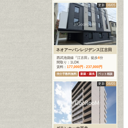
更新
08/05
ネオアーバンレジデンス江古田
西武池袋線『江古田』徒歩
4
分
間取り：1LDK
賃料：
177,000円 - 237,000円
仲介手数料無料
新築・築浅
ペット相談
更新
08/05