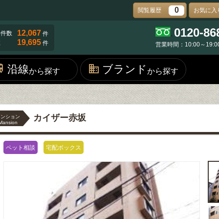
0
閲覧履歴
お気に入
0120-86
12,067
物件数
件
19,695
数
件
営業時間：10:00～19:0
沿線
ブランド
から探す
から探す
カイザー赤坂
マンション
Mansion
ペット相談
宅配ボックス