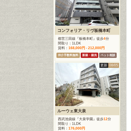
コンフォリア・リヴ板橋本町
都営三田線『板橋本町』徒歩
4
分
間取り：1LDK
賃料：
168,000円 - 212,000円
仲介手数料無料
新築・築浅
ペット相談
更新
08/05
ルーウェ東大泉
西武池袋線『大泉学園』徒歩
12
分
間取り：1LDK
賃料：
176,000円