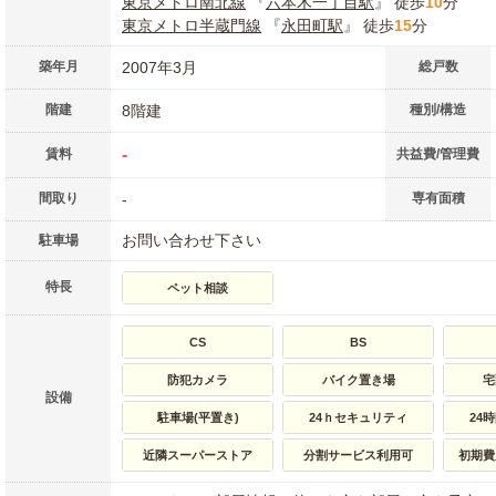
東京メトロ南北線
『
六本木一丁目駅
』 徒歩
10
分
東京メトロ半蔵門線
『
永田町駅
』 徒歩
15
分
築年月
2007年3月
総戸数
階建
8階建
種別/構造
-
賃料
共益費/管理費
間取り
-
専有面積
お問い合わせ下さい
駐車場
特長
ペット相談
CS
BS
防犯カメラ
バイク置き場
宅
設備
駐車場(平置き)
24ｈセキュリティ
24
近隣スーパーストア
分割サービス利用可
初期費