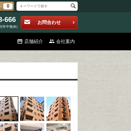
0
り
8-666
お問合わせ
0(年中無休)
店舗紹介
会社案内