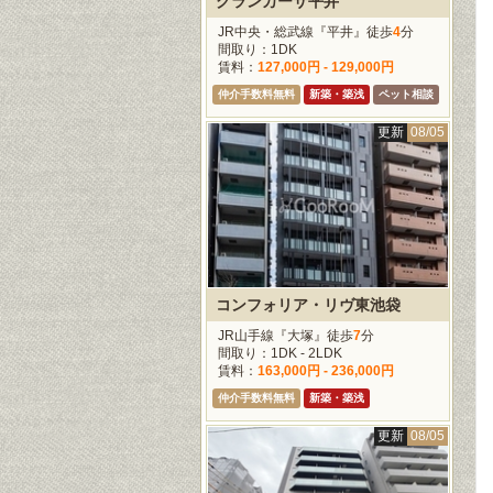
グランカーサ平井
JR中央・総武線『平井』徒歩
4
分
間取り：1DK
賃料：
127,000円 - 129,000円
仲介手数料無料
新築・築浅
ペット相談
更新
08/05
コンフォリア・リヴ東池袋
JR山手線『大塚』徒歩
7
分
間取り：1DK - 2LDK
賃料：
163,000円 - 236,000円
仲介手数料無料
新築・築浅
更新
08/05