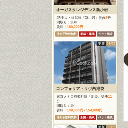
オーガスタレジデンス新小岩
JR中央・総武線『新小岩』徒歩
5
分
更新
08/05
更新
08/05
更新
08/0
間取り：2DK
賃料：
189,000円
仲介手数料無料
新築・築浅
ペット相談
更新
08/05
ライオンズマンション乃木坂
小石川シティハイツ
プライムアーバン麻布十番
トロ千代田線『乃
東京メトロ南北線『後楽
東京メトロ南北線『麻布
徒歩
3
分
園』徒歩
1
分
十番』徒歩
4
分
：1DK
間取り：1LDK - 2LDK
間取り：1K
163,000円
賃料：
234,000円 -
賃料：
152,000円
コンフォリア・リヴ西池袋
334,000円
仲介手数料無料
東京メトロ有楽町線『池袋』徒歩
11
仲介手数料無料
ペット相談
分
間取り：1K
賃料：
149,000円 - 154,000円
仲介手数料無料
新築・築浅
ペット相談
更新
08/05