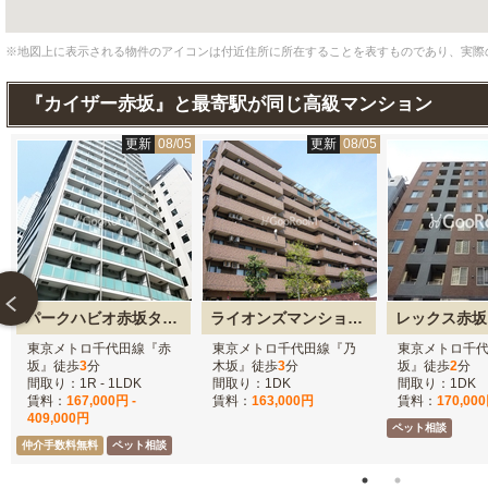
※地図上に表示される物件のアイコンは付近住所に所在することを表すものであり、実際
『カイザー赤坂』と最寄駅が同じ高級マンション
5
更新
08/05
更新
08/05
パークハビオ赤坂タワー
ライオンズマンション乃木坂
東京メトロ千代田線『赤
東京メトロ千代田線『乃
東京メトロ千
坂』徒歩
3
分
木坂』徒歩
3
分
坂』徒歩
2
分
間取り：1R - 1LDK
間取り：1DK
間取り：1DK
賃料：
167,000円 -
賃料：
163,000円
賃料：
170,00
409,000円
ペット相談
仲介手数料無料
ペット相談