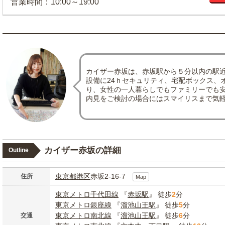
営業時間：10:00～19:00
カイザー赤坂は、赤坂駅から５分以内の駅
設備に24ｈセキュリティ、宅配ボックス、
り、女性の一人暮らしでもファミリーでも
内見をご検討の場合にはスマイリスまで気
カイザー赤坂の詳細
Outline
東京都
港区
赤坂2-16-7
住所
Map
東京メトロ千代田線
『
赤坂駅
』 徒歩
2
分
東京メトロ銀座線
『
溜池山王駅
』 徒歩
5
分
東京メトロ南北線
『
溜池山王駅
』 徒歩
6
分
交通