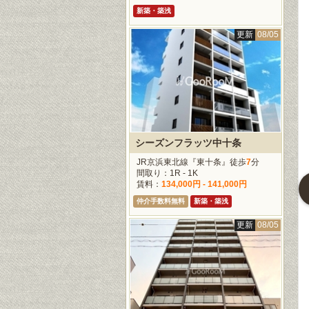
新築・築浅
更新
08/05
更新
08/05
更新
08/05
更新
08/0
シーズンフラッツ中十条
JR京浜東北線『東十条』徒歩
7
分
間取り：1R - 1K
賃料：
134,000円 - 141,000円
赤坂タワーレジデンストップオブザヒル
フォレセーヌ赤坂氷川町
パークアクシス赤坂見附
仲介手数料無料
新築・築浅
トロ千代田線『赤
東京メトロ千代田線『赤
東京メトロ銀座線『赤坂
更新
08/05
歩
4
分
坂』徒歩
4
分
見附』徒歩
3
分
1LDK - 3LDK
間取り：2LDK
間取り：1R - 1LDK
400,000円 -
賃料：
730,000円
賃料：
155,000円 -
00円
335,000円
ペット相談
談
仲介手数料無料
ペット相談