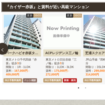
『カイザー赤坂』と賃料が近い高級マンション
5
更新
08/05
更新
08/05
パークハビオ赤坂タワー
ACPレジデンス三ノ輪
芝浦スクエア
東京メトロ千代田線『赤
東京メトロ日比谷線『三
JR山手線『田
坂』徒歩
3
分
ノ輪』徒歩
3
分
分
間取り：1R - 1LDK
間取り：1LDK - 3LDK
間取り：3SLD
賃料：
167,000円 -
賃料：
175,000円 -
賃料：
299,000
409,000円
272,000円
314,000円
仲介手数料無料
ペット相談
仲介手数料無料
新築・築浅
仲介手数料無料