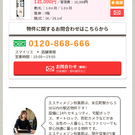
追加
131,000円
／管理費： 10,000円
敷/礼： 1.0ヶ月／ 1.0ヶ月
お問
階 数：9階
間/広：1K／29.1㎡
物件に関するお問合わせはこちらから
0120-868-666
スマイリス
店舗情報
営業時間：10:00～19:00
エスティメゾン秋葉原は、末広町駅から５
分以内の駅近物件です！
設備に24ｈセキュリティ、宅配ボック
ス、オートロック、防犯カメラなどがあ
り、女性の一人暮らしでもファミリーでも
安心快適に暮らせる物件です。
エスティメゾン秋葉原は、現在空室が5室