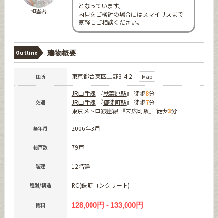
となっています。
担当者
内見をご検討の場合にはスマイリスまで
気軽にご相談ください。
Outline
建物概要
東京都台東区上野3-4-2
Map
住所
JR山手線
『
秋葉原駅
』 徒歩
8
分
JR山手線
『
御徒町駅
』 徒歩
7
分
交通
東京メトロ銀座線
『
末広町駅
』 徒歩
3
分
2006年3月
築年月
79戸
総戸数
12階建
階建
RC(鉄筋コンクリート)
種別/構造
128,000円 - 133,000円
賃料