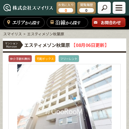
お気に入り
閲覧履歴
0
0
エリア
沿線
お問合わせ
から探す
から探す
スマイリス
エスティメゾン秋葉原
マンション
エスティメゾン秋葉原
【08月06日更新】
Mansion
仲介手数料無料
宅配ボックス
フリーレント