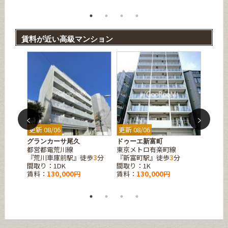
賃料が近い高級マンション
更新 08/06
更新 08/06
更新 08
ト品川
グランカーサ尾久
ドゥーエ新富町
レジデ
都営都電荒川線
東京メトロ有楽町線
東京メ
『荒川車庫前駅』徒歩
3
分
『新富町駅』徒歩
3
分
『白金
間取り：1DK
間取り：1K
間取り
賃料：
130,000円
賃料：
130,000円
賃料：