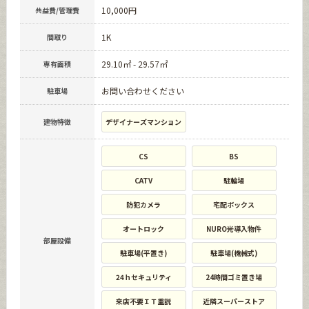
10,000円
共益費/管理費
1K
間取り
29.10㎡ - 29.57㎡
専有面積
お問い合わせください
駐車場
建物特徴
デザイナーズマンション
CS
BS
CATV
駐輪場
防犯カメラ
宅配ボックス
オートロック
NURO光導入物件
部屋設備
駐車場(平置き)
駐車場(機械式)
24ｈセキュリティ
24時間ゴミ置き場
来店不要ＩＴ重説
近隣スーパーストア