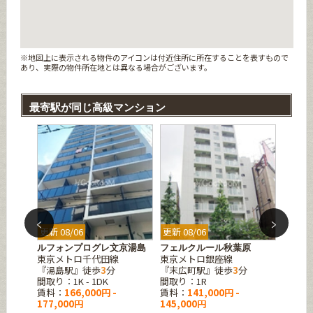
※地図上に表示される物件のアイコンは付近住所に所在することを表すもので
あり、実際の物件所在地とは異なる場合がございます。
最寄駅が同じ高級マンション
更新 08/06
更新 08/06
更新 08
原
ルフォンプログレ文京湯島
フェルクルール秋葉原
ブリリ
東京メトロ千代田線
東京メトロ銀座線
東京メ
分
『湯島駅』徒歩
3
分
『末広町駅』徒歩
3
分
『新御
間取り：1K - 1DK
間取り：1R
間取り：1
賃料：
166,000円 -
賃料：
141,000円 -
賃料：
177,000円
145,000円
302,0