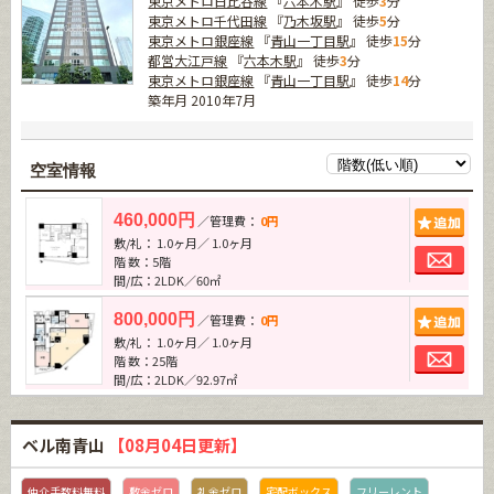
東京メトロ日比谷線
『
六本木駅
』 徒歩
3
分
東京メトロ千代田線
『
乃木坂駅
』 徒歩
5
分
東京メトロ銀座線
『
青山一丁目駅
』 徒歩
15
分
都営大江戸線
『
六本木駅
』 徒歩
3
分
東京メトロ銀座線
『
青山一丁目駅
』 徒歩
14
分
築年月 2010年7月
空室情報
追加
460,000円
／管理費：
0円
敷/礼： 1.0ヶ月／ 1.0ヶ月
お問
階 数：5階
間/広：2LDK／60㎡
追加
800,000円
／管理費：
0円
敷/礼： 1.0ヶ月／ 1.0ヶ月
お問
階 数：25階
間/広：2LDK／92.97㎡
ベル南青山
【08月04日更新】
仲介手数料無料
敷金ゼロ
礼金ゼロ
宅配ボックス
フリーレント