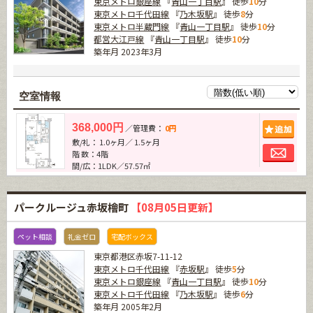
東京メトロ銀座線
『
青山一丁目駅
』 徒歩
10
分
東京メトロ千代田線
『
乃木坂駅
』 徒歩
8
分
東京メトロ半蔵門線
『
青山一丁目駅
』 徒歩
10
分
都営大江戸線
『
青山一丁目駅
』 徒歩
10
分
築年月 2023年3月
空室情報
追加
368,000円
／管理費：
0円
敷/礼： 1.0ヶ月／ 1.5ヶ月
お問
階 数：4階
間/広：1LDK／57.57㎡
パークルージュ赤坂檜町
【08月05日更新】
ペット相談
礼金ゼロ
宅配ボックス
東京都港区赤坂7-11-12
東京メトロ千代田線
『
赤坂駅
』 徒歩
5
分
東京メトロ銀座線
『
青山一丁目駅
』 徒歩
10
分
東京メトロ千代田線
『
乃木坂駅
』 徒歩
6
分
築年月 2005年2月