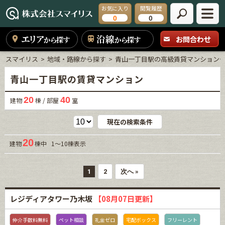
お気に入り
閲覧履歴
0
0
エリア
沿線
お問合わせ
から探す
から探す
スマイリス
地域・路線から探す
青山一丁目駅の高級賃貸マンション
青山一丁目駅の賃貸マンション
20
40
建物
棟 / 部屋
室
現在の検索条件
20
建物
棟中 1～10棟表示
1
2
次へ »
レジディアタワー乃木坂
【08月07日更新】
仲介手数料無料
ペット相談
礼金ゼロ
宅配ボックス
フリーレント