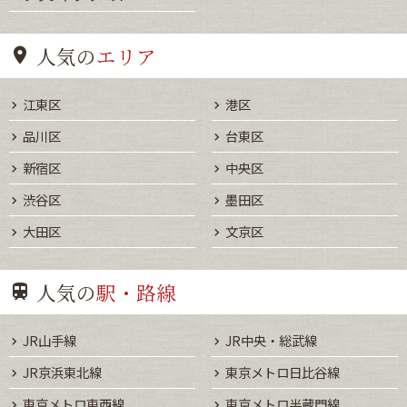
人気の
エリア
江東区
港区
品川区
台東区
新宿区
中央区
渋谷区
墨田区
大田区
文京区
人気の
駅・路線
JR山手線
JR中央・総武線
JR京浜東北線
東京メトロ日比谷線
東京メトロ東西線
東京メトロ半蔵門線