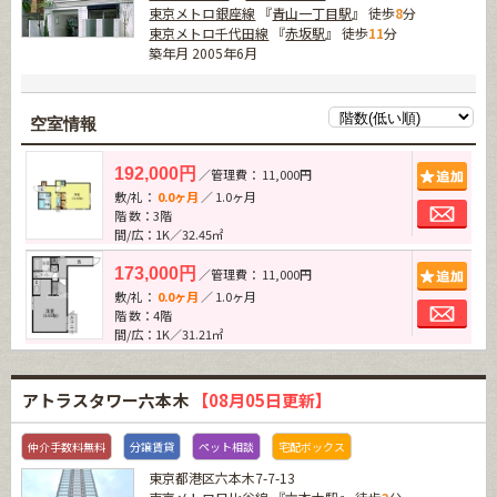
東京メトロ銀座線
『
青山一丁目駅
』 徒歩
8
分
東京メトロ千代田線
『
赤坂駅
』 徒歩
11
分
築年月 2005年6月
空室情報
追加
192,000円
／管理費： 11,000円
敷/礼：
0.0ヶ月
／ 1.0ヶ月
お問
階 数：3階
間/広：1K／32.45㎡
追加
173,000円
／管理費： 11,000円
敷/礼：
0.0ヶ月
／ 1.0ヶ月
お問
階 数：4階
間/広：1K／31.21㎡
アトラスタワー六本木
【08月05日更新】
仲介手数料無料
分譲賃貸
ペット相談
宅配ボックス
東京都港区六本木7-7-13