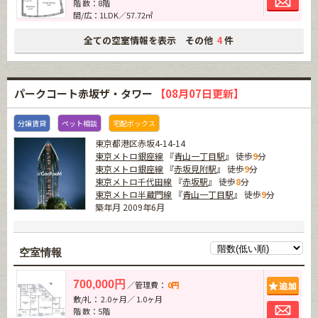
階 数：8階
間/広：1LDK／57.72㎡
全ての空室情報を表示 その他
件
4
パークコート赤坂ザ・タワー
【08月07日更新】
分譲賃貸
ペット相談
宅配ボックス
東京都港区赤坂4-14-14
東京メトロ銀座線
『
青山一丁目駅
』 徒歩
9
分
東京メトロ銀座線
『
赤坂見附駅
』 徒歩
9
分
東京メトロ千代田線
『
赤坂駅
』 徒歩
8
分
東京メトロ半蔵門線
『
青山一丁目駅
』 徒歩
9
分
築年月 2009年6月
空室情報
追加
700,000円
／管理費：
0円
敷/礼： 2.0ヶ月／ 1.0ヶ月
お問
階 数：5階