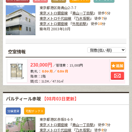
東京都港区南青山2-7-7
東京メトロ銀座線
『
青山一丁目駅
』 徒歩
5
分
東京メトロ千代田線
『
乃木坂駅
』 徒歩
7
分
東京メトロ銀座線
『
外苑前駅
』 徒歩
10
分
築年月 2003年10月
空室情報
追加
230,000円
／管理費： 15,000円
敷/礼：
0.0ヶ月
／
0.0ヶ月
お問
階 数：2階
間/広：1LDK／47.91㎡
パルティール赤坂
【08月03日更新】
分譲賃貸
宅配ボックス
東京都港区赤坂8-6-9
東京メトロ銀座線
『
青山一丁目駅
』 徒歩
7
分
東京メトロ千代田線
『
乃木坂駅
』 徒歩
8
分