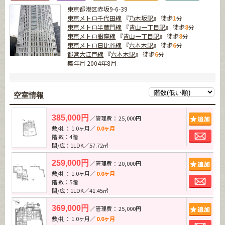
東京都港区赤坂9-6-39
東京メトロ千代田線
『
乃木坂駅
』 徒歩
1
分
東京メトロ半蔵門線
『
青山一丁目駅
』 徒歩
8
分
東京メトロ銀座線
『
青山一丁目駅
』 徒歩
8
分
東京メトロ日比谷線
『
六本木駅
』 徒歩
6
分
都営大江戸線
『
六本木駅
』 徒歩
6
分
築年月 2004年8月
空室情報
追加
385,000円
／管理費： 25,000円
敷/礼： 1.0ヶ月／
0.0ヶ月
お問
階 数：4階
間/広：1LDK／57.72㎡
追加
259,000円
／管理費： 20,000円
敷/礼： 1.0ヶ月／
0.0ヶ月
お問
階 数：5階
間/広：1LDK／41.45㎡
追加
369,000円
／管理費： 25,000円
敷/礼： 1.0ヶ月／
0.0ヶ月
お問