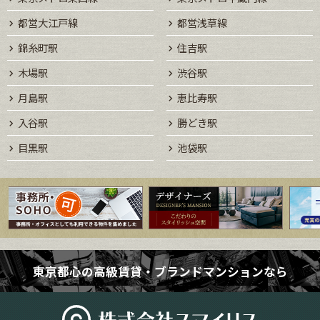
都営大江戸線
都営浅草線
錦糸町駅
住吉駅
木場駅
渋谷駅
月島駅
恵比寿駅
入谷駅
勝どき駅
目黒駅
池袋駅
東京都心の高級賃貸・ブランドマンションなら