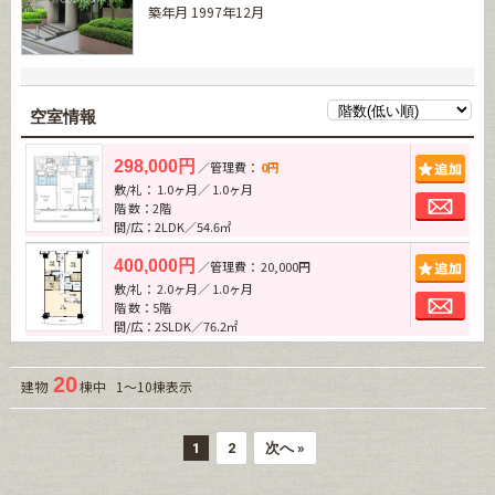
築年月 1997年12月
空室情報
追加
298,000円
／管理費：
0円
敷/礼： 1.0ヶ月／ 1.0ヶ月
お問
階 数：2階
間/広：2LDK／54.6㎡
追加
400,000円
／管理費： 20,000円
敷/礼： 2.0ヶ月／ 1.0ヶ月
お問
階 数：5階
間/広：2SLDK／76.2㎡
20
建物
棟中 1～10棟表示
1
2
次へ »