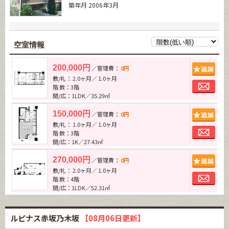
築年月 2006年3月
空室情報
追加
200,000円
／管理費：
0円
敷/礼： 2.0ヶ月／ 1.0ヶ月
お問
階 数：3階
間/広：1LDK／35.29㎡
追加
150,000円
／管理費：
0円
敷/礼： 1.0ヶ月／ 1.0ヶ月
お問
階 数：3階
間/広：1K／27.43㎡
追加
270,000円
／管理費：
0円
敷/礼： 2.0ヶ月／ 1.0ヶ月
お問
階 数：4階
間/広：1LDK／52.31㎡
ルピナス赤坂乃木坂
【08月06日更新】