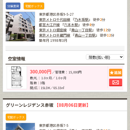
分譲賃貸
宅配ボックス
東京都港区赤坂9-5-27
東京メトロ千代田線
『
乃木坂駅
』 徒歩
2
分
都営大江戸線
『
六本木駅
』 徒歩
8
分
東京メトロ銀座線
『
青山一丁目駅
』 徒歩
12
分
東京メトロ半蔵門線
『
青山一丁目駅
』 徒歩
12
分
築年月 1998年3月
空室情報
追加
300,000円
／管理費： 15,000円
敷/礼： 1.0ヶ月／ 1.0ヶ月
お問
階 数：3階
間/広：1SLDK／65.33㎡
グリーンレジデンス赤坂
【08月06日更新】
宅配ボックス
東京都港区赤坂7-5