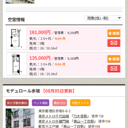
空室情報
追加
161,000円
／管理費： 8,000円
敷/礼： 2.0ヶ月／
0.0ヶ月
お問
階 数：5階
間/広：1R／30.36㎡
追加
135,000円
／管理費： 8,000円
敷/礼： 2.0ヶ月／
0.0ヶ月
お問
階 数：6階
間/広：1R／25.38㎡
モデュロール赤坂
【08月05日更新】
仲介手数料無料
ペット相談
敷金ゼロ
宅配ボックス
東京都港区赤坂8-8-2
東京メトロ千代田線
『
乃木坂駅
』 徒歩
7
分
東京メトロ半蔵門線
『
青山一丁目駅
』 徒歩
8
分
都営大江戸線
『
青山一丁目駅
』 徒歩
8
分