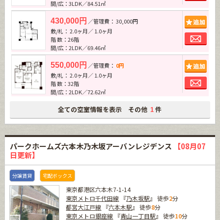
間/広：3LDK／84.51㎡
追加
430,000円
／管理費： 30,000円
敷/礼： 2.0ヶ月／ 1.0ヶ月
お問
階 数：26階
間/広：2LDK／69.46㎡
追加
550,000円
／管理費：
0円
敷/礼： 2.0ヶ月／ 1.0ヶ月
お問
階 数：32階
間/広：2LDK／72.62㎡
全ての空室情報を表示 その他
件
1
パークホームズ六本木乃木坂アーバンレジデンス
【08月07
日更新】
分譲賃貸
宅配ボックス
東京都港区六本木7-1-14
東京メトロ千代田線
『
乃木坂駅
』 徒歩
2
分
都営大江戸線
『
六本木駅
』 徒歩
8
分
東京メトロ銀座線
『
青山一丁目駅
』 徒歩
10
分