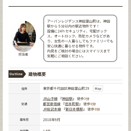
アーバンレジデンス神田富山町は、神田
駅から５分以内の駅近物件です！
設備に24ｈセキュリティ、宅配ボック
ス、オートロック、防犯カメラなどがあ
り、女性の一人暮らしでもファミリーでも
安心快適に暮らせる物件です。
内見をご検討の場合にはスマイリスまで
担当者
気軽にご相談ください。
Outline
建物概要
東京都千代田区神田富山町29
Map
住所
JR山手線
『
神田駅
』 徒歩
3
分
都営新宿線
『
岩本町駅
』 徒歩
6
分
交通
JR総武本線
『
新日本橋駅
』 徒歩
8
分
2018年9月
築年月
14戸
総戸数