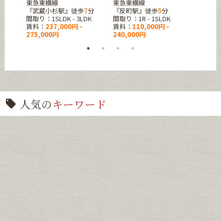
東急東横線
東急東横線
『東十
K
『武蔵小杉駅』徒歩
7
分
『反町駅』徒歩
5
分
間取り
間取り：1SLDK - 3LDK
間取り：1R - 1SLDK
賃料：
賃料：
237,000円 -
賃料：
110,000円 -
137,0
275,000円
240,000円
人気の
キーワード