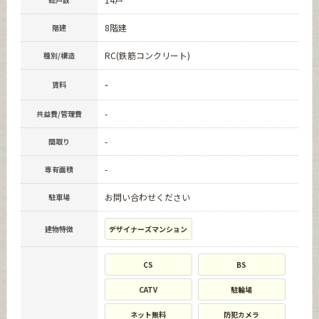
8階建
階建
RC(鉄筋コンクリート)
種別/構造
-
賃料
-
共益費/管理費
-
間取り
-
専有面積
お問い合わせください
駐車場
建物特徴
デザイナーズマンション
CS
BS
CATV
駐輪場
ネット無料
防犯カメラ