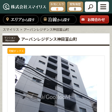
お気に入り
閲覧履歴
0
0
エリア
沿線
お問合わせ
から探す
から探す
スマイリス
アーバンレジデンス神田富山町
マンション
アーバンレジデンス神田富山町
Mansion
宅配ボックス