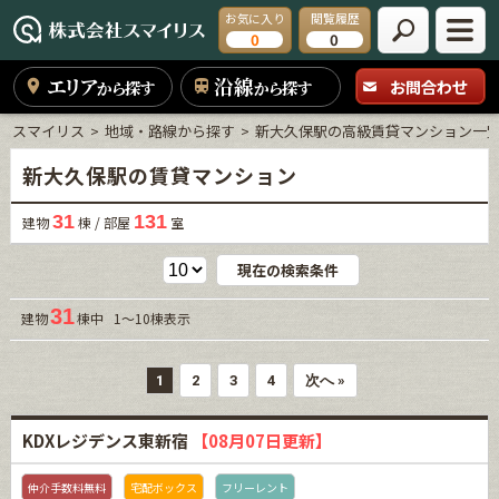
お気に入り
閲覧履歴
0
0
エリア
沿線
お問合わせ
から探す
から探す
スマイリス
地域・路線から探す
新大久保駅の高級賃貸マンション一
新大久保駅の賃貸マンション
31
131
建物
棟 / 部屋
室
現在の検索条件
31
建物
棟中 1～10棟表示
1
2
3
4
次へ »
KDXレジデンス東新宿
【08月07日更新】
仲介手数料無料
宅配ボックス
フリーレント