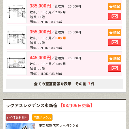
追加
385,000円
／管理費： 25,000円
敷/礼： 1.0ヶ月／ 2.0ヶ月
お問
階 数：1階
間/広：2LDK／83.56㎡
追加
355,000円
／管理費： 25,000円
敷/礼： 1.0ヶ月／
0.0ヶ月
お問
階 数：2階
間/広：2LDK／83.56㎡
追加
445,000円
／管理費： 25,000円
敷/礼： 1.0ヶ月／ 1.0ヶ月
お問
階 数：2階
間/広：1LDK／83.56㎡
全ての空室情報を表示 その他
件
3
ラクアスレジデンス東新宿
【08月06日更新】
仲介手数料無料
宅配ボックス
東京都新宿区大久保2-2-6