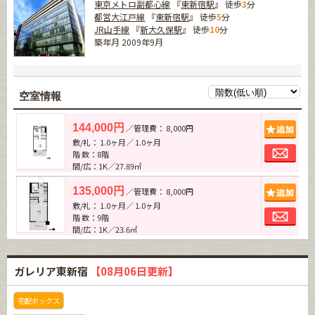
東京メトロ副都心線
『
東新宿駅
』 徒歩
3
分
都営大江戸線
『
東新宿駅
』 徒歩
5
分
JR山手線
『
新大久保駅
』 徒歩
10
分
築年月 2009年9月
空室情報
追加
144,000円
／管理費： 8,000円
敷/礼： 1.0ヶ月／ 1.0ヶ月
お問
階 数：8階
間/広：1K／27.89㎡
追加
135,000円
／管理費： 8,000円
敷/礼： 1.0ヶ月／ 1.0ヶ月
お問
階 数：9階
間/広：1K／23.6㎡
ガレリア東新宿
【08月06日更新】
宅配ボックス