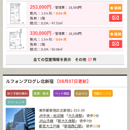
追加
253,000円
／管理費： 18,000円
敷/礼： 1.0ヶ月／
0.0ヶ月
お問
階 数：1階
間/広：2LDK／47.53㎡
追加
330,000円
／管理費： 18,000円
敷/礼： 1.0ヶ月／
0.0ヶ月
お問
階 数：1階
間/広：2LDK／60.08㎡
全ての空室情報を表示 その他
件
27
ルフォンプログレ北新宿
【08月07日更新】
仲介手数料無料
新築・築浅
ペット相談
礼金ゼロ
宅配ボックス
フリーレント
東京都新宿区北新宿1-353-39
JR中央・総武線
『
大久保駅
』 徒歩
3
分
JR山手線
『
新大久保駅
』 徒歩
8
分
都営大江戸線
『
新宿西口駅
』 徒歩
11
分