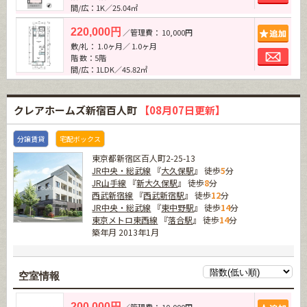
間/広：1K／25.04㎡
追加
220,000円
／管理費： 10,000円
敷/礼： 1.0ヶ月／ 1.0ヶ月
お問
階 数：5階
間/広：1LDK／45.82㎡
クレアホームズ新宿百人町
【08月07日更新】
分譲賃貸
宅配ボックス
東京都新宿区百人町2-25-13
JR中央・総武線
『
大久保駅
』 徒歩
5
分
JR山手線
『
新大久保駅
』 徒歩
8
分
西武新宿線
『
西武新宿駅
』 徒歩
12
分
JR中央・総武線
『
東中野駅
』 徒歩
14
分
東京メトロ東西線
『
落合駅
』 徒歩
14
分
築年月 2013年1月
空室情報
追加
200,000円
／管理費： 10,000円