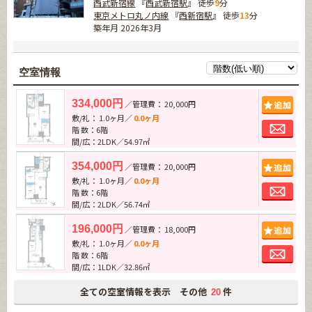
西武新宿線
『
西武新宿駅
』 徒歩
9
分
東京メトロ丸ノ内線
『
西新宿駅
』 徒歩
13
分
築年月 2026年3月
空室情報
追加
334,000円
／管理費： 20,000円
敷/礼： 1.0ヶ月／
0.0ヶ月
お問
階 数：6階
間/広：2LDK／54.97㎡
追加
354,000円
／管理費： 20,000円
敷/礼： 1.0ヶ月／
0.0ヶ月
お問
階 数：6階
間/広：2LDK／56.74㎡
追加
196,000円
／管理費： 18,000円
敷/礼： 1.0ヶ月／
0.0ヶ月
お問
階 数：6階
間/広：1LDK／32.86㎡
全ての空室情報を表示 その他
件
20