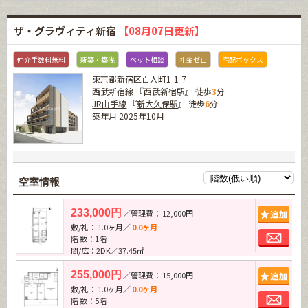
ザ・グラヴィティ新宿
【08月07日更新】
仲介手数料無料
新築・築浅
ペット相談
礼金ゼロ
宅配ボックス
東京都新宿区百人町1-1-7
西武新宿線
『
西武新宿駅
』 徒歩
3
分
JR山手線
『
新大久保駅
』 徒歩
6
分
築年月 2025年10月
空室情報
追加
233,000円
／管理費： 12,000円
敷/礼： 1.0ヶ月／
0.0ヶ月
お問
階 数：1階
間/広：2DK／37.45㎡
追加
255,000円
／管理費： 15,000円
敷/礼： 1.0ヶ月／
0.0ヶ月
お問
階 数：5階