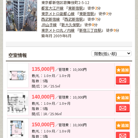
東京都新宿区歌舞伎町2-5-12
都営大江戸線
『
東新宿駅
』 徒歩
2
分
東京メトロ副都心線
『
東新宿駅
』 徒歩
3
分
西武新宿線
『
西武新宿駅
』 徒歩
7
分
JR山手線
『
新大久保駅
』 徒歩
8
分
東京メトロ丸ノ内線
『
新宿三丁目駅
』 徒歩
9
分
築年月 2009年6月
空室情報
追加
135,000円
／管理費： 10,000円
敷/礼： 1.0ヶ月／ 1.0ヶ月
お問
階 数：5階
間/広：1K／25.5㎡
追加
140,000円
／管理費： 10,000円
敷/礼： 1.0ヶ月／ 1.0ヶ月
お問
階 数：5階
間/広：1R／25.96㎡
追加
150,000円
／管理費： 10,000円
敷/礼： 1.0ヶ月／ 1.0ヶ月
お問
階 数：5階