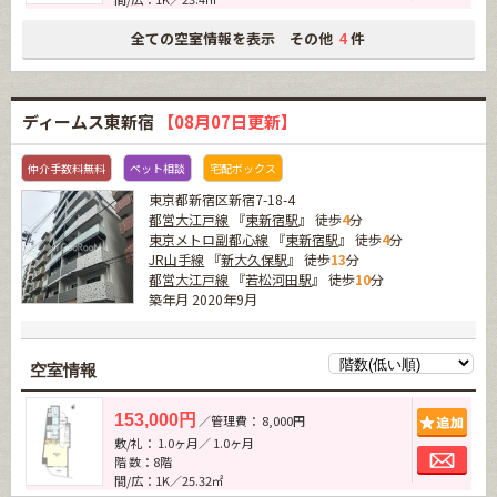
全ての空室情報を表示 その他
件
4
ディームス東新宿
【08月07日更新】
仲介手数料無料
ペット相談
宅配ボックス
東京都新宿区新宿7-18-4
都営大江戸線
『
東新宿駅
』 徒歩
4
分
東京メトロ副都心線
『
東新宿駅
』 徒歩
4
分
JR山手線
『
新大久保駅
』 徒歩
13
分
都営大江戸線
『
若松河田駅
』 徒歩
10
分
築年月 2020年9月
空室情報
追加
153,000円
／管理費： 8,000円
敷/礼： 1.0ヶ月／ 1.0ヶ月
お問
階 数：8階
間/広：1K／25.32㎡