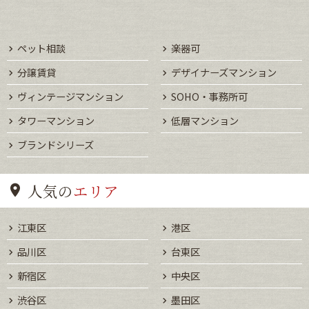
ペット相談
楽器可
分譲賃貸
デザイナーズマンション
ヴィンテージマンション
SOHO・事務所可
タワーマンション
低層マンション
ブランドシリーズ
人気の
エリア
江東区
港区
品川区
台東区
新宿区
中央区
渋谷区
墨田区