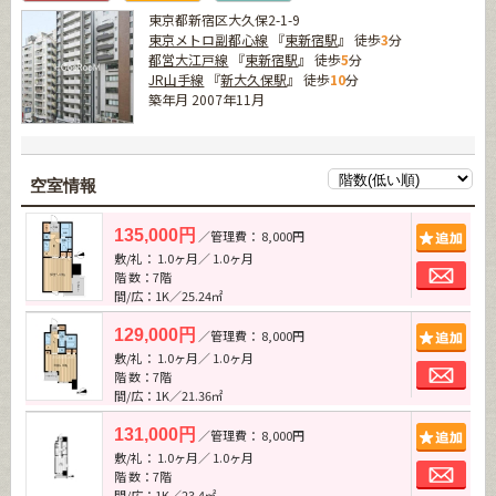
東京都新宿区大久保2-1-9
東京メトロ副都心線
『
東新宿駅
』 徒歩
3
分
都営大江戸線
『
東新宿駅
』 徒歩
5
分
JR山手線
『
新大久保駅
』 徒歩
10
分
築年月 2007年11月
空室情報
追加
135,000円
／管理費： 8,000円
敷/礼： 1.0ヶ月／ 1.0ヶ月
お問
階 数：7階
間/広：1K／25.24㎡
追加
129,000円
／管理費： 8,000円
敷/礼： 1.0ヶ月／ 1.0ヶ月
お問
階 数：7階
間/広：1K／21.36㎡
追加
131,000円
／管理費： 8,000円
敷/礼： 1.0ヶ月／ 1.0ヶ月
お問
階 数：7階
間/広：1K／23.4㎡