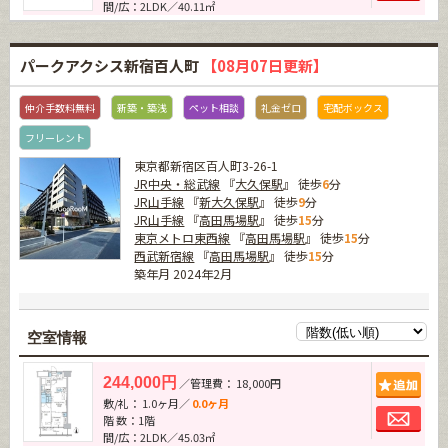
間/広：2LDK／40.11㎡
パークアクシス新宿百人町
【08月07日更新】
仲介手数料無料
新築・築浅
ペット相談
礼金ゼロ
宅配ボックス
フリーレント
東京都新宿区百人町3-26-1
JR中央・総武線
『
大久保駅
』 徒歩
6
分
JR山手線
『
新大久保駅
』 徒歩
9
分
JR山手線
『
高田馬場駅
』 徒歩
15
分
東京メトロ東西線
『
高田馬場駅
』 徒歩
15
分
西武新宿線
『
高田馬場駅
』 徒歩
15
分
築年月 2024年2月
空室情報
追加
244,000円
／管理費： 18,000円
敷/礼： 1.0ヶ月／
0.0ヶ月
お問
階 数：1階
間/広：2LDK／45.03㎡