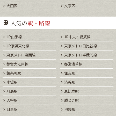
大田区
文京区
人気の
駅・路線
JR山手線
JR中央・総武線
JR京浜東北線
東京メトロ日比谷線
東京メトロ東西線
東京メトロ半蔵門線
都営大江戸線
都営浅草線
錦糸町駅
住吉駅
木場駅
渋谷駅
月島駅
恵比寿駅
入谷駅
勝どき駅
目黒駅
池袋駅