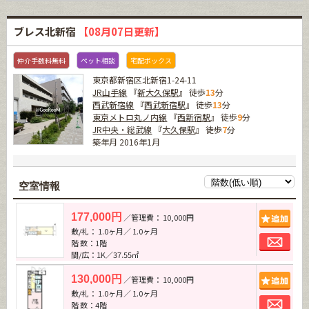
ブレス北新宿
【08月07日更新】
仲介手数料無料
ペット相談
宅配ボックス
東京都新宿区北新宿1-24-11
JR山手線
『
新大久保駅
』 徒歩
13
分
西武新宿線
『
西武新宿駅
』 徒歩
13
分
東京メトロ丸ノ内線
『
西新宿駅
』 徒歩
9
分
JR中央・総武線
『
大久保駅
』 徒歩
7
分
築年月 2016年1月
空室情報
追加
177,000円
／管理費： 10,000円
敷/礼： 1.0ヶ月／ 1.0ヶ月
お問
階 数：1階
間/広：1K／37.55㎡
追加
130,000円
／管理費： 10,000円
敷/礼： 1.0ヶ月／ 1.0ヶ月
お問
階 数：4階