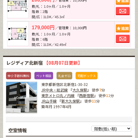
敷/礼： 1.0ヶ月／ 1.0ヶ月
お問
階 数：2階
間/広：1LDK／45.3㎡
追加
179,000円
／管理費： 10,000円
敷/礼： 1.0ヶ月／ 1.0ヶ月
お問
階 数：6階
間/広：1LDK／42.49㎡
レジディア北新宿
【08月07日更新】
仲介手数料無料
ペット相談
礼金ゼロ
宅配ボックス
東京都新宿区北新宿1-30-32
JR中央・総武線
『
大久保駅
』 徒歩
7
分
東京メトロ丸ノ内線
『
西新宿駅
』 徒歩
11
分
JR山手線
『
新大久保駅
』 徒歩
11
分
築年月 1997年4月
空室情報