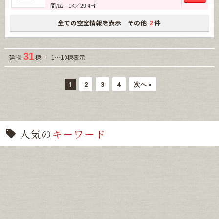
間/広：1K／29.4㎡
全ての空室情報を表示 その他
件
2
31
建物
棟中 1～10棟表示
1
2
3
4
次へ »
人気の
キーワード