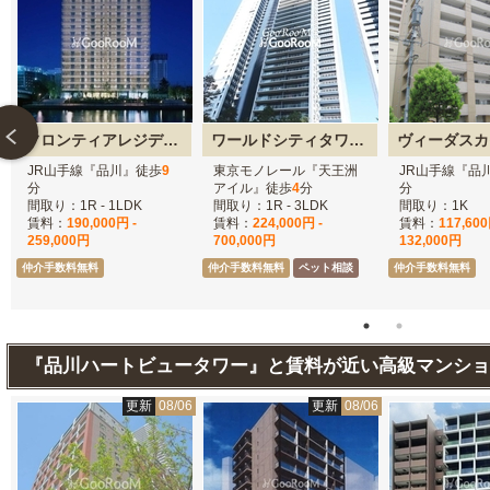
フロンティアレジデンスザタワー品川
ワールドシティタワーズ
JR山手線『品川』徒歩
9
東京モノレール『天王洲
JR山手線『品
分
アイル』徒歩
4
分
分
間取り：1R - 1LDK
間取り：1R - 3LDK
間取り：1K
賃料：
190,000円 -
賃料：
224,000円 -
賃料：
117,600
259,000円
700,000円
132,000円
仲介手数料無料
仲介手数料無料
ペット相談
仲介手数料無料
『品川ハートビュータワー』と賃料が近い高級マンショ
6
更新
08/06
更新
08/06