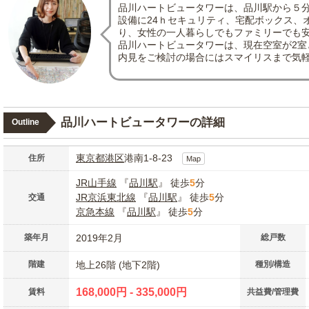
品川ハートビュータワーは、品川駅から５
設備に24ｈセキュリティ、宅配ボックス、
り、女性の一人暮らしでもファミリーでも
品川ハートビュータワーは、現在空室が2室
内見をご検討の場合にはスマイリスまで気
品川ハートビュータワーの詳細
Outline
東京都
港区
港南1-8-23
住所
Map
JR山手線
『
品川駅
』 徒歩
5
分
JR京浜東北線
『
品川駅
』 徒歩
5
分
交通
京急本線
『
品川駅
』 徒歩
5
分
築年月
2019年2月
総戸数
階建
地上26階 (地下2階)
種別/構造
168,000円 - 335,000円
賃料
共益費/管理費