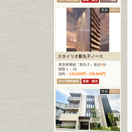
更新
08/06
スタイリオ新丸子ノース
東急東横線『新丸子』徒歩
0
分
間取り：1K
賃料：
134,000円 - 139,000円
仲介手数料無料
新築・築浅
更新
08/06
更新
08/06
更新
08/06
更新
08/0