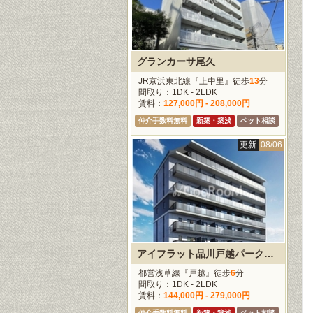
グランカーサ尾久
JR京浜東北線『上中里』徒歩
13
分
間取り：1DK - 2LDK
賃料：
127,000円 - 208,000円
仲介手数料無料
新築・築浅
ペット相談
更新
08/06
アイフラット品川戸越パークサイド
都営浅草線『戸越』徒歩
6
分
間取り：1DK - 2LDK
賃料：
144,000円 - 279,000円
仲介手数料無料
新築・築浅
ペット相談