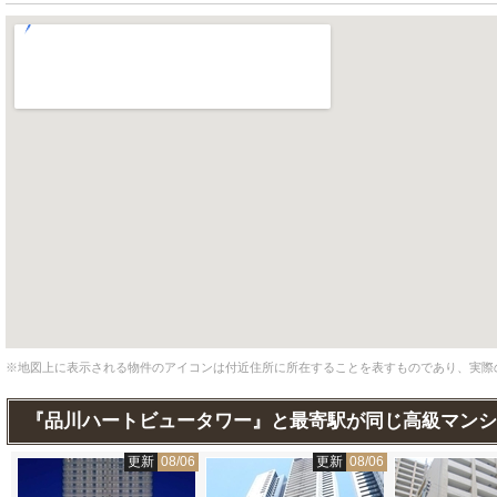
※地図上に表示される物件のアイコンは付近住所に所在することを表すものであり、実際
『品川ハートビュータワー』と最寄駅が同じ高級マンシ
6
更新
08/06
更新
08/06