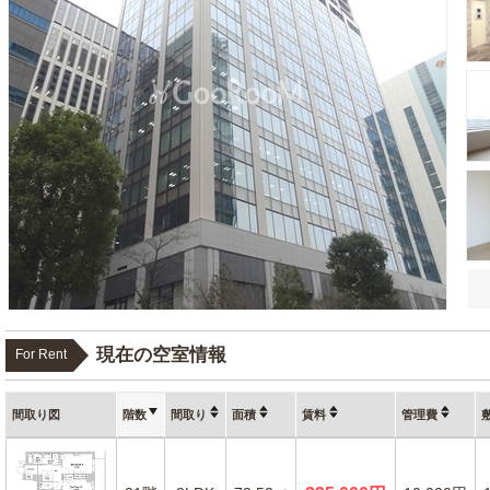
現在の空室情報
For Rent
間取り図
階数
間取り
面積
賃料
管理費