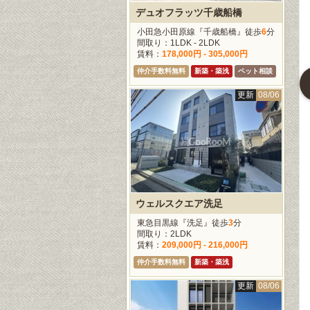
デュオフラッツ千歳船橋
小田急小田原線『千歳船橋』徒歩
6
分
間取り：1LDK - 2LDK
賃料：
178,000円 - 305,000円
仲介手数料無料
新築・築浅
ペット相談
バウスフラッツ品川キャナルサイド
ロイヤルパークス品川
レジディア高輪桂坂
更新
08/06
ノレール『天王洲
JR山手線『品川』徒歩
11
都営浅草線『泉岳寺』徒
』徒歩
8
分
分
歩
6
分
1R - 2LDK
間取り：1LDK - 3LDK
間取り：1K
128,000円 -
賃料：
243,000円 -
賃料：
126,000円 -
00円
1,290,000円
140,000円
料無料
仲介手数料無料
新築・築浅
仲介手数料無料
ペット相談
ウェルスクエア洗足
東急目黒線『洗足』徒歩
3
分
間取り：2LDK
賃料：
209,000円 - 216,000円
更新
08/06
更新
08/06
更新
08/0
仲介手数料無料
新築・築浅
更新
08/06