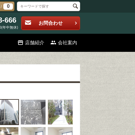
0
り
8-666
お問合わせ
0(年中無休)
店舗紹介
会社案内