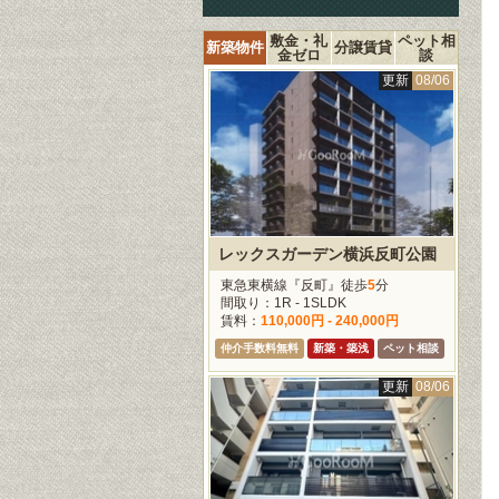
敷金・礼
ペット相
新築物件
分譲賃貸
金ゼロ
談
更新
08/06
レックスガーデン横浜反町公園
東急東横線『反町』徒歩
5
分
間取り：1R - 1SLDK
賃料：
110,000円 - 240,000円
仲介手数料無料
新築・築浅
ペット相談
更新
08/06