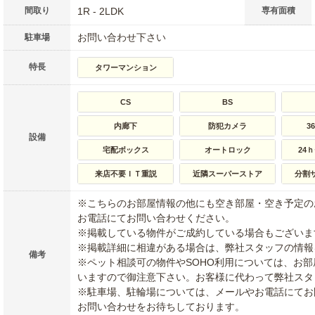
間取り
1R - 2LDK
専有面積
お問い合わせ下さい
駐車場
特長
タワーマンション
CS
BS
内廊下
防犯カメラ
3
設備
宅配ボックス
オートロック
24
来店不要ＩＴ重説
近隣スーパーストア
分割
※こちらのお部屋情報の他にも空き部屋・空き予定の
お電話にてお問い合わせください。
※掲載している物件がご成約している場合もございま
※掲載詳細に相違がある場合は、弊社スタッフの情報
備考
※ペット相談可の物件やSOHO利用については、お
いますので御注意下さい。お客様に代わって弊社スタ
※駐車場、駐輪場については、メールやお電話にてお
お問い合わせをお待ちしております。