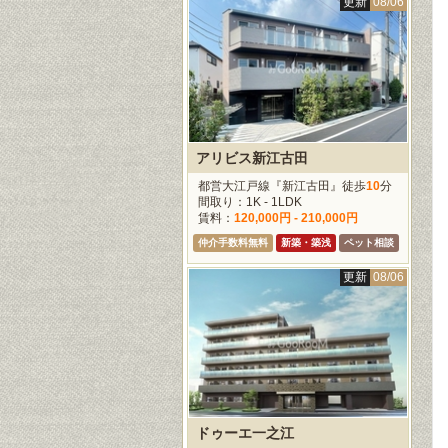
更新
08/06
アリビス新江古田
都営大江戸線『新江古田』徒歩
10
分
間取り：1K - 1LDK
賃料：
120,000円 - 210,000円
仲介手数料無料
新築・築浅
ペット相談
更新
08/06
ドゥーエ一之江