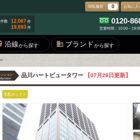
0
閲覧履歴
お気に入
0120-86
12,067
物件数
件
19,893
数
件
営業時間：10:00～19:0
沿線
ブランド
から探す
から探す
ー
品川ハートビュータワー
【07月29日更新】
マンション
Mansion
宅配ボックス