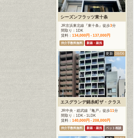
シーズンフラッツ東十条
JR京浜東北線『東十条』徒歩
3
分
間取り：1DK
賃料：
134,000円 - 137,000円
仲介手数料無料
新築・築浅
更新
08/06
エスグランデ錦糸町ザ・クラス
JR中央・総武線『亀戸』徒歩
11
分
間取り：1DK - 1LDK
賃料：
140,000円 - 208,000円
仲介手数料無料
新築・築浅
ペット相談