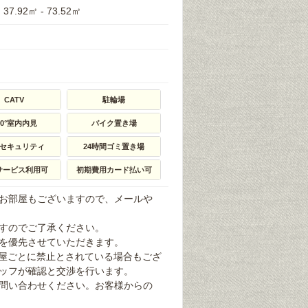
37.92㎡ - 73.52㎡
CATV
駐輪場
60°室内内見
バイク置き場
ｈセキュリティ
24時間ゴミ置き場
サービス利用可
初期費用カード払い可
お部屋もございますので、メールや
すのでご了承ください。
を優先させていただきます。
部屋ごとに禁止とされている場合もござ
ッフが確認と交渉を行います。
問い合わせください。お客様からの