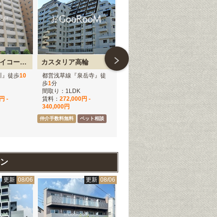
ヴィーダスカイコート品川
カスタリア高輪
シティタワー品川
川』徒歩
10
都営浅草線『泉岳寺』徒
JR山手線『品川』徒歩
10
東
歩
1
分
分
ア
間取り：1LDK
間取り：3LDK
間取
円 -
賃料：
272,000円 -
賃料：
320,000円 -
賃
340,000円
430,000円
31
仲介手数料無料
ペット相談
仲介手数料無料
ペット相談
仲介
ン
更新
08/06
更新
08/06
更新
08/06