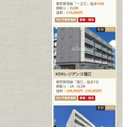
都営新宿線『一之江』徒歩
10
分
間取り：2LDK
賃料：
179,000円
仲介手数料無料
新築・築浅
更新
08/06
KDXレジデンス瑞江
都営新宿線『瑞江』徒歩
7
分
間取り：1K - 2LDK
賃料：
109,000円 - 210,000円
仲介手数料無料
新築・築浅
更新
08/06