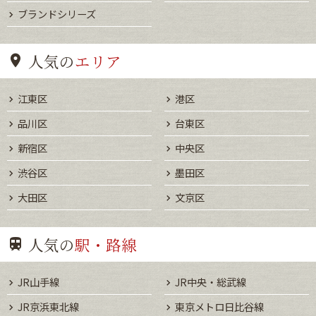
ブランドシリーズ
人気の
エリア
江東区
港区
品川区
台東区
新宿区
中央区
渋谷区
墨田区
大田区
文京区
人気の
駅・路線
JR山手線
JR中央・総武線
JR京浜東北線
東京メトロ日比谷線