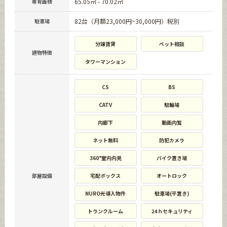
65.05㎡ - 70.02㎡
専有面積
82台（月額23,000円~30,000円）税別
駐車場
分譲賃貸
ペット相談
建物特徴
タワーマンション
CS
BS
CATV
駐輪場
内廊下
動画内覧
ネット無料
防犯カメラ
360°室内内見
バイク置き場
部屋設備
宅配ボックス
オートロック
NURO光導入物件
駐車場(平置き)
トランクルーム
24ｈセキュリティ