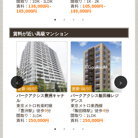
間取り：1DK - 1LDK
間取り：1K - 2K
間取り：
賃料：
136,000円 -
賃料：
105,000円 -
賃料：
165,000円
188,000円
230,0
賃料が近い高級マンション
更新 08/07
更新 08/07
更新 08
羽サウ
パークアクシス豊洲キャナ
パークアクシス飯田橋レジ
アーバ
ル
デンス
町
東京メトロ有楽町線
東京メトロ東西線
東京メ
『豊洲駅』徒歩
9
分
『飯田橋駅』徒歩
4
分
『水天
間取り：1LDK
間取り：1LDK
間取り：
賃料：
250,000円
賃料：
250,000円
賃料：