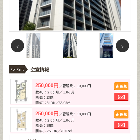
For Rent
空室情報
追加
250,000円
／管理費： 10,000円
敷/礼： 2.0ヶ月／ 1.0ヶ月
お問
階 数：13階
間/広：3LDK／65.05㎡
追加
250,000円
／管理費： 10,000円
敷/礼： 2.0ヶ月／ 1.0ヶ月
お問
階 数：15階
間/広：2SLDK／70.02㎡