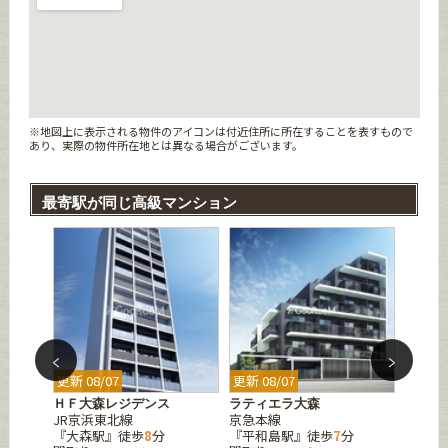
※地図上に表示される物件のアイコンは付近住所に所在することを表すもので
あり、実際の物件所在地とは異なる場合がございます。
最寄駅が同じ高級マンション
更新 08/07
更新 08/07
更新 08
ＨＦ大森レジデンス
ラティエラ大森
ザ・パ
JR京浜東北線
京急本線
JR京
『大森駅』徒歩
8
分
『平和島駅』徒歩
7
分
『大森