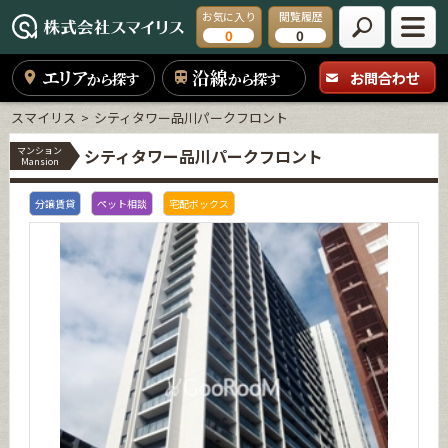
お気に入り
閲覧履歴
0
0
エリア
沿線
お問合わせ
から探す
から探す
スマイリス
シティタワー品川パークフロント
マンション
シティタワー品川パークフロント
Mansion
分譲賃貸
ペット相談
宅配ボックス