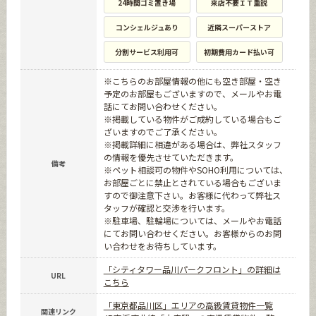
24時間ゴミ置き場
来店不要ＩＴ重説
コンシェルジュあり
近隣スーパーストア
分割サービス利用可
初期費用カード払い可
※こちらのお部屋情報の他にも空き部屋・空き
予定のお部屋もございますので、メールやお電
話にてお問い合わせください。
※掲載している物件がご成約している場合もご
ざいますのでご了承ください。
※掲載詳細に相違がある場合は、弊社スタッフ
の情報を優先させていただきます。
備考
※ペット相談可の物件やSOHO利用については、
お部屋ごとに禁止とされている場合もございま
すので御注意下さい。お客様に代わって弊社ス
タッフが確認と交渉を行います。
※駐車場、駐輪場については、メールやお電話
にてお問い合わせください。お客様からのお問
い合わせをお待ちしています。
「シティタワー品川パークフロント」の詳細は
URL
こちら
「東京都品川区」エリアの高級賃貸物件一覧
関連リンク