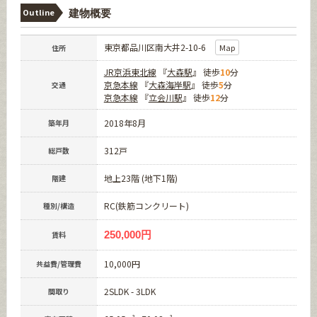
Outline
建物概要
東京都品川区南大井2-10-6
Map
住所
JR京浜東北線
『
大森駅
』 徒歩
10
分
京急本線
『
大森海岸駅
』 徒歩
5
分
交通
京急本線
『
立会川駅
』 徒歩
12
分
2018年8月
築年月
312戸
総戸数
地上23階 (地下1階)
階建
RC(鉄筋コンクリート)
種別/構造
250,000円
賃料
10,000円
共益費/管理費
2SLDK - 3LDK
間取り