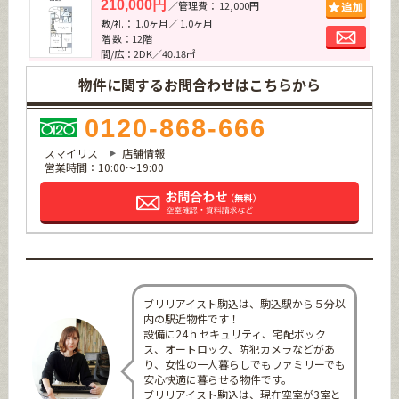
追加
210,000円
／管理費： 12,000円
敷/礼： 1.0ヶ月／ 1.0ヶ月
お問
階 数：12階
間/広：2DK／40.18㎡
物件に関するお問合わせはこちらから
0120-868-666
スマイリス
店舗情報
営業時間：10:00～19:00
ブリリアイスト駒込は、駒込駅から５分以
内の駅近物件です！
設備に24ｈセキュリティ、宅配ボック
ス、オートロック、防犯カメラなどがあ
り、女性の一人暮らしでもファミリーでも
安心快適に暮らせる物件です。
ブリリアイスト駒込は、現在空室が3室と