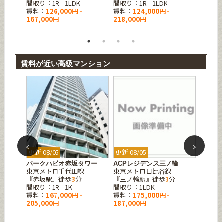
間取り：1R - 1LDK
間取り：1R - 1LDK
間取り：1
賃料：
126,000円 -
賃料：
124,000円 -
賃料：
167,000円
218,000円
244,0
賃料が近い高級マンション
更新 08/05
更新 08/05
更新 08
ンスザ
パークハビオ赤坂タワー
ACPレジデンス三ノ輪
ライオ
東京メトロ千代田線
東京メトロ日比谷線
坂
『赤坂駅』徒歩
3
分
『三ノ輪駅』徒歩
3
分
東京メ
間取り：1R - 1K
間取り：1LDK
『乃木
賃料：
167,000円 -
賃料：
175,000円 -
間取り
205,000円
187,000円
賃料：