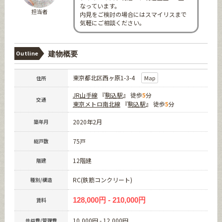
なっています。
担当者
内見をご検討の場合にはスマイリスまで
気軽にご相談ください。
Outline
建物概要
東京都北区西ヶ原1-3-4
Map
住所
JR山手線
『
駒込駅
』 徒歩
5
分
交通
東京メトロ南北線
『
駒込駅
』 徒歩
5
分
2020年2月
築年月
75戸
総戸数
12階建
階建
RC(鉄筋コンクリート)
種別/構造
128,000円 - 210,000円
賃料
10,000円 - 12,000円
共益費/管理費