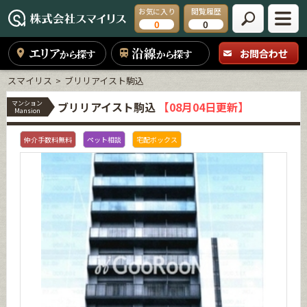
お気に入り
閲覧履歴
0
0
エリア
沿線
お問合わせ
から探す
から探す
スマイリス
ブリリアイスト駒込
マンション
ブリリアイスト駒込
【08月04日更新】
Mansion
仲介手数料無料
ペット相談
宅配ボックス