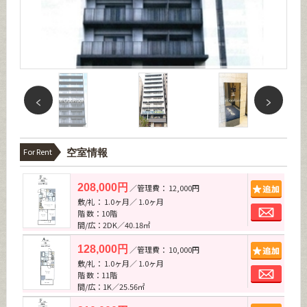
For Rent
空室情報
追加
208,000円
／管理費： 12,000円
敷/礼： 1.0ヶ月／ 1.0ヶ月
お問
階 数：10階
間/広：2DK／40.18㎡
追加
128,000円
／管理費： 10,000円
敷/礼： 1.0ヶ月／ 1.0ヶ月
お問
階 数：11階
間/広：1K／25.56㎡