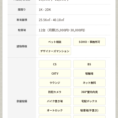
1K - 2DK
間取り
25.56㎡ - 40.18㎡
専有面積
12台（月額25,000円~30,000円）
駐車場
ペット相談
SOHO・事務所可
建物特徴
デザイナーズマンション
CS
BS
CATV
駐輪場
ラウンジ
ネット無料
防犯カメラ
360°室内内見
部屋設備
バイク置き場
宅配ボックス
オートロック
駐車場(平置き)