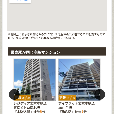
※地図上に表示される物件のアイコンは付近住所に所在することを表すもので
あり、実際の物件所在地とは異なる場合がございます。
最寄駅が同じ高級マンション
更新 08/05
更新 08/05
更新 08
レジディア文京本駒込
アイフラット文京本駒込
アンビ
東京メトロ南北線
JR山手線
JR山
『本駒込駅』徒歩
5
分
『駒込駅』徒歩
7
分
『駒込