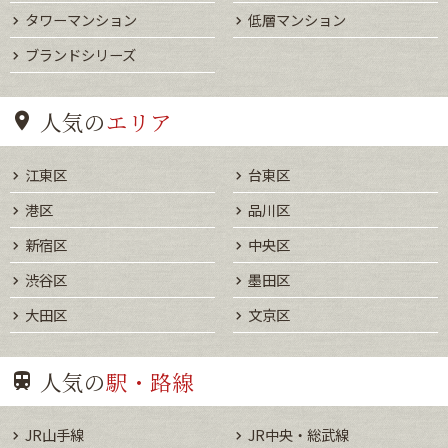
タワーマンション
低層マンション
ブランドシリーズ
人気の
エリア
江東区
台東区
港区
品川区
新宿区
中央区
渋谷区
墨田区
大田区
文京区
人気の
駅・路線
JR山手線
JR中央・総武線