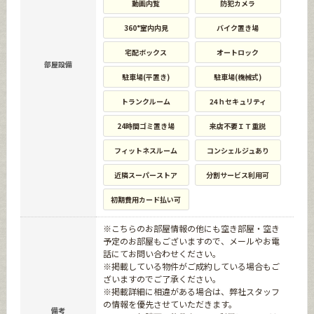
動画内覧
防犯カメラ
360°室内内見
バイク置き場
宅配ボックス
オートロック
部屋設備
駐車場(平置き)
駐車場(機械式)
トランクルーム
24ｈセキュリティ
24時間ゴミ置き場
来店不要ＩＴ重説
フィットネスルーム
コンシェルジュあり
近隣スーパーストア
分割サービス利用可
初期費用カード払い可
※こちらのお部屋情報の他にも空き部屋・空き
予定のお部屋もございますので、メールやお電
話にてお問い合わせください。
※掲載している物件がご成約している場合もご
ざいますのでご了承ください。
※掲載詳細に相違がある場合は、弊社スタッフ
の情報を優先させていただきます。
備考