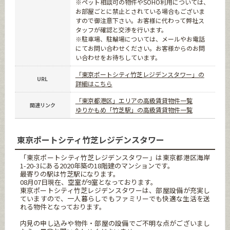
※ペット相談可の物件やSOHO利用については、
お部屋ごとに禁止とされている場合もございま
すので御注意下さい。お客様に代わって弊社ス
タッフが確認と交渉を行います。
※駐車場、駐輪場については、メールやお電話
にてお問い合わせください。お客様からのお問
い合わせをお待ちしています。
「東京ポートシティ竹芝レジデンスタワー」の
URL
詳細はこちら
「東京都港区」エリアの高級賃貸物件一覧
関連リンク
ゆりかもめ「竹芝駅」の高級賃貸物件一覧
東京ポートシティ竹芝レジデンスタワー
「東京ポートシティ竹芝レジデンスタワー」は東京都港区海岸
1-20-3にある2020年築の18階建のマンションです。
最寄りの駅は竹芝駅になります。
08月07日現在、空室が9室となっております。
東京ポートシティ竹芝レジデンスタワーは、部屋設備が充実し
ていますので、一人暮らしでもファミリーでも快適な生活を送
れる物件となっております。
内見の申し込みや物件・部屋の設備でご不明な点がございまし