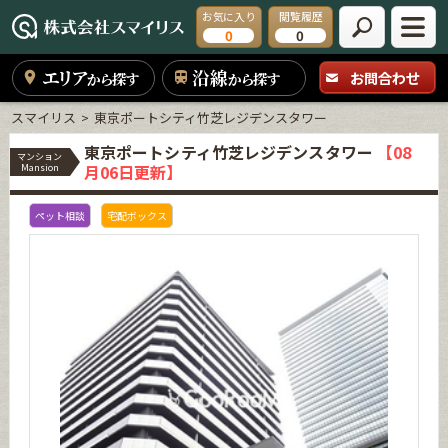
お気に入り
閲覧履歴
0
0
エリア
沿線
お問合わせ
から探す
から探す
スマイリス
東京ポートシティ竹芝レジデンスタワー
東京ポートシティ竹芝レジデンスタワー
【08
マンション
月06日更新】
Mansion
ペット相談
宅配ボックス