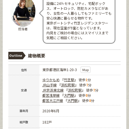
設備に24ｈセキュリティ、宅配ボック
ス、オートロック、防犯カメラなどがあ
り、女性の一人暮らしでもファミリーでも
安心快適に暮らせる物件です。
東京ポートシティ竹芝レジデンスタワー
は、現在空室が9室となっています。
担当者
内見をご検討の場合にはスマイリスまで
気軽にご相談ください。
Outline
建物概要
東京都港区海岸1-20-3
Map
住所
ゆりかもめ
『
竹芝駅
』 徒歩
1
分
JR山手線
『
浜松町駅
』 徒歩
7
分
JR京浜東北線
『
浜松町駅
』 徒歩
7
分
交通
都営浅草線
『
大門駅
』 徒歩
8
分
都営大江戸線
『
大門駅
』 徒歩
8
分
2020年6月
築年月
182戸
総戸数