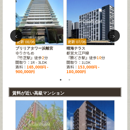
更新 08/06
更新 07/06
更新 06
町
ブリリアタワー浜離宮
晴海テラス
パーク
ゆりかもめ
都営大江戸線
ゆりか
『竹芝駅』徒歩
2
分
『勝どき駅』徒歩
10
分
『竹芝
間取り：1R - 3LDK
間取り：1LDK
間取り：
賃料：
165,000円 -
賃料：
153,000円 -
賃料：
900,000円
180,000円
賃料が近い高級マンション