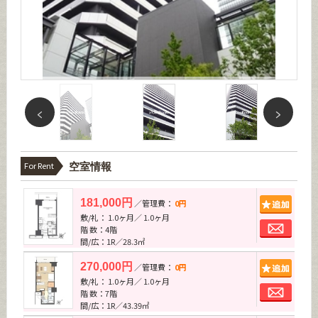
For Rent
空室情報
追加
181,000円
／管理費：
0円
敷/礼： 1.0ヶ月／ 1.0ヶ月
お問
階 数：4階
間/広：1R／28.3㎡
追加
270,000円
／管理費：
0円
敷/礼： 1.0ヶ月／ 1.0ヶ月
お問
階 数：7階
間/広：1R／43.39㎡