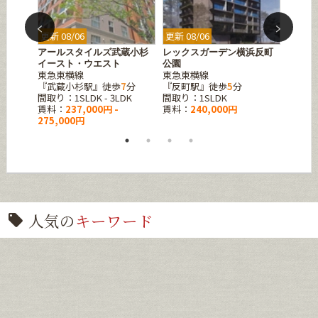
更新 08/06
更新 08/06
更新 08
アールスタイルズ武蔵小杉
レックスガーデン横浜反町
エスグ
イースト・ウエスト
公園
ラス
分
東急東横線
東急東横線
JR中
『武蔵小杉駅』徒歩
7
分
『反町駅』徒歩
5
分
『亀戸
間取り：1SLDK - 3LDK
間取り：1SLDK
間取り：
賃料：
237,000円 -
賃料：
240,000円
賃料：
275,000円
208,0
人気の
キーワード