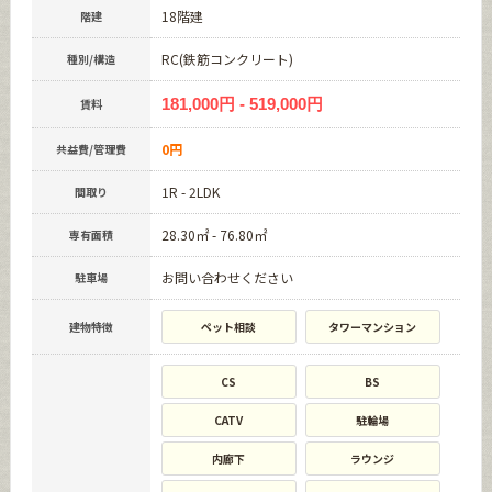
18階建
階建
RC(鉄筋コンクリート)
種別/構造
181,000円 - 519,000円
賃料
0円
共益費/管理費
1R - 2LDK
間取り
28.30㎡ - 76.80㎡
専有面積
お問い合わせください
駐車場
建物特徴
ペット相談
タワーマンション
CS
BS
CATV
駐輪場
内廊下
ラウンジ