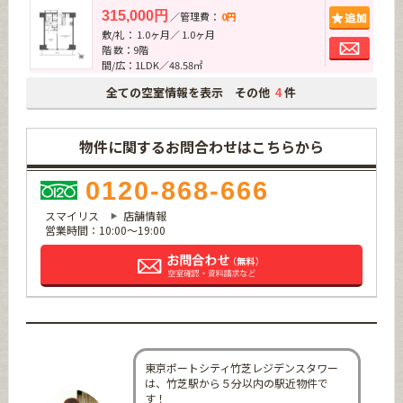
追加
315,000円
／管理費：
0円
敷/礼： 1.0ヶ月／ 1.0ヶ月
お問
階 数：9階
間/広：1LDK／48.58㎡
全ての空室情報を表示 その他
件
4
物件に関するお問合わせはこちらから
0120-868-666
スマイリス
店舗情報
営業時間：10:00～19:00
東京ポートシティ竹芝レジデンスタワー
は、竹芝駅から５分以内の駅近物件で
す！