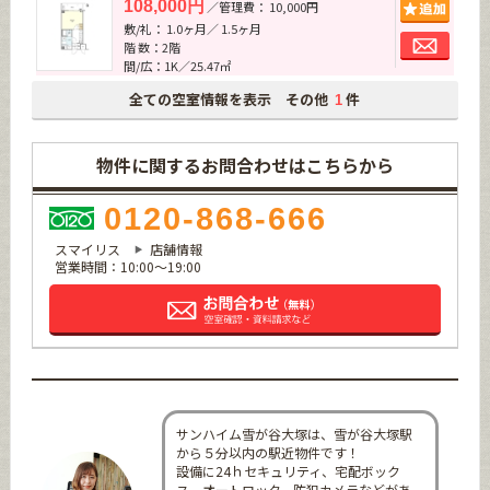
追加
108,000円
／管理費： 10,000円
敷/礼： 1.0ヶ月／ 1.5ヶ月
お問
階 数：2階
間/広：1K／25.47㎡
全ての空室情報を表示 その他
件
1
物件に関するお問合わせはこちらから
0120-868-666
スマイリス
店舗情報
営業時間：10:00～19:00
サンハイム雪が谷大塚は、雪が谷大塚駅
から５分以内の駅近物件です！
設備に24ｈセキュリティ、宅配ボック
ス、オートロック、防犯カメラなどがあ