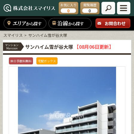
お気に入り
閲覧履歴
0
0
エリア
沿線
お問合わせ
から探す
から探す
スマイリス
サンハイム雪が谷大塚
マンション
サンハイム雪が谷大塚
【08月06日更新】
Mansion
仲介手数料無料
宅配ボックス