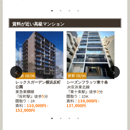
賃料が近い高級マンション
更新 08/06
更新 08/06
更新 08
レックスガーデン横浜反町
シーズンフラッツ東十条
エスグ
JR京浜東北線
公園
ラス
東急東横線
『東十条駅』徒歩
3
分
JR中
『反町駅』徒歩
5
分
間取り：1DK
『亀戸
間取り：1R
賃料：
134,000円 -
間取り：1
賃料：
110,000円 -
137,000円
賃料：
152,000円
157,0