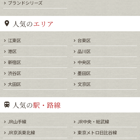
ブランドシリーズ
人気の
エリア
江東区
台東区
港区
品川区
新宿区
中央区
渋谷区
墨田区
大田区
文京区
人気の
駅・路線
JR山手線
JR中央・総武線
JR京浜東北線
東京メトロ日比谷線