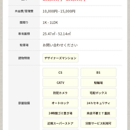
10,000円 - 15,000円
共益費/管理費
1K - 1LDK
間取り
25.47㎡ - 52.14㎡
専有面積
お問い合わせください
駐車場
建物特徴
デザイナーズマンション
CS
BS
CATV
駐輪場
防犯カメラ
宅配ボックス
部屋設備
オートロック
24ｈセキュリティ
24時間ゴミ置き場
来店不要ＩＴ重説
近隣スーパーストア
分割サービス利用可