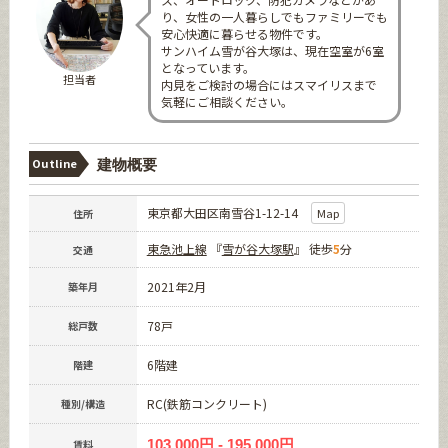
り、女性の一人暮らしでもファミリーでも
安心快適に暮らせる物件です。
サンハイム雪が谷大塚は、現在空室が6室
となっています。
担当者
内見をご検討の場合にはスマイリスまで
気軽にご相談ください。
Outline
建物概要
東京都大田区南雪谷1-12-14
Map
住所
東急池上線
『
雪が谷大塚駅
』 徒歩
5
分
交通
2021年2月
築年月
78戸
総戸数
6階建
階建
RC(鉄筋コンクリート)
種別/構造
103,000円 - 195,000円
賃料