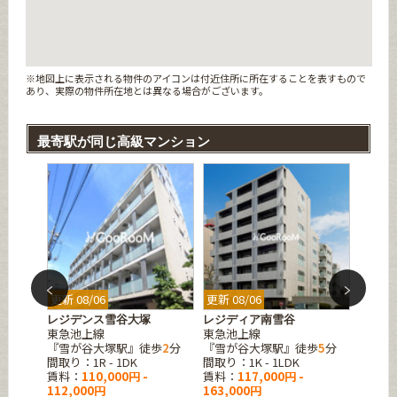
※地図上に表示される物件のアイコンは付近住所に所在することを表すもので
あり、実際の物件所在地とは異なる場合がございます。
最寄駅が同じ高級マンション
更新 08/06
更新 08/06
更新 08
塚
レジデンス雪谷大塚
レジディア南雪谷
サンハ
東急池上線
東急池上線
東急池
歩
2
分
『雪が谷大塚駅』徒歩
2
分
『雪が谷大塚駅』徒歩
5
分
『雪が
間取り：1R - 1DK
間取り：1K - 1LDK
間取り：1
賃料：
110,000円 -
賃料：
117,000円 -
賃料：
112,000円
163,000円
195,0