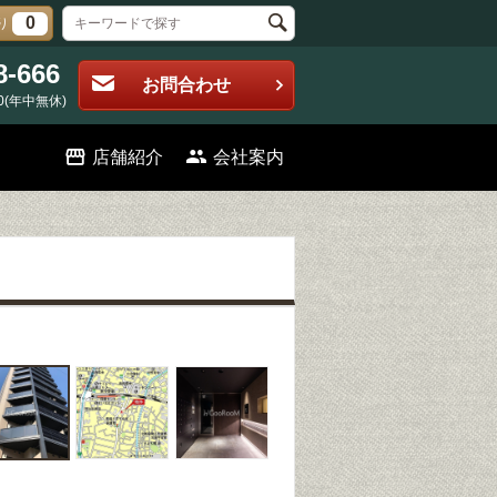
0
り
8-666
お問合わせ
0(年中無休)
店舗紹介
会社案内