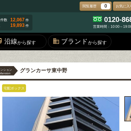
0
閲覧履歴
お気に入
0120-86
12,067
物件数
件
19,893
数
件
営業時間：10:00～19:0
沿線
ブランド
から探す
から探す
グランカーサ東中野
マンション
Mansion
宅配ボックス