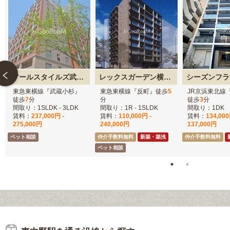
アールスタイルズ武蔵小杉イースト・ウエスト
レックスガーデン横浜反町公園
東急東横線『武蔵小杉』
東急東横線『反町』徒歩
5
JR京浜東北線
徒歩
7
分
分
徒歩
3
分
間取り：1SLDK - 3LDK
間取り：1R - 1SLDK
間取り：1DK
賃料：
237,000円 -
賃料：
110,000円 -
賃料：
134,000
275,000円
240,000円
137,000円
ペット相談
仲介手数料無料
新築・築浅
仲介手数料無料
ペット相談