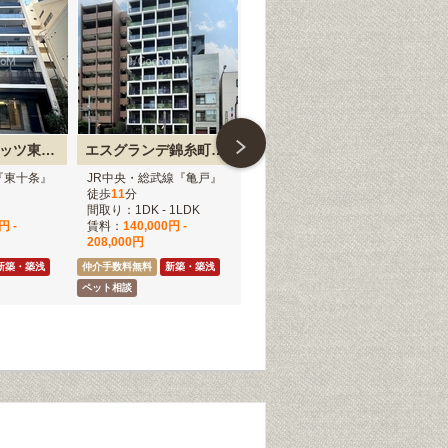
シーズンフラッツ東十条
エスグランデ錦糸町ザ・クラス
アリビス新江古田
ド
『東十条』
JR中央・総武線『亀戸』
都営大江戸線『新江古
都
徒歩
11
分
田』徒歩
10
分
歩
1
間取り：1DK - 1LDK
間取り：1K - 1LDK
間取
円 -
賃料：
140,000円 -
賃料：
120,000円 -
賃
208,000円
210,000円
仲介
新築・築浅
仲介手数料無料
新築・築浅
仲介手数料無料
新築・築浅
ペット相談
ペット相談