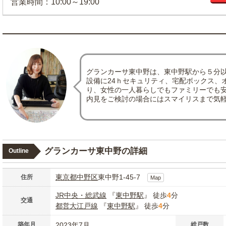
営業時間：10:00～19:00
グランカーサ東中野は、東中野駅から５分
設備に24ｈセキュリティ、宅配ボックス、
り、女性の一人暮らしでもファミリーでも
内見をご検討の場合にはスマイリスまで気
グランカーサ東中野の詳細
Outline
東京都
中野区
東中野1-45-7
住所
Map
JR中央・総武線
『
東中野駅
』 徒歩
4
分
交通
都営大江戸線
『
東中野駅
』 徒歩
4
分
築年月
2023年7月
総戸数