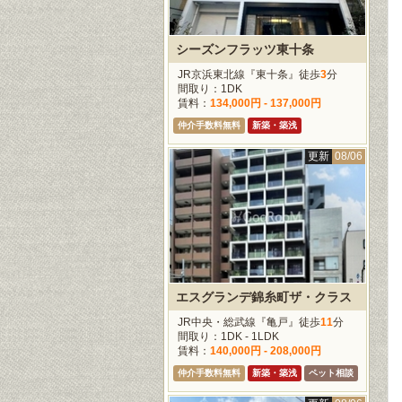
シーズンフラッツ東十条
JR京浜東北線『東十条』徒歩
3
分
間取り：1DK
賃料：
134,000円 - 137,000円
仲介手数料無料
新築・築浅
更新
08/06
エスグランデ錦糸町ザ・クラス
JR中央・総武線『亀戸』徒歩
11
分
間取り：1DK - 1LDK
賃料：
140,000円 - 208,000円
仲介手数料無料
新築・築浅
ペット相談