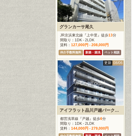
グランカーサ尾久
JR京浜東北線『上中里』徒歩
13
分
間取り：1DK - 2LDK
賃料：
127,000円 - 208,000円
仲介手数料無料
新築・築浅
ペット相談
更新
08/06
アイフラット品川戸越パークサイド
都営浅草線『戸越』徒歩
6
分
間取り：1DK - 2LDK
賃料：
144,000円 - 279,000円
仲介手数料無料
新築・築浅
ペット相談