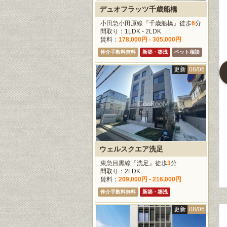
デュオフラッツ千歳船橋
小田急小田原線『千歳船橋』徒歩
6
分
間取り：1LDK - 2LDK
賃料：
178,000円 - 305,000円
仲介手数料無料
新築・築浅
ペット相談
更新
08/06
ーエ一之江
レジデンス白金パークフロント
グランカーサ文京千石
宿線『一之江』徒
東京メトロ南北線『白金
都営三田線『千石』徒歩
3
分
高輪』徒歩
6
分
分
：2LDK
間取り：1K - 1LDK
間取り：1LDK - 2LDK
179,000円
賃料：
155,000円 -
賃料：
159,000円 -
340,000円
209,000円
料無料
新築・築浅
仲介手数料無料
仲介手数料無料
ウェルスクエア洗足
東急目黒線『洗足』徒歩
3
分
間取り：2LDK
賃料：
209,000円 - 216,000円
仲介手数料無料
新築・築浅
更新
08/06