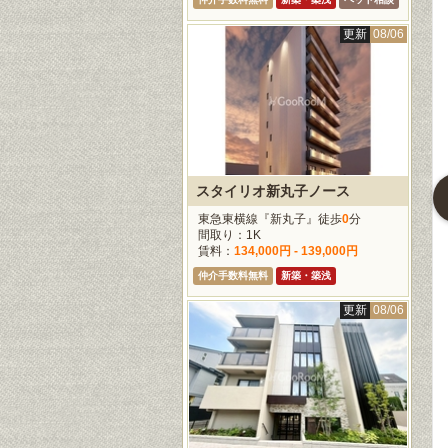
更新
08/06
更新
08/04
更新
08/04
更新
08/0
スタイリオ新丸子ノース
プレール・ドゥーク東中野
プライムブリス東中野駅前
クレアホームズ新宿百人町
東急東横線『新丸子』徒歩
0
分
間取り：1K
央線(快速)『東中
JR中央・総武線『東中
JR中央・総武線『大久
賃料：
134,000円 - 139,000円
歩
5
分
野』徒歩
1
分
保』徒歩
5
分
：1K
間取り：1DK - 1LDK
間取り：1LDK
仲介手数料無料
新築・築浅
133,000円
賃料：
145,000円 -
賃料：
179,000円 -
150,000円
200,000円
更新
08/06
料無料
ペット相談
仲介手数料無料
新築・築浅
更新
08/06
更新
08/06
更新
08/0