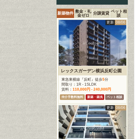
敷金・礼
ペット相
新築物件
分譲賃貸
金ゼロ
談
更新
08/06
レックスガーデン横浜反町公園
東急東横線『反町』徒歩
5
分
間取り：1R - 1SLDK
賃料：
110,000円 - 240,000円
仲介手数料無料
新築・築浅
ペット相談
更新
08/06