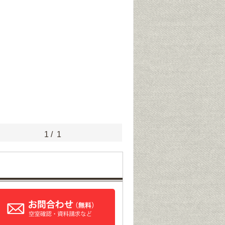
1
/
1