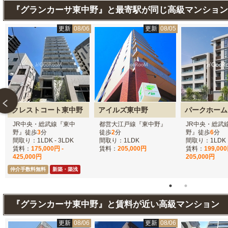
『グランカーサ東中野』と最寄駅が同じ高級マンション
3
更新
08/06
更新
08/05
クレストコート東中野
アイルズ東中野
パークホーム
JR中央・総武線『東中
都営大江戸線『東中野』
JR中央・総武
野』徒歩
3
分
徒歩
2
分
野』徒歩
6
分
間取り：1LDK - 3LDK
間取り：1LDK
間取り：1LDK
賃料：
175,000円 -
賃料：
205,000円
賃料：
199,000
425,000円
205,000円
仲介手数料無料
新築・築浅
『グランカーサ東中野』と賃料が近い高級マンション
6
更新
08/06
更新
08/06