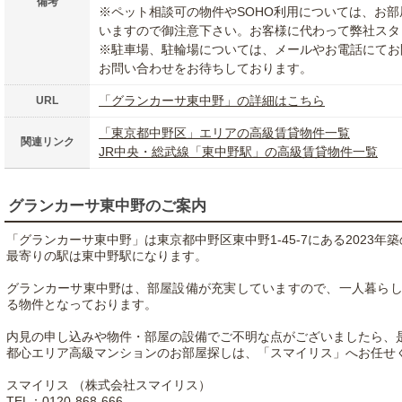
備考
※ペット相談可の物件やSOHO利用については、お
いますので御注意下さい。お客様に代わって弊社スタ
※駐車場、駐輪場については、メールやお電話にてお
お問い合わせをお待ちしております。
「グランカーサ東中野」の詳細はこちら
URL
「東京都中野区」エリアの高級賃貸物件一覧
関連リンク
JR中央・総武線「東中野駅」の高級賃貸物件一覧
グランカーサ東中野のご案内
「グランカーサ東中野」は東京都中野区東中野1-45-7にある2023年
最寄りの駅は東中野駅になります。
グランカーサ東中野は、部屋設備が充実していますので、一人暮ら
る物件となっております。
内見の申し込みや物件・部屋の設備でご不明な点がございましたら、
都心エリア高級マンションのお部屋探しは、「スマイリス」へお任せ
スマイリス （株式会社スマイリス）
TEL：0120-868-666