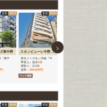
更新
08/05
更新
08/04
更新
08/04
ズ東中野
スタンビューレ中野坂上
ユニゾンタワー
線『東中
東京メトロ丸ノ内線『中
JR中央・総武線『東中
JR
野坂上』徒歩
2
分
野』徒歩
1
分
野
間取り：2LDK
間取り：1K - 2LDK
間取
円 -
賃料：
399,000円
賃料：
138,000円 -
賃
309,000円
ペット相談
仲介
更新
08/06
更新
08/06
更新
08/06