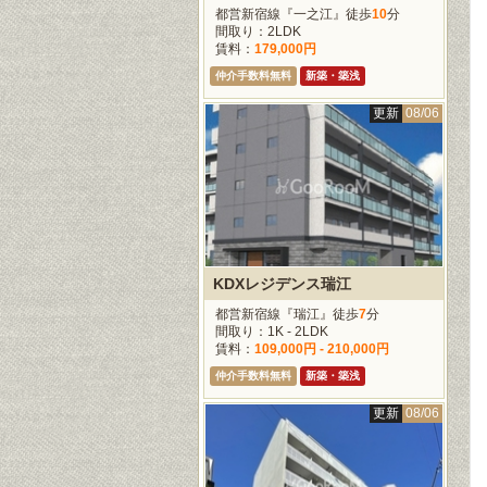
都営新宿線『一之江』徒歩
10
分
間取り：2LDK
賃料：
179,000円
仲介手数料無料
新築・築浅
更新
08/06
KDXレジデンス瑞江
都営新宿線『瑞江』徒歩
7
分
間取り：1K - 2LDK
賃料：
109,000円 - 210,000円
仲介手数料無料
新築・築浅
更新
08/06