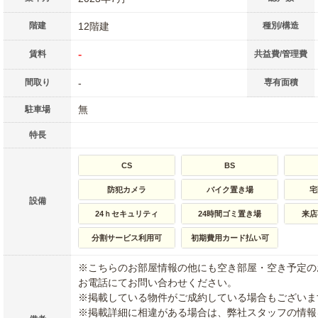
階建
12階建
種別/構造
-
賃料
共益費/管理費
間取り
-
専有面積
無
駐車場
特長
CS
BS
防犯カメラ
バイク置き場
宅
設備
24ｈセキュリティ
24時間ゴミ置き場
来店
分割サービス利用可
初期費用カード払い可
※こちらのお部屋情報の他にも空き部屋・空き予定の
お電話にてお問い合わせください。
※掲載している物件がご成約している場合もございま
※掲載詳細に相違がある場合は、弊社スタッフの情報