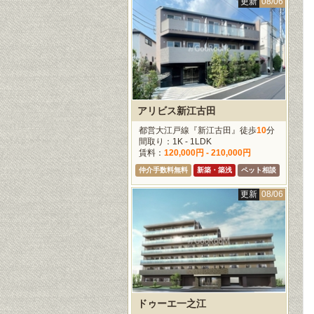
更新
08/06
アリビス新江古田
都営大江戸線『新江古田』徒歩
10
分
間取り：1K - 1LDK
賃料：
120,000円 - 210,000円
仲介手数料無料
新築・築浅
ペット相談
更新
08/06
ドゥーエ一之江