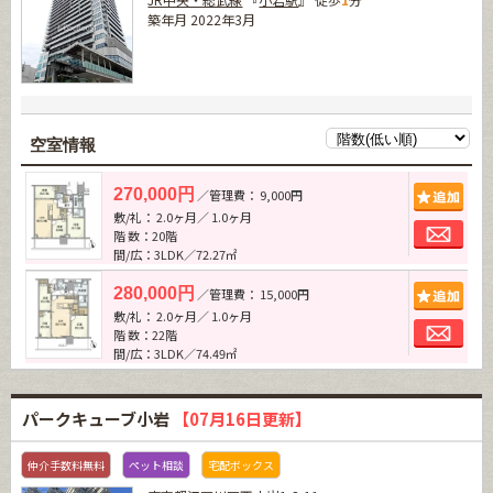
築年月 2022年3月
空室情報
追加
270,000円
／管理費： 9,000円
敷/礼： 2.0ヶ月／ 1.0ヶ月
お問
階 数：20階
間/広：3LDK／72.27㎡
追加
280,000円
／管理費： 15,000円
敷/礼： 2.0ヶ月／ 1.0ヶ月
お問
階 数：22階
間/広：3LDK／74.49㎡
パークキューブ小岩
【07月16日更新】
仲介手数料無料
ペット相談
宅配ボックス