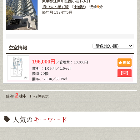
東京都江戸川区西小岩1-3-11
JR中央・総武線
『
小岩駅
』 徒歩
9
分
築年月 1994年5月
空室情報
追加
196,000円
／管理費： 10,000円
敷/礼： 1.0ヶ月／ 1.0ヶ月
お問
階 数：2階
間/広：2LDK／55.79㎡
2
建物
棟中 1～2棟表示
人気の
キーワード