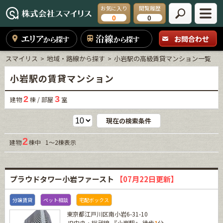
お気に入り
閲覧履歴
0
0
エリア
沿線
お問合わせ
から探す
から探す
スマイリス
地域・路線から探す
小岩駅の高級賃貸マンション一覧
小岩駅の賃貸マンション
2
3
建物
棟 / 部屋
室
現在の検索条件
2
建物
棟中 1～2棟表示
プラウドタワー小岩ファースト
【07月22日更新】
分譲賃貸
ペット相談
宅配ボックス
東京都江戸川区南小岩6-31-10
JR中央・総武線
『
小岩駅
』 徒歩
1
分