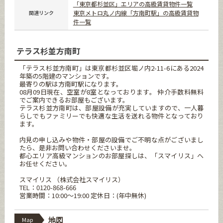
「東京都杉並区」エリアの高級賃貸物件一覧
東京メトロ丸ノ内線「方南町駅」の高級賃貸物
関連リンク
件一覧
テラス杉並方南町
「テラス杉並方南町」は東京都杉並区堀ノ内2-11-6にある2024
年築の5階建のマンションです。
最寄りの駅は方南町駅になります。
08月09日現在、空室が8室となっております。 仲介手数料無料
でご案内できるお部屋もございます。
テラス杉並方南町は、部屋設備が充実していますので、一人暮
らしでもファミリーでも快適な生活を送れる物件となっており
ます。
内見の申し込みや物件・部屋の設備でご不明な点がございまし
たら、是非お問い合わせくださいませ。
都心エリア高級マンションのお部屋探しは、「スマイリス」へ
お任せください。
スマイリス （株式会社スマイリス）
TEL：0120-868-666
営業時間：10:00～19:00 定休日：(年中無休)
Map
地図