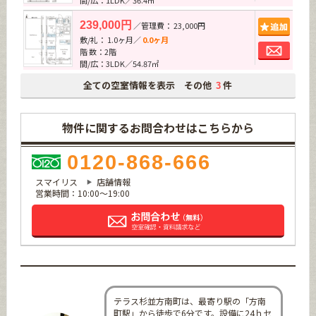
間/広：1LDK／36.4㎡
追加
239,000円
／管理費： 23,000円
敷/礼： 1.0ヶ月／
0.0ヶ月
お問
階 数：2階
間/広：3LDK／54.87㎡
全ての空室情報を表示 その他
件
3
物件に関するお問合わせはこちらから
0120-868-666
スマイリス
店舗情報
営業時間：10:00～19:00
テラス杉並方南町は、最寄り駅の「方南
町駅」から徒歩で6分です。設備に24ｈセ