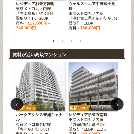
レジディア杉並方南町
ウェルスクエア中野富士見
アジー
東京メトロ丸ノ内線
町
ス
分
『方南町駅』徒歩
3
分
東京メトロ丸ノ内線
東京メ
間取り：1K - 2LDK
『中野富士見町駅』徒歩
5
分
『方南
賃料：
112,000円 -
間取り：1LDK
間取り：1
246,000円
賃料：
188,000円
賃料：
190,0
賃料が近い高級マンション
更新 08/07
更新 08/07
更新 08
山七丁
パークアクシス豊洲キャナ
レジディア杉並方南町
ジェイ
東京メトロ丸ノ内線
ル
大井イ
東京メトロ有楽町線
『方南町駅』徒歩
3
分
JR横
分
『豊洲駅』徒歩
9
分
間取り：1LDK - 2LDK
『西大
間取り：1K - 1LDK
賃料：
207,000円 -
間取り：1