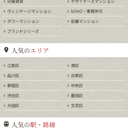
分譲賃貸
デザイナーズマンション
ヴィンテージマンション
SOHO・事務所可
タワーマンション
低層マンション
ブランドシリーズ
人気の
エリア
江東区
港区
品川区
台東区
新宿区
中央区
渋谷区
墨田区
大田区
文京区
人気の
駅・路線