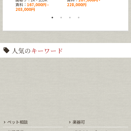
賃料：
167,000円 -
228,000円
賃料：
203,000円
235,0
人気の
キーワード
ペット相談
楽器可