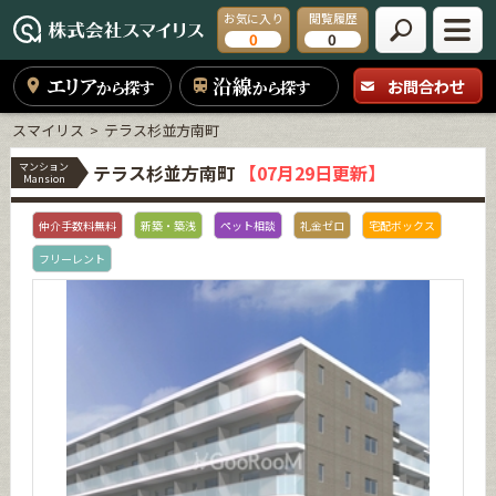
お気に入り
閲覧履歴
0
0
エリア
沿線
お問合わせ
から探す
から探す
スマイリス
テラス杉並方南町
マンション
テラス杉並方南町
【07月29日更新】
Mansion
仲介手数料無料
新築・築浅
ペット相談
礼金ゼロ
宅配ボックス
フリーレント