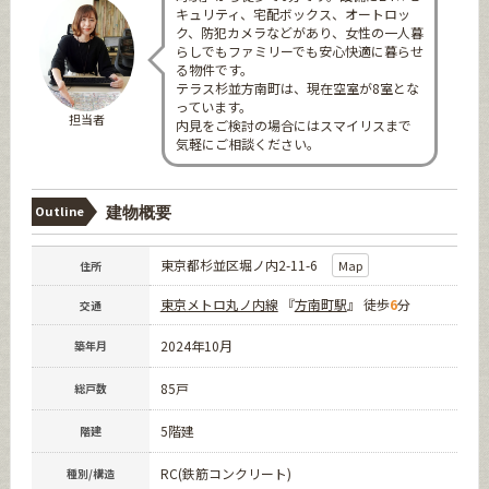
キュリティ、宅配ボックス、オートロッ
ク、防犯カメラなどがあり、女性の一人暮
らしでもファミリーでも安心快適に暮らせ
る物件です。
テラス杉並方南町は、現在空室が8室とな
っています。
担当者
内見をご検討の場合にはスマイリスまで
気軽にご相談ください。
Outline
建物概要
東京都杉並区堀ノ内2-11-6
Map
住所
東京メトロ丸ノ内線
『
方南町駅
』 徒歩
6
分
交通
2024年10月
築年月
85戸
総戸数
5階建
階建
RC(鉄筋コンクリート)
種別/構造