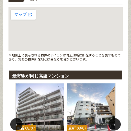
※地図上に表示される物件のアイコンは付近住所に所在することを表すもので
あり、実際の物件所在地とは異なる場合がございます。
最寄駅が同じ高級マンション
更新 08/07
更新 08/07
更新 08