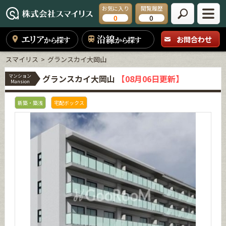
お気に入り
閲覧履歴
0
0
エリア
沿線
お問合わせ
から探す
から探す
スマイリス
グランスカイ大岡山
マンション
グランスカイ大岡山
【08月06日更新】
Mansion
新築・築浅
宅配ボックス