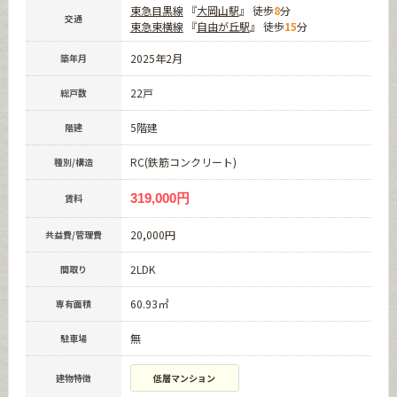
東急目黒線
『
大岡山駅
』 徒歩
8
分
交通
東急東横線
『
自由が丘駅
』 徒歩
15
分
2025年2月
築年月
22戸
総戸数
5階建
階建
RC(鉄筋コンクリート)
種別/構造
319,000円
賃料
20,000円
共益費/管理費
2LDK
間取り
60.93㎡
専有面積
無
駐車場
建物特徴
低層マンション