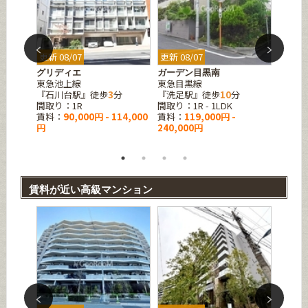
更新 08/07
更新 08/07
更新 08
グリディエ
ガーデン目黒南
イルフ
東急池上線
東急目黒線
東急東
『石川台駅』徒歩
3
分
『洗足駅』徒歩
10
分
『都立
間取り：1R
間取り：1R - 1LDK
間取り
賃料：
90,000円 - 114,000
賃料：
119,000円 -
賃料：
円
240,000円
賃料が近い高級マンション