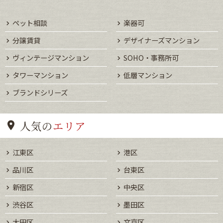
ペット相談
楽器可
分譲賃貸
デザイナーズマンション
ヴィンテージマンション
SOHO・事務所可
タワーマンション
低層マンション
ブランドシリーズ
人気の
エリア
江東区
港区
品川区
台東区
新宿区
中央区
渋谷区
墨田区
大田区
文京区