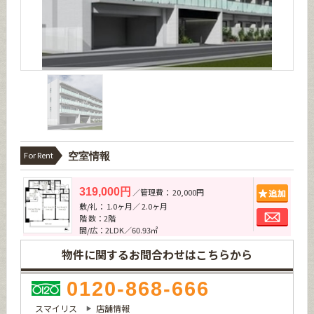
For Rent
空室情報
追加
319,000円
／管理費： 20,000円
敷/礼： 1.0ヶ月／ 2.0ヶ月
お問
階 数：2階
間/広：2LDK／60.93㎡
物件に関するお問合わせはこちらから
0120-868-666
スマイリス
店舗情報