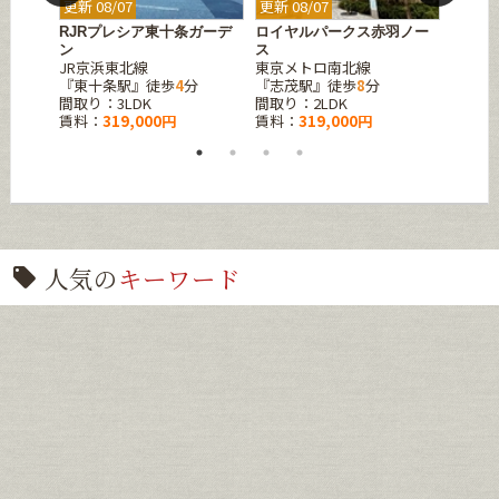
更新 08/07
更新 08/07
更新 08
本郷
RJRプレシア東十条ガーデ
ロイヤルパークス赤羽ノー
パーク
ン
ス
ト
歩
6
分
JR京浜東北線
東京メトロ南北線
東京メ
『東十条駅』徒歩
4
分
『志茂駅』徒歩
8
分
『池袋
間取り：3LDK
間取り：2LDK
間取り：
賃料：
319,000円
賃料：
319,000円
賃料：
人気の
キーワード