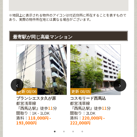
※地図上に表示される物件のアイコンは付近住所に所在することを表すもので
あり、実際の物件所在地とは異なる場合がございます。
最寄駅が同じ高級マンション
更新 08/06
更新 08/05
更新 08
ブランシエスタ久が原
コスモリード西馬込
スタイ
都営浅草線
都営浅草線
東急池
『西馬込駅』徒歩
11
分
『西馬込駅』徒歩
11
分
『池上
K
間取り：1K - 1LDK
間取り：2LDK
間取り：
賃料：
118,000円 -
賃料：
220,000円 -
賃料：
193,000円
222,000円