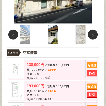
For Rent
空室情報
追加
138,000円
／管理費： 15,000円
敷/礼： 1.0ヶ月／
0.0ヶ月
お問
階 数：1階
間/広：1R／31.71㎡
追加
193,000円
／管理費： 15,000円
敷/礼： 1.0ヶ月／
0.0ヶ月
お問
階 数：2階
間/広：1LDK／42.63㎡