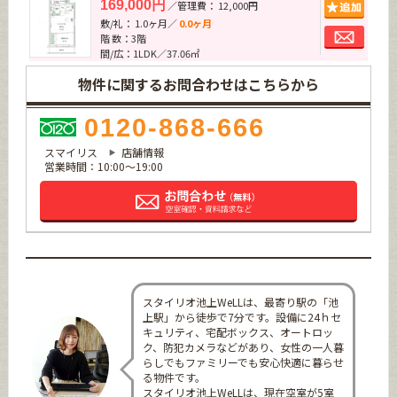
追加
169,000円
／管理費： 12,000円
敷/礼： 1.0ヶ月／
0.0ヶ月
お問
階 数：3階
間/広：1LDK／37.06㎡
物件に関するお問合わせはこちらから
0120-868-666
スマイリス
店舗情報
営業時間：10:00～19:00
スタイリオ池上WeLLは、最寄り駅の「池
上駅」から徒歩で7分です。設備に24ｈセ
キュリティ、宅配ボックス、オートロッ
ク、防犯カメラなどがあり、女性の一人暮
らしでもファミリーでも安心快適に暮らせ
る物件です。
スタイリオ池上WeLLは、現在空室が5室