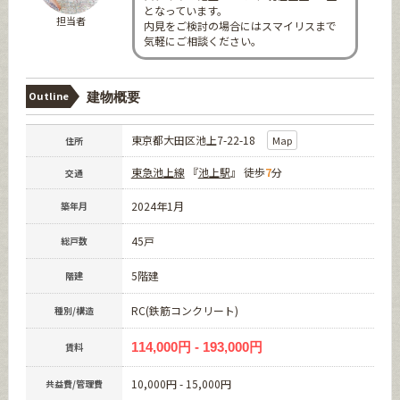
となっています。
担当者
内見をご検討の場合にはスマイリスまで
気軽にご相談ください。
Outline
建物概要
東京都大田区池上7-22-18
Map
住所
東急池上線
『
池上駅
』 徒歩
7
分
交通
2024年1月
築年月
45戸
総戸数
5階建
階建
RC(鉄筋コンクリート)
種別/構造
114,000円 - 193,000円
賃料
10,000円 - 15,000円
共益費/管理費