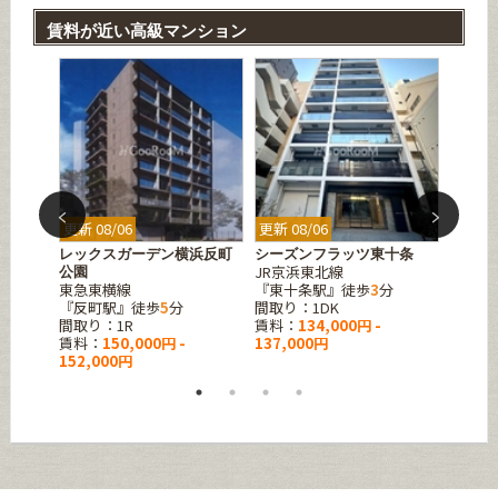
賃料が近い高級マンション
更新 08/06
更新 08/06
更新 08
レックスガーデン横浜反町
シーズンフラッツ東十条
エスグ
JR京浜東北線
公園
ラス
東急東横線
『東十条駅』徒歩
3
分
JR中
『反町駅』徒歩
5
分
間取り：1DK
『亀戸
間取り：1R
賃料：
134,000円 -
間取り：1
賃料：
150,000円 -
137,000円
賃料：
152,000円
157,0