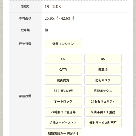
1R - 1LDK
間取り
25.95㎡ - 42.63㎡
専有面積
無
駐車場
建物特徴
低層マンション
CS
BS
CATV
駐輪場
動画内覧
防犯カメラ
360°室内内見
宅配ボックス
部屋設備
オートロック
24ｈセキュリティ
24時間ゴミ置き場
来店不要ＩＴ重説
近隣スーパーストア
分割サービス利用可
初期費用カード払い可