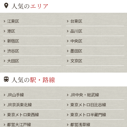
人気の
エリア
江東区
台東区
港区
品川区
新宿区
中央区
渋谷区
墨田区
大田区
文京区
人気の
駅・路線
JR山手線
JR中央・総武線
JR京浜東北線
東京メトロ日比谷線
東京メトロ東西線
東京メトロ半蔵門線
都営大江戸線
都営浅草線