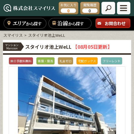
お気に入り
閲覧履歴
0
0
エリア
沿線
お問合わせ
から探す
から探す
スマイリス
スタイリオ池上WeLL
マンション
スタイリオ池上WeLL
【08月05日更新】
Mansion
仲介手数料無料
新築・築浅
礼金ゼロ
宅配ボックス
フリーレント