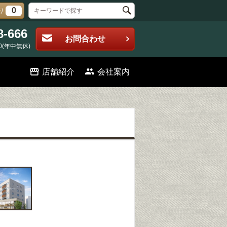
0
り
8-666
お問合わせ
0(年中無休)
店舗紹介
会社案内