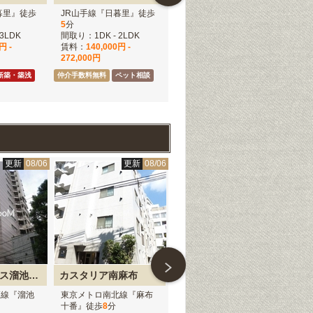
暮里』徒歩
JR山手線『日暮里』徒歩
東京メトロ千代田線『千
J
5
分
駄木』徒歩
6
分
分
3LDK
間取り：1DK - 2LDK
間取り：2LDK
間取
円 -
賃料：
140,000円 -
賃料：
205,000円
賃
272,000円
12
仲介手数料無料
新築・築浅
新築・築浅
仲介手数料無料
ペット相談
仲介
ペット相談
更新
08/06
更新
08/06
更新
08/05
パークアクシス溜池山王
カスタリア南麻布
東雲キャナルコートCODAN
リ
座線『溜池
東京メトロ南北線『麻布
東京メトロ有楽町線『辰
東
十番』徒歩
8
分
巳』徒歩
9
分
木