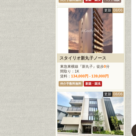
更新
08/06
スタイリオ新丸子ノース
東急東横線『新丸子』徒歩
0
分
間取り：1K
賃料：
134,000円 - 139,000円
仲介手数料無料
新築・築浅
更新
08/05
更新
08/05
更新
08/0
更新
08/06
コンフォリア・リヴ根岸二丁目
プライムアーバン台東根岸
オーベルアーバンツ日暮里