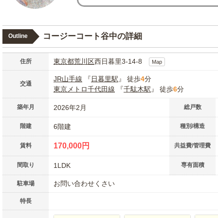
コージーコート谷中の詳細
Outline
東京都
荒川区
西日暮里3-14-8
住所
Map
JR山手線
『
日暮里駅
』 徒歩
4
分
交通
東京メトロ千代田線
『
千駄木駅
』 徒歩
6
分
築年月
2026年2月
総戸数
階建
6階建
種別/構造
170,000円
賃料
共益費/管理費
間取り
1LDK
専有面積
お問い合わせくさい
駐車場
特長