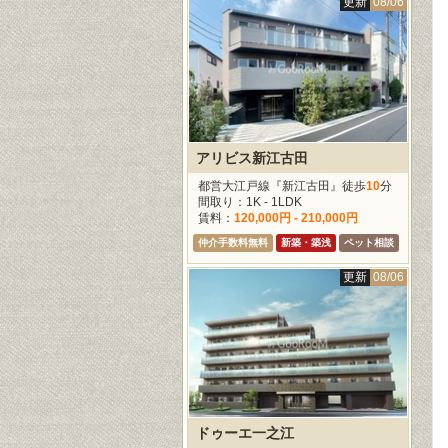
更新
08/06
アリビス新江古田
都営大江戸線『新江古田』徒歩
10
分
間取り：1K - 1LDK
賃料：
120,000円 - 210,000円
仲介手数料無料
新築・築浅
ペット相談
更新
08/06
ドゥーエ一之江