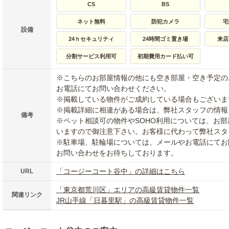
CS
BS
ネット無料
防犯カメラ
宅
設備
24ｈセキュリティ
24時間ゴミ置き場
来店
分割サービス利用可
初期費用カード払い可
※こちらのお部屋情報の他にも空き部屋・空き予定の
お電話にてお問い合わせください。
※掲載している物件がご成約している場合もございま
※掲載詳細に相違がある場合は、弊社スタッフの情報
備考
※ペット相談可の物件やSOHO利用については、お
いますので御注意下さい。お客様に代わって弊社スタ
※駐車場、駐輪場については、メールやお電話にてお
お問い合わせをお待ちしております。
「コージーコート谷中」の詳細はこちら
URL
「東京都荒川区」エリアの高級賃貸物件一覧
関連リンク
JR山手線「日暮里駅」の高級賃貸物件一覧