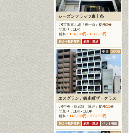
シーズンフラッツ東十条
JR京浜東北線『東十条』徒歩
3
分
間取り：1DK
賃料：
134,000円 - 137,000円
仲介手数料無料
新築・築浅
更新
08/06
エスグランデ錦糸町ザ・クラス
JR中央・総武線『亀戸』徒歩
11
分
間取り：1DK - 1LDK
賃料：
140,000円 - 208,000円
仲介手数料無料
新築・築浅
ペット相談