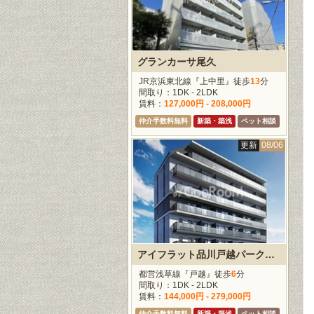
グランカーサ尾久
JR京浜東北線『上中里』徒歩
13
分
間取り：1DK - 2LDK
賃料：
127,000円 - 208,000円
仲介手数料無料
新築・築浅
ペット相談
更新
08/06
アイフラット品川戸越パークサイド
都営浅草線『戸越』徒歩
6
分
間取り：1DK - 2LDK
賃料：
144,000円 - 279,000円
仲介手数料無料
新築・築浅
ペット相談