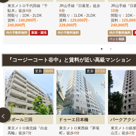
東京メトロ千代田線『千
JR山手線『日暮里』徒歩
JR山手線『日
駄木』徒歩
4
分
6
分
10
分
間取り：1DK - 2LDK
間取り：1LDK - 2LDK
間取り：1DK - 
賃料：
140,000円 -
賃料：
129,000円 -
賃料：
125,000
240,000円
229,000円
240,000円
仲介手数料無料
新築・築浅
仲介手数料無料
仲介手数料無料
ペット相談
『コージーコート谷中』と賃料が近い高級マンション
6
更新
08/06
更新
07/16
ラポール三田
ドゥーエ日本橋
東京メトロ南北線『白金
東京メトロ東西線『茅場
東京メトロ銀
高輪』徒歩
7
分
町』徒歩
4
分
山王』徒歩
2
分