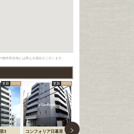
の物件所在地とは異なる場合がございます。
更新
08/06
更新
08/05
更新
08/05
里3
コンフォリア日暮里
グランカーサ千駄木