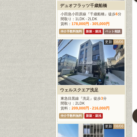
デュオフラッツ千歳船橋
手線『鶯谷』徒歩
3
東京メトロ日比谷線『入
JR山手線『日暮里』徒歩
谷』徒歩
7
分
3
分
小田急小田原線『千歳船橋』徒歩
6
分
1DK - 2K
間取り：1LDK
間取り：2LDK
間取り：1LDK - 2LDK
106,000円 -
賃料：
183,000円
賃料：
320,000円
賃料：
178,000円 - 305,000円
00円
仲介手数料無料
ペット相談
ペット相談
仲介手数料無料
新築・築浅
ペット相談
料無料
ペット相談
更新
08/06
更新
07/24
更新
08/06
更新
08/0
ウェルスクエア洗足
東急目黒線『洗足』徒歩
3
分
間取り：2LDK
賃料：
209,000円 - 216,000円
仲介手数料無料
新築・築浅
オメゾン西麻布
レジディアタワー上池袋
パークアクシス東陽町
更新
08/06
トロ千代田線『乃
JR山手線『大塚』徒歩
9
東京メトロ東西線『東陽
徒歩
7
分
分
町』徒歩
8
分