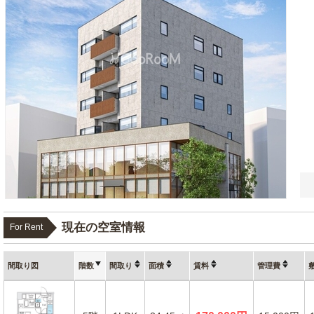
現在の空室情報
For Rent
間取り図
階数
間取り
面積
賃料
管理費