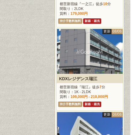
都営新宿線『一之江』徒歩
10
分
間取り：2LDK
賃料：
179,000円
仲介手数料無料
新築・築浅
更新
08/06
KDXレジデンス瑞江
都営新宿線『瑞江』徒歩
7
分
間取り：1K - 2LDK
賃料：
109,000円 - 210,000円
仲介手数料無料
新築・築浅
更新
08/06