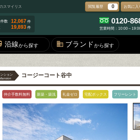
0
のスマイリス
閲覧履歴
お気に入
0120-86
12,067
物件数
件
19,893
数
件
営業時間：10:00～19:0
沿線
ブランド
から探す
から探す
コージーコート谷中
マンション
Mansion
仲介手数料無料
新築・築浅
礼金ゼロ
宅配ボックス
フリーレント