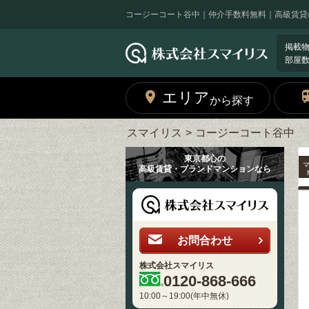
コージーコート谷中｜仲介手数料無料｜高級賃貸
掲載
部屋
エリア
から探す
スマイリス
コージーコート谷中
東京都心の
高級賃貸・ブランドマンションなら
お問合わせ
株式会社スマイリス
0120-868-666
10:00～19:00(年中無休)