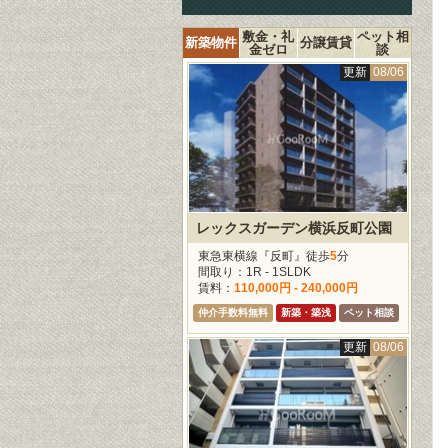
敷金・礼
ペット相
新築物件
分譲賃貸
金ゼロ
談
更新
08/06
レックスガーデン横浜反町公園
東急東横線『反町』徒歩
5
分
間取り：1R - 1SLDK
賃料：
110,000円 - 240,000円
仲介手数料無料
新築・築浅
ペット相談
更新
08/06