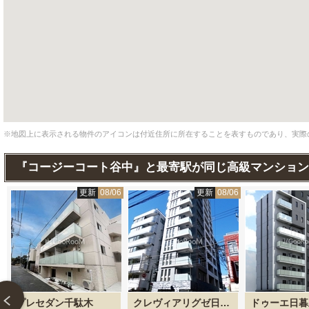
※地図上に表示される物件のアイコンは付近住所に所在することを表すものであり、実際
『コージーコート谷中』と最寄駅が同じ高級マンション
4
更新
08/06
更新
08/06
プレセダン千駄木
クレヴィアリグゼ日暮里
ドゥーエ日暮