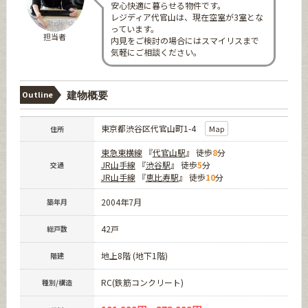
安心快適に暮らせる物件です。
レジディア代官山は、現在空室が3室とな
っています。
担当者
内見をご検討の場合にはスマイリスまで
気軽にご相談ください。
Outline
建物概要
東京都渋谷区代官山町1-4
Map
住所
東急東横線
『
代官山駅
』 徒歩
8
分
JR山手線
『
渋谷駅
』 徒歩
5
分
交通
JR山手線
『
恵比寿駅
』 徒歩
10
分
2004年7月
築年月
42戸
総戸数
地上8階 (地下1階)
階建
RC(鉄筋コンクリート)
種別/構造