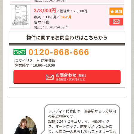
間/広：1LDK／54.53㎡
追加
378,000円
／管理費： 25,000円
敷/礼： 1.0ヶ月／
0.0ヶ月
お問
階 数：6階
間/広：1LDK／54.53㎡
物件に関するお問合わせはこちらから
0120-868-666
スマイリス
店舗情報
営業時間：10:00～19:00
レジディア代官山は、渋谷駅から５分以内
の駅近物件です！
設備に24ｈセキュリティ、宅配ボック
ス、オートロック、防犯カメラなどがあ
り、女性の一人暮らしでもファミリーでも