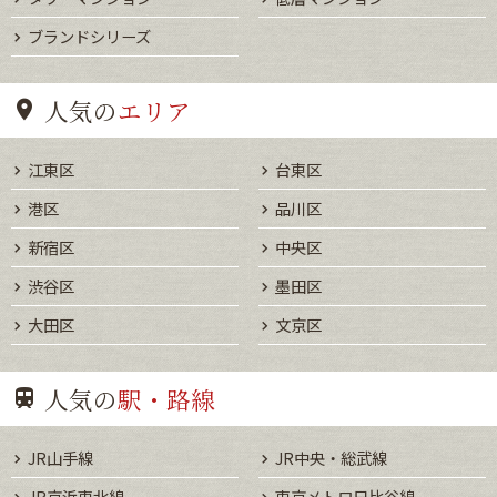
ブランドシリーズ
人気の
エリア
江東区
台東区
港区
品川区
新宿区
中央区
渋谷区
墨田区
大田区
文京区
人気の
駅・路線
JR山手線
JR中央・総武線
JR京浜東北線
東京メトロ日比谷線