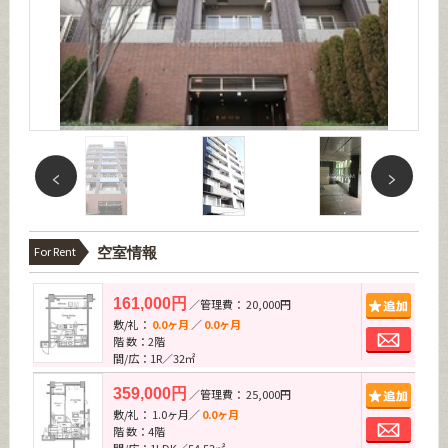
For Rent
空室情報
追加
161,000円
／管理費： 20,000円
敷/礼：
0.0ヶ月
／
0.0ヶ月
お問
階 数：2階
間/広：1R／32㎡
追加
359,000円
／管理費： 25,000円
敷/礼： 1.0ヶ月／
0.0ヶ月
お問
階 数：4階