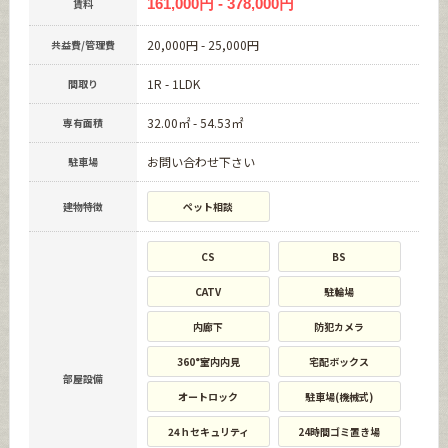
161,000円 - 378,000円
賃料
20,000円 - 25,000円
共益費/管理費
1R - 1LDK
間取り
32.00㎡ - 54.53㎡
専有面積
お問い合わせ下さい
駐車場
建物特徴
ペット相談
CS
BS
CATV
駐輪場
内廊下
防犯カメラ
360°室内内見
宅配ボックス
部屋設備
オートロック
駐車場(機械式)
24ｈセキュリティ
24時間ゴミ置き場