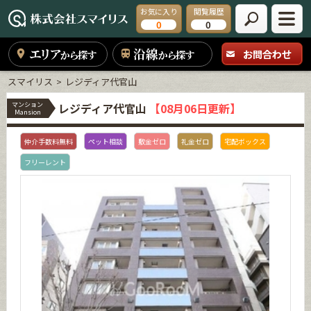
お気に入り
閲覧履歴
0
0
エリア
沿線
お問合わせ
から探す
から探す
スマイリス
レジディア代官山
マンション
レジディア代官山
【08月06日更新】
Mansion
仲介手数料無料
ペット相談
敷金ゼロ
礼金ゼロ
宅配ボックス
フリーレント