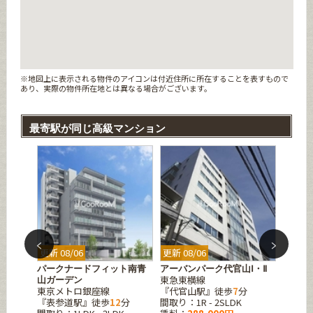
※地図上に表示される物件のアイコンは付近住所に所在することを表すもので
あり、実際の物件所在地とは異なる場合がございます。
最寄駅が同じ高級マンション
更新 08/06
更新 08/06
更新 08
パークナードフィット南青
アーバンパーク代官山Ⅰ・Ⅱ
ズーム
東急東横線
東京メ
山ガーデン
分
東京メトロ銀座線
『代官山駅』徒歩
7
分
『代々
K
『表参道駅』徒歩
12
分
間取り：1R - 2SLDK
間取り