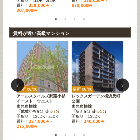
間取り：1LDK - 2LDK
賃料：
288,000円 -
賃料：
賃料：
258,000円 -
670,000円
307,000円
賃料が近い高級マンション
更新 08/06
更新 08/06
更新 08
アールスタイルズ武蔵小杉
レックスガーデン横浜反町
エスグ
イースト・ウエスト
公園
ラス
東急東横線
東急東横線
JR中
DK
『武蔵小杉駅』徒歩
7
分
『反町駅』徒歩
5
分
『亀戸
間取り：1SLDK - 3LDK
間取り：1SLDK
間取り：
賃料：
237,000円 -
賃料：
240,000円
賃料：
275,000円
208,0