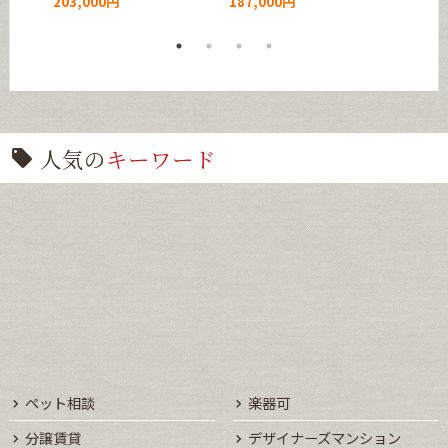
203,000円
187,000円
賃料：
人気の
キーワード
ペット相談
楽器可
分譲賃貸
デザイナーズマンション