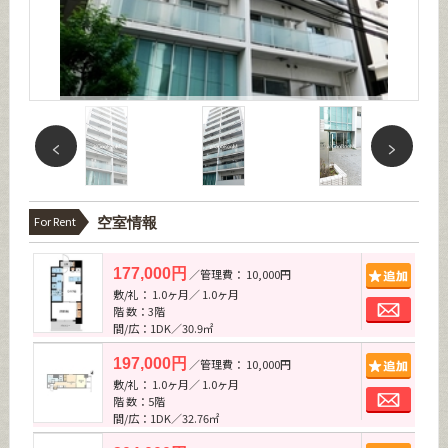
For Rent
空室情報
追加
177,000円
／管理費： 10,000円
敷/礼： 1.0ヶ月／ 1.0ヶ月
お問
階 数：3階
間/広：1DK／30.9㎡
追加
197,000円
／管理費： 10,000円
敷/礼： 1.0ヶ月／ 1.0ヶ月
お問
階 数：5階
間/広：1DK／32.76㎡