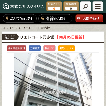
お気に入り
閲覧履歴
0
0
エリア
沿線
お問合わせ
から探す
から探す
スマイリス
リエトコート元赤坂
マンション
リエトコート元赤坂
【08月05日更新】
Mansion
仲介手数料無料
分譲賃貸
敷金ゼロ
宅配ボックス