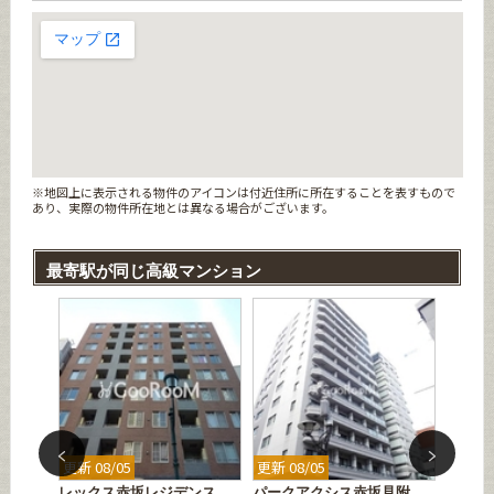
※地図上に表示される物件のアイコンは付近住所に所在することを表すもので
あり、実際の物件所在地とは異なる場合がございます。
最寄駅が同じ高級マンション
更新 08/05
更新 08/05
更新 08
附
レックス赤坂レジデンス
パークアクシス赤坂見附
ジアク