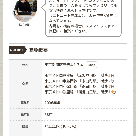
り、女性の一人暮らしでもファミリーでも
安心快適に暮らせる物件です。
リエトコート元赤坂は、現在空室が6室と
なっています。
担当者
内見をご検討の場合にはスマイリスまで
気軽にご相談ください。
Outline
建物概要
東京都港区元赤坂1-7-4
Map
住所
東京メトロ銀座線
『
赤坂見附駅
』 徒歩
5
分
東京メトロ半蔵門線
『
永田町駅
』 徒歩
7
分
交通
東京メトロ有楽町線
『
永田町駅
』 徒歩
7
分
東京メトロ銀座線
『
溜池山王駅
』 徒歩
14
分
2006年4月
築年月
38戸
総戸数
地上11階 (地下1階)
階建