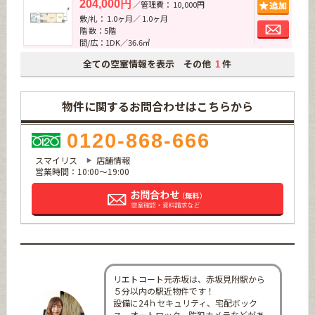
追加
204,000円
／管理費： 10,000円
敷/礼： 1.0ヶ月／ 1.0ヶ月
お問
階 数：5階
間/広：1DK／36.6㎡
全ての空室情報を表示 その他
件
1
物件に関するお問合わせはこちらから
0120-868-666
スマイリス
店舗情報
営業時間：10:00～19:00
リエトコート元赤坂は、赤坂見附駅から
５分以内の駅近物件です！
設備に24ｈセキュリティ、宅配ボック
ス、オートロック、防犯カメラなどがあ