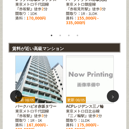
東京メトロ千代田線
東京メトロ銀座線
東京メ
5
分
『赤坂駅』徒歩
2
分
『赤坂見附駅』徒歩
3
分
『麹町
間取り：1DK
間取り：1R - 1LDK
間取り：
賃料：
170,000円
賃料：
155,000円 -
賃料：
335,000円
賃料が近い高級マンション
更新 08/05
更新 08/05
更新 08
パークハビオ赤坂タワー
ACPレジデンス三ノ輪
ライオ
東京メトロ千代田線
東京メトロ日比谷線
坂
『赤坂駅』徒歩
3
分
『三ノ輪駅』徒歩
3
分
東京メ
間取り：1R - 1K
間取り：1LDK
『乃木
賃料：
167,000円 -
賃料：
175,000円 -
間取り