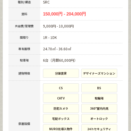
SRC
種別/構造
150,000円 - 204,000円
賃料
9,000円 - 10,000円
共益費/管理費
1R - 1DK
間取り
24.70㎡ - 36.60㎡
専有面積
6台（月額60,000円）
駐車場
建物特徴
分譲賃貸
デザイナーズマンション
CS
BS
CATV
駐輪場
防犯カメラ
360°室内内見
宅配ボックス
オートロック
部屋設備
NURO光導入物件
24ｈセキュリティ