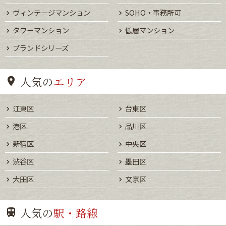
ヴィンテージマンション
SOHO・事務所可
タワーマンション
低層マンション
ブランドシリーズ
人気の
エリア
江東区
台東区
港区
品川区
新宿区
中央区
渋谷区
墨田区
大田区
文京区
人気の
駅・路線