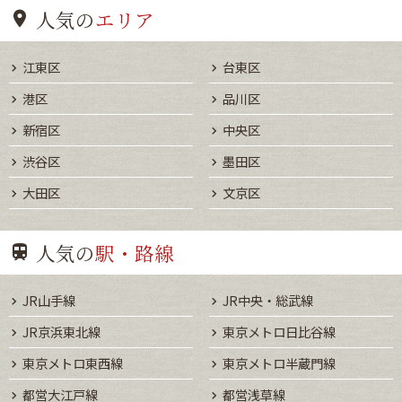
人気の
エリア
江東区
台東区
港区
品川区
新宿区
中央区
渋谷区
墨田区
大田区
文京区
人気の
駅・路線
JR山手線
JR中央・総武線
JR京浜東北線
東京メトロ日比谷線
東京メトロ東西線
東京メトロ半蔵門線
都営大江戸線
都営浅草線