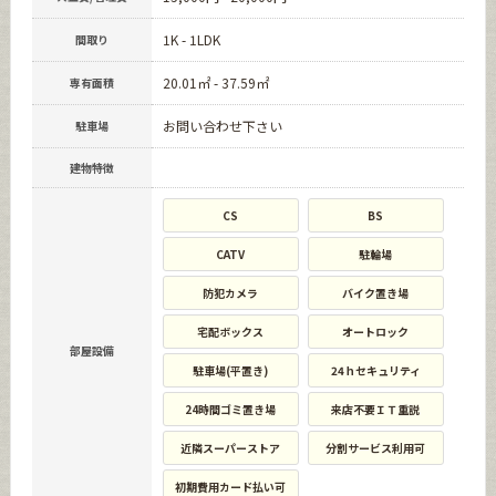
1K - 1LDK
間取り
20.01㎡ - 37.59㎡
専有面積
お問い合わせ下さい
駐車場
建物特徴
CS
BS
CATV
駐輪場
防犯カメラ
バイク置き場
宅配ボックス
オートロック
部屋設備
駐車場(平置き)
24ｈセキュリティ
24時間ゴミ置き場
来店不要ＩＴ重説
近隣スーパーストア
分割サービス利用可
初期費用カード払い可