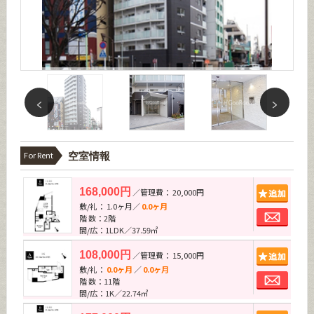
For Rent
空室情報
追加
168,000円
／管理費： 20,000円
敷/礼： 1.0ヶ月／
0.0ヶ月
お問
階 数：2階
間/広：1LDK／37.59㎡
追加
108,000円
／管理費： 15,000円
敷/礼：
0.0ヶ月
／
0.0ヶ月
お問
階 数：11階
間/広：1K／22.74㎡