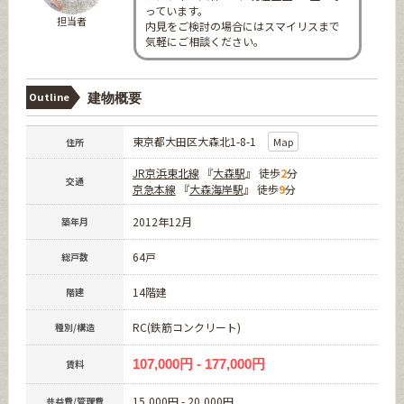
っています。
担当者
内見をご検討の場合にはスマイリスまで
気軽にご相談ください。
Outline
建物概要
東京都大田区大森北1-8-1
Map
住所
JR京浜東北線
『
大森駅
』 徒歩
2
分
交通
京急本線
『
大森海岸駅
』 徒歩
9
分
2012年12月
築年月
64戸
総戸数
14階建
階建
RC(鉄筋コンクリート)
種別/構造
107,000円 - 177,000円
賃料
15,000円 - 20,000円
共益費/管理費