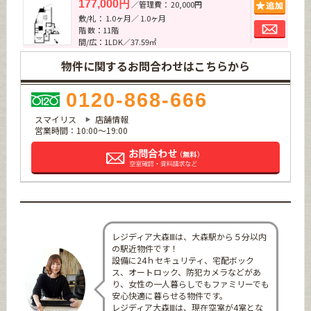
追加
177,000円
／管理費： 20,000円
敷/礼： 1.0ヶ月／ 1.0ヶ月
お問
階 数：11階
間/広：1LDK／37.59㎡
物件に関するお問合わせはこちらから
0120-868-666
スマイリス
店舗情報
営業時間：10:00～19:00
レジディア大森Ⅲは、大森駅から５分以内
の駅近物件です！
設備に24ｈセキュリティ、宅配ボック
ス、オートロック、防犯カメラなどがあ
り、女性の一人暮らしでもファミリーでも
安心快適に暮らせる物件です。
レジディア大森Ⅲは、現在空室が4室とな