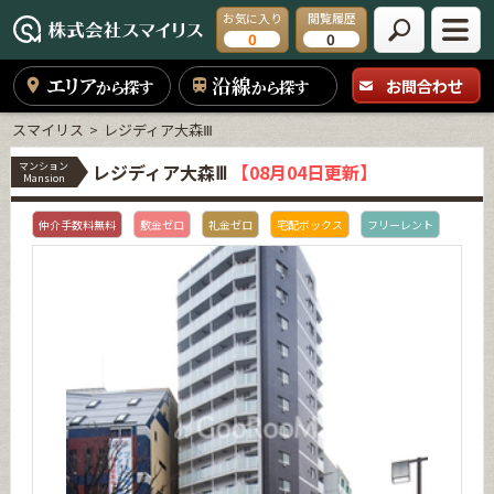
お気に入り
閲覧履歴
0
0
エリア
沿線
お問合わせ
から探す
から探す
スマイリス
レジディア大森Ⅲ
マンション
レジディア大森Ⅲ
【08月04日更新】
Mansion
仲介手数料無料
敷金ゼロ
礼金ゼロ
宅配ボックス
フリーレント