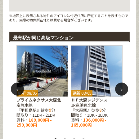
※地図上に表示される物件のアイコンは付近住所に所在することを表すもので
あり、実際の物件所在地とは異なる場合がございます。
最寄駅が同じ高級マンション
更新 08/05
更新 08/05
更新 08
プライムネクサス大森北
ＨＦ大森レジデンス
ラティ
京急本線
JR京浜東北線
京急本
9
分
『平和島駅』徒歩
9
分
『大森駅』徒歩
8
分
『平和
間取り：1LDK - 2LDK
間取り：1DK - 1LDK
間取り：1
賃料：
189,000円 -
賃料：
136,000円 -
賃料：
259,000円
165,000円
188,0