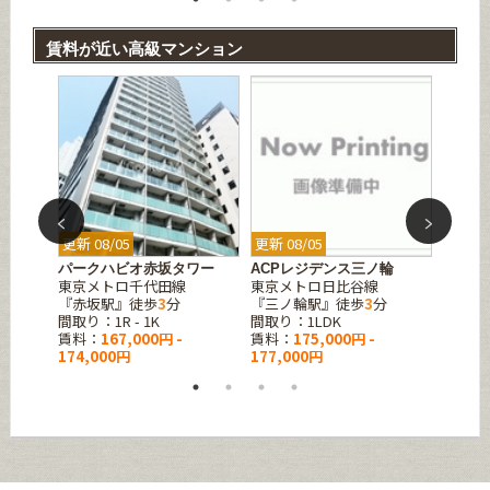
賃料が近い高級マンション
更新 08/05
更新 08/05
更新 08
パークハビオ赤坂タワー
ACPレジデンス三ノ輪
ライオ
東京メトロ千代田線
東京メトロ日比谷線
坂
『赤坂駅』徒歩
3
分
『三ノ輪駅』徒歩
3
分
東京メ
間取り：1R - 1K
間取り：1LDK
『乃木
賃料：
167,000円 -
賃料：
175,000円 -
間取り
174,000円
177,000円
賃料：