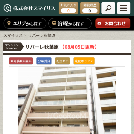
お気に入り
閲覧履歴
0
0
エリア
沿線
お問合わせ
から探す
から探す
スマイリス
リバーレ秋葉原
マンション
リバーレ秋葉原
【08月05日更新】
Mansion
仲介手数料無料
分譲賃貸
礼金ゼロ
宅配ボックス