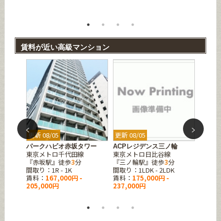
186,0
賃料が近い高級マンション
更新 08/05
更新 08/05
更新 08
東京
パークハビオ赤坂タワー
ACPレジデンス三ノ輪
レジデ
東京メトロ千代田線
東京メトロ日比谷線
JR山
分
『赤坂駅』徒歩
3
分
『三ノ輪駅』徒歩
3
分
『田町
間取り：1R - 1K
間取り：1LDK - 2LDK
間取り：2
賃料：
167,000円 -
賃料：
175,000円 -
賃料：
205,000円
237,000円
237,0