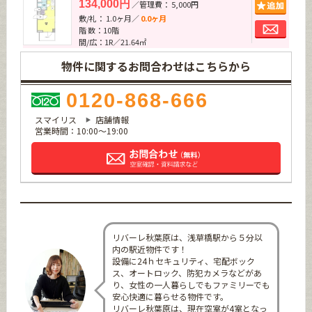
追加
134,000円
／管理費： 5,000円
敷/礼： 1.0ヶ月／
0.0ヶ月
お問
階 数：10階
間/広：1R／21.64㎡
物件に関するお問合わせはこちらから
0120-868-666
スマイリス
店舗情報
営業時間：10:00～19:00
リバーレ秋葉原は、浅草橋駅から５分以
内の駅近物件です！
設備に24ｈセキュリティ、宅配ボック
ス、オートロック、防犯カメラなどがあ
り、女性の一人暮らしでもファミリーでも
安心快適に暮らせる物件です。
リバーレ秋葉原は、現在空室が4室となっ