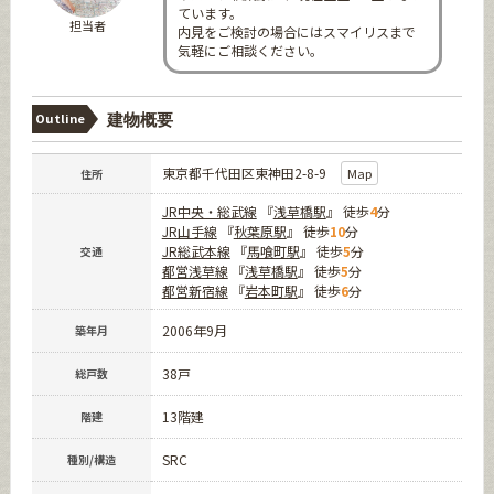
ています。
担当者
内見をご検討の場合にはスマイリスまで
気軽にご相談ください。
Outline
建物概要
東京都千代田区東神田2-8-9
Map
住所
JR中央・総武線
『
浅草橋駅
』 徒歩
4
分
JR山手線
『
秋葉原駅
』 徒歩
10
分
JR総武本線
『
馬喰町駅
』 徒歩
5
分
交通
都営浅草線
『
浅草橋駅
』 徒歩
5
分
都営新宿線
『
岩本町駅
』 徒歩
6
分
2006年9月
築年月
38戸
総戸数
13階建
階建
SRC
種別/構造