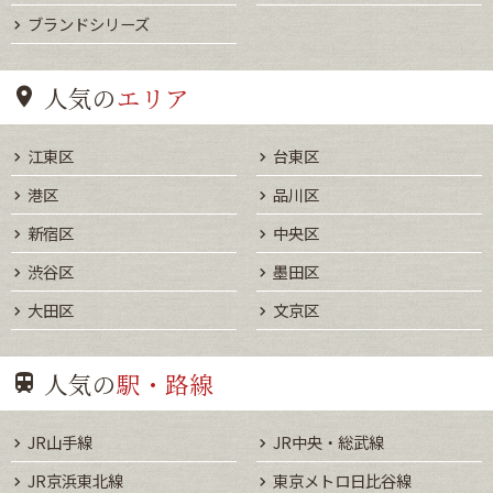
ブランドシリーズ
人気の
エリア
江東区
台東区
港区
品川区
新宿区
中央区
渋谷区
墨田区
大田区
文京区
人気の
駅・路線
JR山手線
JR中央・総武線
JR京浜東北線
東京メトロ日比谷線