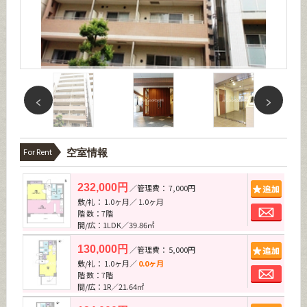
For Rent
空室情報
追加
232,000円
／管理費： 7,000円
敷/礼： 1.0ヶ月／ 1.0ヶ月
お問
階 数：7階
間/広：1LDK／39.86㎡
追加
130,000円
／管理費： 5,000円
敷/礼： 1.0ヶ月／
0.0ヶ月
お問
階 数：7階
間/広：1R／21.64㎡