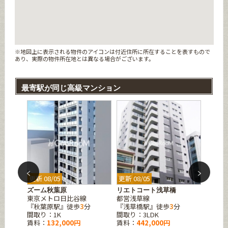
※地図上に表示される物件のアイコンは付近住所に所在することを表すもので
あり、実際の物件所在地とは異なる場合がございます。
最寄駅が同じ高級マンション
更新 08/05
更新 08/05
更新 08
国リバ
ズーム秋葉原
リエトコート浅草橋
コンフ
東京メトロ日比谷線
都営浅草線
都営浅
『秋葉原駅』徒歩
3
分
『浅草橋駅』徒歩
3
分
『浅草
間取り：1K
間取り：3LDK
間取り：1
賃料：
132,000円
賃料：
442,000円
賃料：