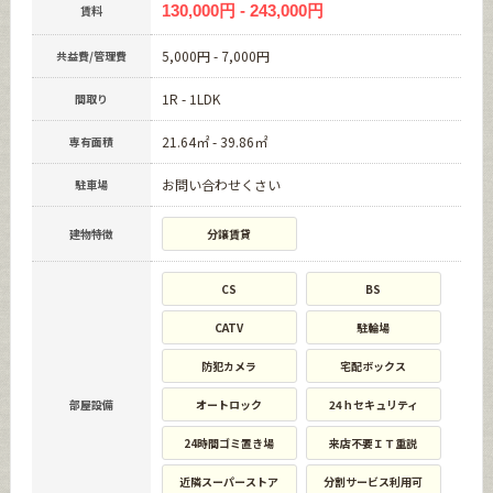
130,000円 - 243,000円
賃料
5,000円 - 7,000円
共益費/管理費
1R - 1LDK
間取り
21.64㎡ - 39.86㎡
専有面積
お問い合わせくさい
駐車場
建物特徴
分譲賃貸
CS
BS
CATV
駐輪場
防犯カメラ
宅配ボックス
部屋設備
オートロック
24ｈセキュリティ
24時間ゴミ置き場
来店不要ＩＴ重説
近隣スーパーストア
分割サービス利用可