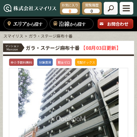
お気に入り
閲覧履歴
0
0
エリア
沿線
お問合わせ
から探す
から探す
スマイリス
ガラ・ステージ麻布十番
マンション
ガラ・ステージ麻布十番
【08月03日更新】
Mansion
仲介手数料無料
分譲賃貸
敷金ゼロ
宅配ボックス