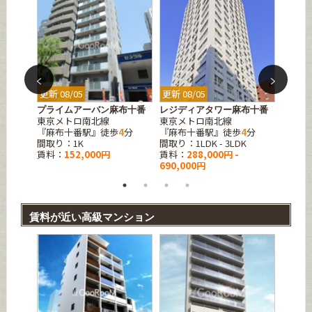
更新 08/05
更新 08/05
更新 08
プライムアーバン麻布十番
レジディアタワー麻布十番
白金タ
東京メトロ南北線
東京メトロ南北線
東京メ
3
分
『麻布十番駅』徒歩
4
分
『麻布十番駅』徒歩
4
分
『白金
間取り：1K
間取り：1LDK - 3LDK
間取り：1
賃料：
152,000円
賃料：
288,000円 -
賃料：
690,000円
450,0
賃料が近い高級マンション