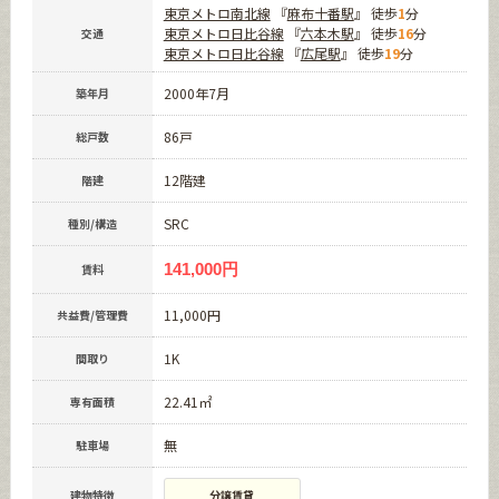
東京メトロ南北線
『
麻布十番駅
』 徒歩
1
分
東京メトロ日比谷線
『
六本木駅
』 徒歩
16
分
交通
東京メトロ日比谷線
『
広尾駅
』 徒歩
19
分
2000年7月
築年月
86戸
総戸数
12階建
階建
SRC
種別/構造
141,000円
賃料
11,000円
共益費/管理費
1K
間取り
22.41㎡
専有面積
無
駐車場
建物特徴
分譲賃貸