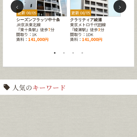
更新 08/05
更新 08/05
更新 08
シーズンフラッツ中十条
クラリティア綾瀬
シーズ
JR京浜東北線
東京メトロ千代田線
京急本
分
『東十条駅』徒歩
7
分
『綾瀬駅』徒歩
3
分
『大森
間取り：1K
間取り：1DK
間取り
賃料：
141,000円
賃料：
141,000円
賃料：
人気の
キーワード