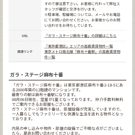
すので御注意下さい。お客様に代わって弊社ス
タッフが確認と交渉を行います。
※駐車場、駐輪場については、メールやお電話
にてお問い合わせください。お客様からのお問
い合わせをお待ちしています。
「ガラ・ステージ麻布十番」の詳細はこちら
URL
「東京都港区」エリアの高級賃貸物件一覧
東京メトロ南北線「麻布十番駅」の高級賃貸物
関連リンク
件一覧
ガラ・ステージ麻布十番
「ガラ・ステージ麻布十番」は東京都港区麻布十番2-18-5にあ
る2000年築の12階建のマンションです。
最寄りの駅は麻布十番駅になります。
08月06日現在、空室が1室となっております。 仲介手数料無料
でご案内できるお部屋もございます。
ガラ・ステージ麻布十番は、部屋設備が充実していますので、
一人暮らしでもファミリーでも快適な生活を送れる物件となっ
ております。
内見の申し込みや物件・部屋の設備でご不明な点がございまし
たら、是非お問い合わせくださいませ。