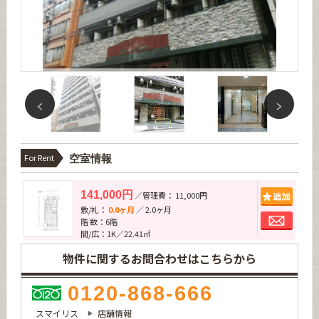
For Rent
空室情報
追加
141,000円
／管理費： 11,000円
敷/礼：
0.0ヶ月
／ 2.0ヶ月
お問
階 数：6階
間/広：1K／22.41㎡
物件に関するお問合わせはこちらから
0120-868-666
スマイリス
店舗情報