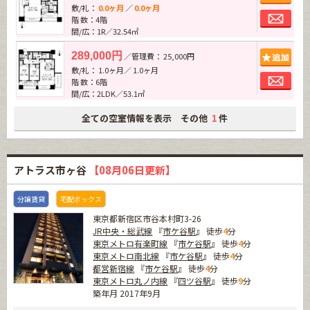
敷/礼：
0.0ヶ月
／
0.0ヶ月
お問
階 数：4階
間/広：1R／32.54㎡
追加
289,000円
／管理費： 25,000円
敷/礼： 1.0ヶ月／ 1.0ヶ月
お問
階 数：6階
間/広：2LDK／53.1㎡
全ての空室情報を表示 その他
件
1
アトラス市ヶ谷
【08月06日更新】
分譲賃貸
宅配ボックス
東京都新宿区市谷本村町3-26
JR中央・総武線
『
市ケ谷駅
』 徒歩
4
分
東京メトロ有楽町線
『
市ケ谷駅
』 徒歩
4
分
東京メトロ南北線
『
市ケ谷駅
』 徒歩
4
分
都営新宿線
『
市ケ谷駅
』 徒歩
4
分
東京メトロ丸ノ内線
『
四ツ谷駅
』 徒歩
9
分
築年月 2017年9月