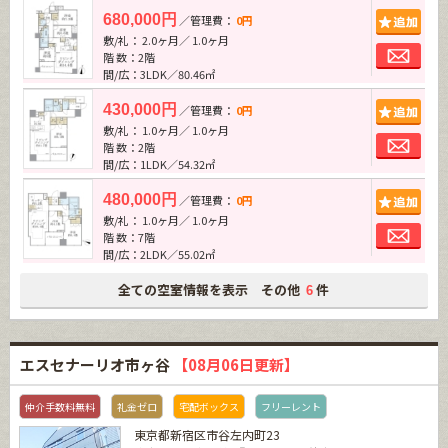
追加
680,000円
／管理費：
0円
敷/礼： 2.0ヶ月／ 1.0ヶ月
お問
階 数：2階
間/広：3LDK／80.46㎡
追加
430,000円
／管理費：
0円
敷/礼： 1.0ヶ月／ 1.0ヶ月
お問
階 数：2階
間/広：1LDK／54.32㎡
追加
480,000円
／管理費：
0円
敷/礼： 1.0ヶ月／ 1.0ヶ月
お問
階 数：7階
間/広：2LDK／55.02㎡
全ての空室情報を表示 その他
件
6
エスセナーリオ市ヶ谷
【08月06日更新】
仲介手数料無料
礼金ゼロ
宅配ボックス
フリーレント
東京都新宿区市谷左内町23