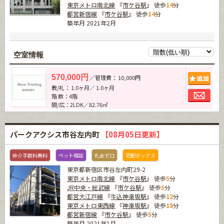
東京メトロ南北線
『
市ケ谷駅
』 徒歩
14
分
都営新宿線
『
市ケ谷駅
』 徒歩
14
分
築年月 2021年2月
空室情報
追加
570,000円
／管理費： 10,000円
敷/礼： 1.0ヶ月／ 1.0ヶ月
お問
階 数：4階
間/広：2LDK／82.76㎡
パークアクシス市谷左内町
【08月05日更新】
仲介手数料無料
ペット相談
礼金ゼロ
宅配ボックス
東京都新宿区市谷左内町29-2
東京メトロ南北線
『
市ケ谷駅
』 徒歩
5
分
JR中央・総武線
『
市ケ谷駅
』 徒歩
5
分
都営大江戸線
『
牛込神楽坂駅
』 徒歩
12
分
東京メトロ東西線
『
神楽坂駅
』 徒歩
18
分
都営新宿線
『
市ケ谷駅
』 徒歩
5
分
築年月 2021年1月