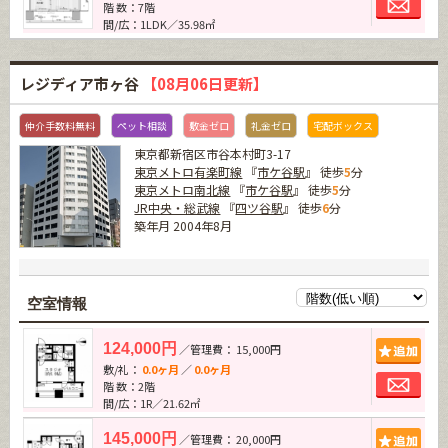
階 数：7階
間/広：1LDK／35.98㎡
レジディア市ヶ谷
【08月06日更新】
仲介手数料無料
ペット相談
敷金ゼロ
礼金ゼロ
宅配ボックス
東京都新宿区市谷本村町3-17
東京メトロ有楽町線
『
市ケ谷駅
』 徒歩
5
分
東京メトロ南北線
『
市ケ谷駅
』 徒歩
5
分
JR中央・総武線
『
四ツ谷駅
』 徒歩
6
分
築年月 2004年8月
空室情報
追加
124,000円
／管理費： 15,000円
敷/礼：
0.0ヶ月
／
0.0ヶ月
お問
階 数：2階
間/広：1R／21.62㎡
追加
145,000円
／管理費： 20,000円