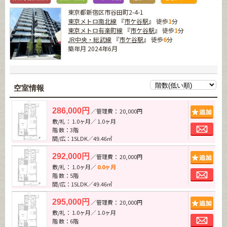
東京都新宿区市谷田町2-4-1
東京メトロ南北線
『
市ケ谷駅
』 徒歩
1
分
東京メトロ有楽町線
『
市ケ谷駅
』 徒歩
1
分
JR中央・総武線
『
市ケ谷駅
』 徒歩
6
分
築年月 2024年6月
空室情報
追加
286,000円
／管理費： 20,000円
敷/礼： 1.0ヶ月／ 1.0ヶ月
お問
階 数：3階
間/広：1SLDK／49.46㎡
追加
292,000円
／管理費： 20,000円
敷/礼： 1.0ヶ月／
0.0ヶ月
お問
階 数：5階
間/広：1SLDK／49.46㎡
追加
295,000円
／管理費： 20,000円
敷/礼： 1.0ヶ月／ 1.0ヶ月
お問
階 数：6階