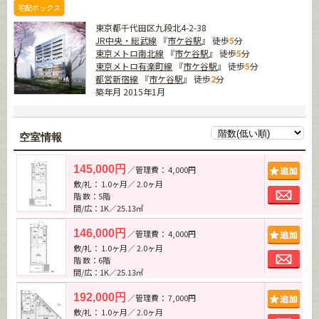
宅配ボックス
東京都千代田区九段北4-2-38
JR中央・総武線
『
市ケ谷駅
』 徒歩
5
分
東京メトロ南北線
『
市ケ谷駅
』 徒歩
5
分
東京メトロ有楽町線
『
市ケ谷駅
』 徒歩
5
分
都営新宿線
『
市ケ谷駅
』 徒歩
2
分
築年月 2015年1月
空室情報
追加
145,000円
／管理費： 4,000円
敷/礼： 1.0ヶ月／ 2.0ヶ月
お問
階 数：5階
間/広：1K／25.13㎡
追加
146,000円
／管理費： 4,000円
敷/礼： 1.0ヶ月／ 2.0ヶ月
お問
階 数：6階
間/広：1K／25.13㎡
追加
192,000円
／管理費： 7,000円
敷/礼： 1.0ヶ月／ 2.0ヶ月
お問