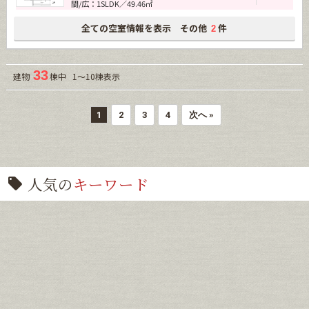
間/広：1SLDK／49.46㎡
全ての空室情報を表示 その他
件
2
33
建物
棟中 1～10棟表示
1
2
3
4
次へ »
人気の
キーワード