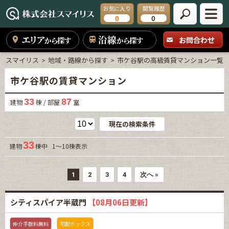
お気に入り
閲覧履歴
0
0
エリア
沿線
お問合わせ
から探す
から探す
スマイリス
地域・路線から探す
市ケ谷駅の高級賃貸マンション一覧
市ケ谷駅の賃貸マンション
33
87
建物
棟 / 部屋
室
現在の検索条件
33
建物
棟中 1～10棟表示
1
2
3
4
次へ »
シティスパイア半蔵門
【08月06日更新】
仲介手数料無料
宅配ボックス