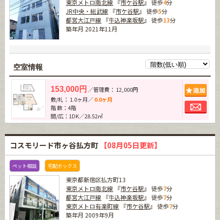
東京メトロ南北線
『
市ケ谷駅
』 徒歩
4
分
JR中央・総武線
『
市ケ谷駅
』 徒歩
5
分
都営大江戸線
『
牛込神楽坂駅
』 徒歩
13
分
築年月 2021年11月
空室情報
追加
153,000円
／管理費： 12,000円
敷/礼： 1.0ヶ月／
0.0ヶ月
お問
階 数：4階
間/広：1DK／28.52㎡
コスモリード市ヶ谷払方町
【08月05日更新】
ペット相談
宅配ボックス
東京都新宿区払方町13
東京メトロ南北線
『
市ケ谷駅
』 徒歩
7
分
都営大江戸線
『
牛込神楽坂駅
』 徒歩
7
分
東京メトロ有楽町線
『
市ケ谷駅
』 徒歩
7
分
築年月 2009年9月