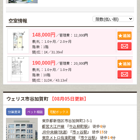
空室情報
追加
148,000円
／管理費： 12,000円
敷/礼： 1.0ヶ月／ 2.0ヶ月
お問
階 数：1階
間/広：1K／31.39㎡
追加
190,000円
／管理費： 20,000円
敷/礼： 1.0ヶ月／ 1.0ヶ月
お問
階 数：10階
間/広：1LDK／43.13㎡
ウェリス市谷加賀町
【08月05日更新】
分譲賃貸
ペット相談
宅配ボックス
東京都新宿区市谷加賀町2-5-1
都営大江戸線
『
牛込柳町駅
』 徒歩
6
分
JR中央線(快速)
『
市ヶ谷駅
』 徒歩
15
分
東京メトロ有楽町線
『
市ケ谷駅
』 徒歩
14
分