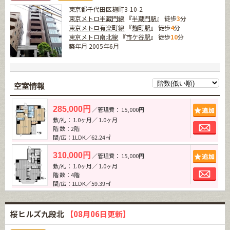
東京都千代田区麹町3-10-2
東京メトロ半蔵門線
『
半蔵門駅
』 徒歩
3
分
東京メトロ有楽町線
『
麹町駅
』 徒歩
4
分
東京メトロ南北線
『
市ケ谷駅
』 徒歩
10
分
築年月 2005年6月
空室情報
追加
285,000円
／管理費： 15,000円
敷/礼： 1.0ヶ月／ 1.0ヶ月
お問
階 数：2階
間/広：1LDK／62.24㎡
追加
310,000円
／管理費： 15,000円
敷/礼： 1.0ヶ月／ 1.0ヶ月
お問
階 数：4階
間/広：1LDK／59.39㎡
桜ヒルズ九段北
【08月06日更新】