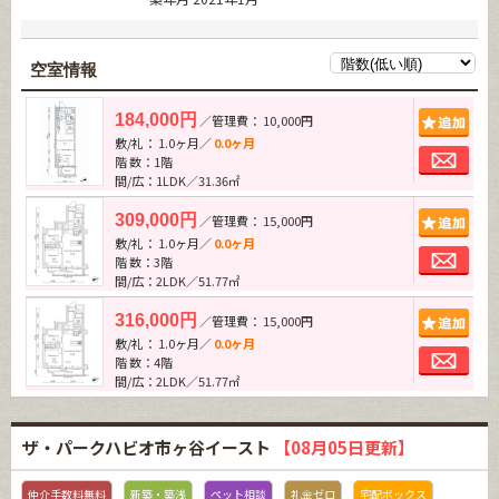
空室情報
追加
184,000円
／管理費： 10,000円
敷/礼： 1.0ヶ月／
0.0ヶ月
お問
階 数：1階
間/広：1LDK／31.36㎡
追加
309,000円
／管理費： 15,000円
敷/礼： 1.0ヶ月／
0.0ヶ月
お問
階 数：3階
間/広：2LDK／51.77㎡
追加
316,000円
／管理費： 15,000円
敷/礼： 1.0ヶ月／
0.0ヶ月
お問
階 数：4階
間/広：2LDK／51.77㎡
ザ・パークハビオ市ヶ谷イースト
【08月05日更新】
仲介手数料無料
新築・築浅
ペット相談
礼金ゼロ
宅配ボックス