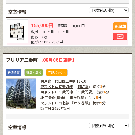
空室情報
追加
155,000円
／管理費： 10,000円
敷/礼： 0.5ヶ月／ 1.0ヶ月
お問
階 数：2階
間/広：1DK／29.61㎡
ブリリア二番町
【08月06日更新】
分譲賃貸
新築・築浅
宅配ボックス
東京都千代田区二番町11-10
東京メトロ有楽町線
『
麹町駅
』 徒歩
1
分
東京メトロ半蔵門線
『
半蔵門駅
』 徒歩
6
分
JR中央線(快速)
『
市ヶ谷駅
』 徒歩
9
分
東京メトロ南北線
『
市ケ谷駅
』 徒歩
9
分
築年月 2026年5月
空室情報