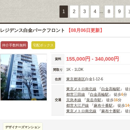
1
2
3
4
...
8
9
レジデンス白金パークフロント
【08月06日更新】
仲介手数料無料
宅配ボックス
155,000円 - 340,000円
賃料
1K - 1LDK
間取り
東京都
港区
白金1-12-6
住所
東京メトロ南北線
『
白金高輪駅
』 徒
都営三田線
『
白金高輪駅
』 徒歩
6
分
京急本線
『
泉岳寺駅
』 徒歩
16
分
交通
都営大江戸線
『
麻布十番駅
』 徒歩
14
東京メトロ南北線
『
麻布十番駅
』 徒
デザイナーズマンション