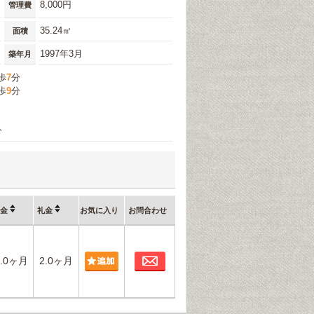
8,000円
管理費
35.24㎡
面積
1997年3月
築年月
歩
7
分
歩
9
分
分
金
礼金
お気に入り
お問合わせ
お問合わせ
1.0ヶ月
2.0ヶ月