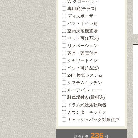
WIクローゼット
専用庭(テラス)
ディスポーザー
バス・トイレ別
室内洗濯機置場
ペット可(1匹迄)
リノベーション
家具・家電付き
シャワートイレ
ペット可(2匹迄)
24ｈ換気システム
システムキッチン
ルーフバルコニー
駐車場付き(賃料込)
ドラム式洗濯乾燥機
カウンターキッチン
キャッシュバック対象住戸
235
該当件数
件