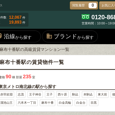
0
ス
閲覧履歴
お気に入
0120-86
12,067
物件数
件
19,893
数
件
営業時間：10:00～19:0
沿線
ブランド
から探す
から探す
麻布十番駅の高級賃貸マンション一覧
麻布十番駅の賃貸物件一覧
90
235
建物
棟 部屋
室
東京メトロ南北線の駅から探す
赤羽岩淵
志茂
王子神谷
王子
西ケ原
駒込
本駒込
東大前
溜池山王
六本木一丁目
麻布十番
白金高輪
白金台
目黒