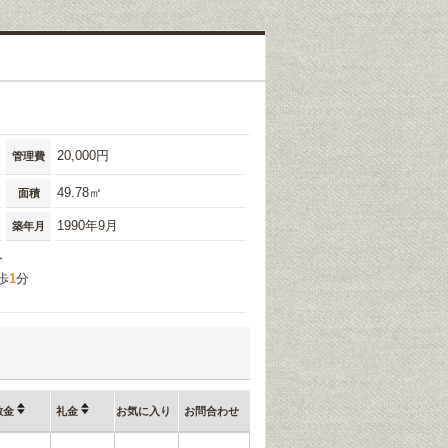
20,000円
管理費
49.78㎡
面積
1990年9月
築年月
分
歩
1
分
敷金
礼金
お気に入り
お問合わせ