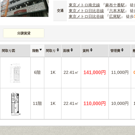
東京メトロ南北線
『
麻布十番駅
』 徒
東京メトロ日比谷線
『
六本木駅
』 徒
交通
東京メトロ日比谷線
『
広尾駅
』 徒歩
分譲賃貸
間取り図
階数
間取り
面積
賃料
管理費
6階
1K
22.41㎡
141,000円
11,000円
11階
1K
22.41㎡
110,000円
10,000円