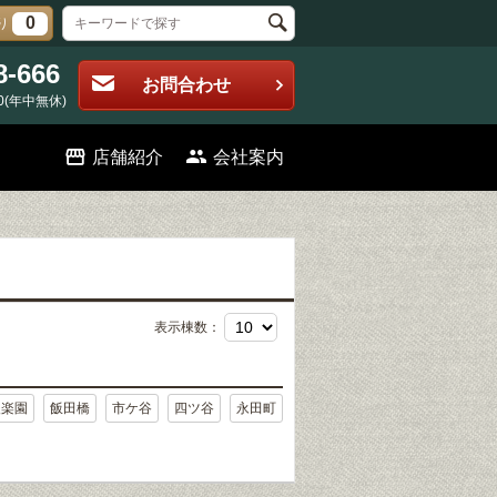
0
り
8-666
お問合わせ
0(年中無休)
店舗紹介
会社案内
表示棟数：
後楽園
飯田橋
市ケ谷
四ツ谷
永田町