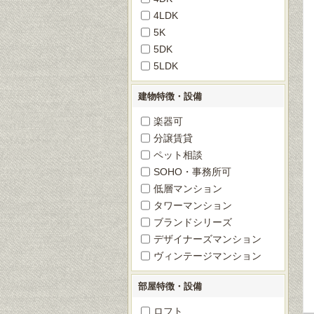
4LDK
5K
5DK
5LDK
建物特徴・設備
楽器可
分譲賃貸
ペット相談
SOHO・事務所可
低層マンション
タワーマンション
ブランドシリーズ
デザイナーズマンション
ヴィンテージマンション
部屋特徴・設備
ロフト