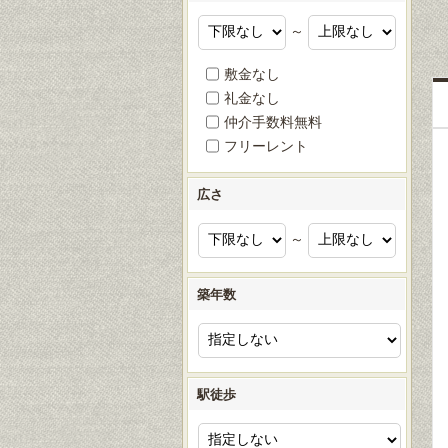
～
敷金なし
礼金なし
仲介手数料無料
フリーレント
広さ
～
築年数
駅徒歩