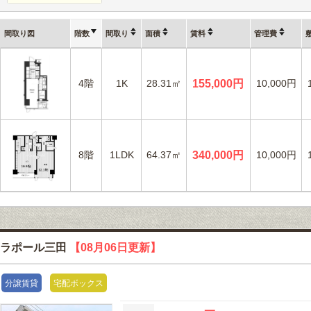
間取り図
階数
間取り
面積
賃料
管理費
4階
1K
28.31㎡
155,000円
10,000円
8階
1LDK
64.37㎡
340,000円
10,000円
ラポール三田
【08月06日更新】
分譲賃貸
宅配ボックス