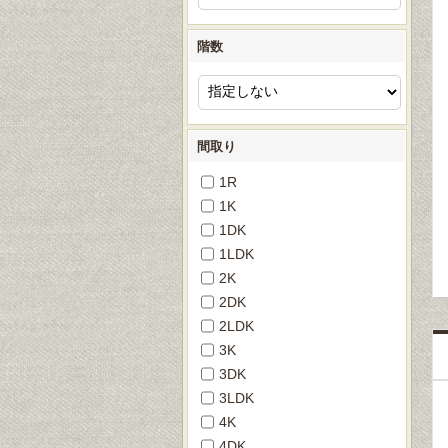
階数
間取り
1R
1K
1DK
1LDK
2K
2DK
2LDK
3K
3DK
3LDK
4K
4DK