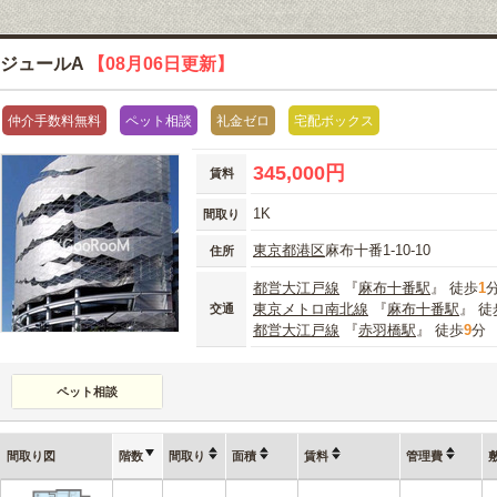
ジュールA
【08月06日更新】
仲介手数料無料
ペット相談
礼金ゼロ
宅配ボックス
345,000円
賃料
1K
間取り
東京都
港区
麻布十番1-10-10
住所
都営大江戸線
『
麻布十番駅
』 徒歩
1
東京メトロ南北線
『
麻布十番駅
』 徒
交通
都営大江戸線
『
赤羽橋駅
』 徒歩
9
分
ペット相談
間取り図
階数
間取り
面積
賃料
管理費