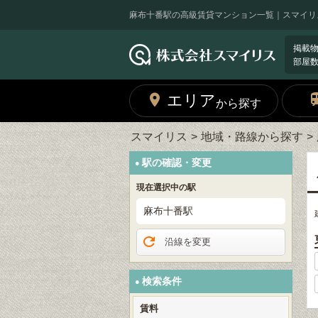
麻布十番駅の高級賃貸マンション一覧｜スマイリ
掲載
部屋
エリア
から探す
スマイリス
地域・路線から探す
駅の確認・変更
現在選択中の駅
麻布十番駅
沿線を変更
検索条件
賃料