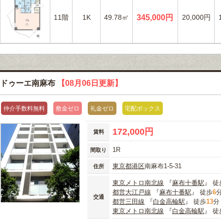
11階
1K
49.78㎡
345,000円
20,000円
ドゥーエ南麻布
【08月06日更新】
仲介手数料無料
敷金ゼロ
礼金ゼロ
宅配ボックス
172,000円
賃料
1R
間取り
東京都
港区
南麻布1-5-31
住所
東京メトロ南北線
『
麻布十番駅
』 徒
都営大江戸線
『
麻布十番駅
』 徒歩
6
交通
都営三田線
『
白金高輪駅
』 徒歩
13
分
東京メトロ南北線
『
白金高輪駅
』 徒