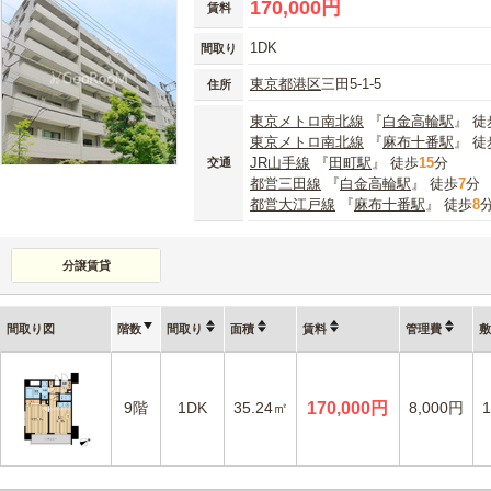
170,000円
賃料
1DK
間取り
東京都
港区
三田5-1-5
住所
東京メトロ南北線
『
白金高輪駅
』 徒
東京メトロ南北線
『
麻布十番駅
』 徒
JR山手線
『
田町駅
』 徒歩
15
分
交通
都営三田線
『
白金高輪駅
』 徒歩
7
分
都営大江戸線
『
麻布十番駅
』 徒歩
8
分譲賃貸
間取り図
階数
間取り
面積
賃料
管理費
敷
9階
1DK
35.24㎡
170,000円
8,000円