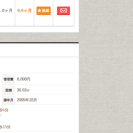
お問合わせ
1.0ヶ月
0.0ヶ月
8,000円
管理費
30.03㎡
面積
2005年10月
築年月
歩
6
分
分
歩
15
分