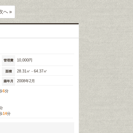
次へ »
10,000円
管理費
28.31㎡ - 64.37㎡
面積
2008年2月
築年月
歩
6
分
分
歩
14
分