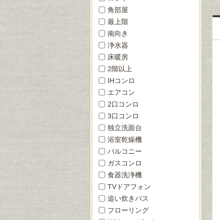
角部屋
最上階
南向き
浄水器
床暖房
2階以上
IHコンロ
エアコン
2口コンロ
3口コンロ
独立洗面台
浴室乾燥機
バルコニー
ガスコンロ
食器洗浄機
TVドアフォン
追い炊きバス
フローリング