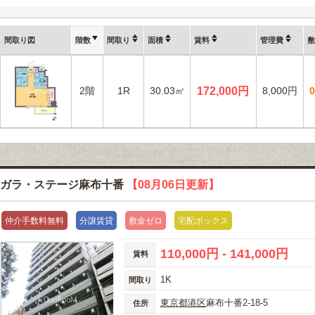
間取り図
階数
間取り
面積
賃料
管理費
敷
2階
1R
30.03㎡
172,000円
8,000円
ガラ・ステージ麻布十番
【08月06日更新】
仲介手数料無料
分譲賃貸
敷金ゼロ
宅配ボックス
110,000円 - 141,000円
賃料
1K
間取り
東京都
港区
麻布十番2-18-5
住所