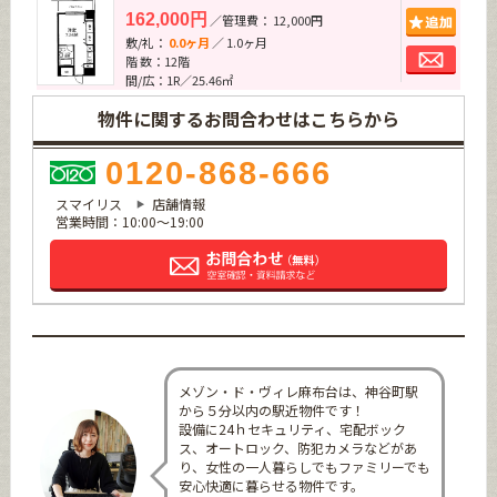
追加
162,000円
／管理費： 12,000円
敷/礼：
0.0ヶ月
／ 1.0ヶ月
お問
階 数：12階
間/広：1R／25.46㎡
物件に関するお問合わせはこちらから
0120-868-666
スマイリス
店舗情報
営業時間：10:00～19:00
メゾン・ド・ヴィレ麻布台は、神谷町駅
から５分以内の駅近物件です！
設備に24ｈセキュリティ、宅配ボック
ス、オートロック、防犯カメラなどがあ
り、女性の一人暮らしでもファミリーでも
安心快適に暮らせる物件です。