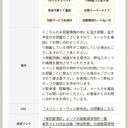
24ｈセキュリティ
24時間ゴミ置き場
来店不要ＩＴ重説
近隣スーパーストア
分割サービス利用可
初期費用カード払い可
※こちらのお部屋情報の他にも空き部屋・空き
予定のお部屋もございますので、メールやお電
話にてお問い合わせください。
※掲載している物件がご成約している場合もご
ざいますのでご了承ください。
※掲載詳細に相違がある場合は、弊社スタッフ
の情報を優先させていただきます。
備考
※ペット相談可の物件やSOHO利用については、
お部屋ごとに禁止とされている場合もございま
すので御注意下さい。お客様に代わって弊社ス
タッフが確認と交渉を行います。
※駐車場、駐輪場については、メールやお電話
にてお問い合わせください。お客様からのお問
い合わせをお待ちしています。
「メゾン・ド・ヴィレ麻布台」の詳細はこちら
URL
「東京都港区」エリアの高級賃貸物件一覧
東京メトロ日比谷線「神谷町駅」の高級賃貸物
関連リンク