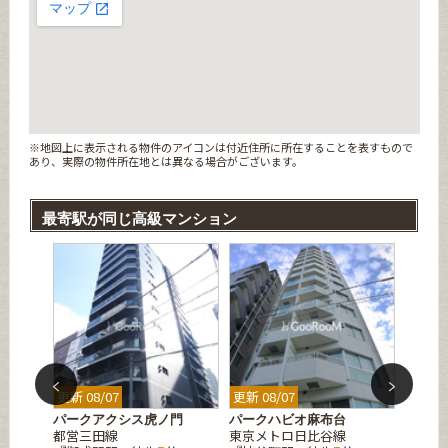
※地図上に表示される物件のアイコンは付近住所に所在することを表すもので
あり、実際の物件所在地とは異なる場合がございます。
最寄駅が同じ高級マンション
更新 08/07
更新 08/07
更新 08
ンシャ
パークアクシス虎ノ門
パークハビオ麻布台
オーブ
都営三田線
東京メトロ日比谷線
東京メ