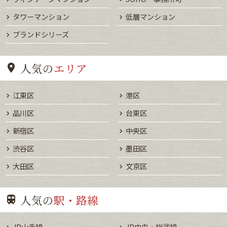
タワーマンション
低層マンション
ブランドシリーズ
人気の
エリア
江東区
港区
品川区
台東区
新宿区
中央区
渋谷区
墨田区
大田区
文京区
人気の
駅・路線
JR山手線
JR中央・総武線