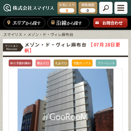
お気に入り
閲覧履歴
0
0
エリア
沿線
お問合わせ
から探す
から探す
スマイリス
メゾン・ド・ヴィレ麻布台
メゾン・ド・ヴィレ麻布台
【07月28日更
マンション
新】
Mansion
仲介手数料無料
敷金ゼロ
礼金ゼロ
宅配ボックス
フリーレント