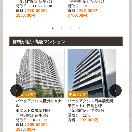
『御成門駅』徒歩
7
分
『神谷町駅』徒歩
7
分
『神谷
徒歩
2
分
間取り：1LDK - 2LDK
間取り：1R
間取り：
賃料：
230,000円 -
賃料：
252,000円 -
賃料：
295,000円
370,000円
賃料が近い高級マンション
更新 08/07
更新 08/07
更新 08
天王洲
パークアクシス豊洲キャナ
パークアクシス日本橋兜町
パーク
東京メトロ日比谷線
ル
目
東京メトロ有楽町線
『茅場町駅』徒歩
5
分
東京メ
徒歩
7
分
『豊洲駅』徒歩
9
分
間取り：1DK
『表参
間取り：1K - 1LDK
賃料：
192,000円
間取り
賃料：
165,000円 -
賃料：
203,000円
195,0