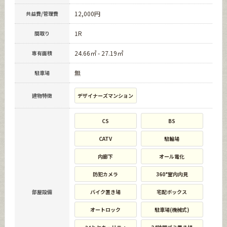
12,000円
共益費/管理費
1R
間取り
24.66㎡ - 27.19㎡
専有面積
無
駐車場
建物特徴
デザイナーズマンション
CS
BS
CATV
駐輪場
内廊下
オール電化
防犯カメラ
360°室内内見
部屋設備
バイク置き場
宅配ボックス
オートロック
駐車場(機械式)