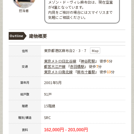
メゾン・ド・ヴィレ麻布台は、現在空室
が4室となっています。
担当者
内見をご検討の場合にはスマイリスまで
気軽にご相談ください。
Outline
建物概要
東京都港区麻布台2‐3‐7
Map
住所
東京メトロ日比谷線
『
神谷町駅
』 徒歩
5
分
都営大江戸線
『
赤羽橋駅
』 徒歩
7
分
交通
東京メトロ南北線
『
麻布十番駅
』 徒歩
13
分
2001年5月
築年月
91戸
総戸数
15階建
階建
SRC
種別/構造
162,000円 - 203,000円
賃料